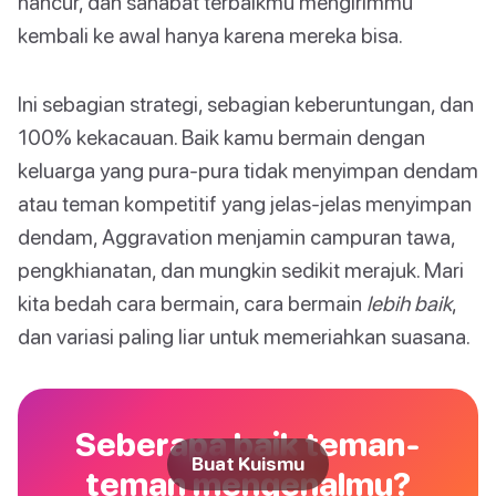
hancur, dan sahabat terbaikmu mengirimmu
kembali ke awal hanya karena mereka bisa.
Ini sebagian strategi, sebagian keberuntungan, dan
100% kekacauan. Baik kamu bermain dengan
keluarga yang pura-pura tidak menyimpan dendam
atau teman kompetitif yang jelas-jelas menyimpan
dendam, Aggravation menjamin campuran tawa,
pengkhianatan, dan mungkin sedikit merajuk. Mari
kita bedah cara bermain, cara bermain
lebih baik
,
dan variasi paling liar untuk memeriahkan suasana.
Seberapa baik teman-
Buat Kuismu
teman mengenalmu?