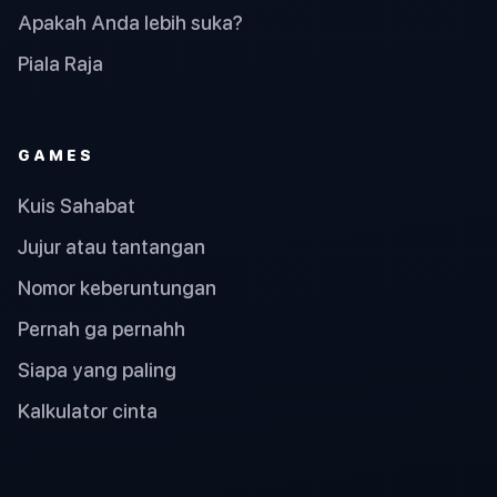
Apakah Anda lebih suka?
Piala Raja
GAMES
Kuis Sahabat
Jujur atau tantangan
Nomor keberuntungan
Pernah ga pernahh
Siapa yang paling
Kalkulator cinta