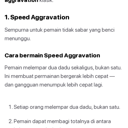
1. Speed Aggravation
Sempurna untuk pemain tidak sabar yang benci
menunggu.
Cara bermain Speed Aggravation
Pemain melempar dua dadu sekaligus, bukan satu.
Ini membuat permainan bergerak lebih cepat —
dan gangguan menumpuk lebih cepat lagi.
Setiap orang melempar dua dadu, bukan satu.
Pemain dapat membagi totalnya di antara