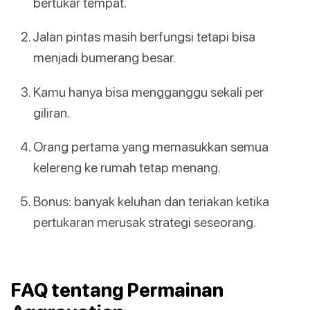
bertukar tempat.
Jalan pintas masih berfungsi tetapi bisa
menjadi bumerang besar.
Kamu hanya bisa mengganggu sekali per
giliran.
Orang pertama yang memasukkan semua
kelereng ke rumah tetap menang.
Bonus: banyak keluhan dan teriakan ketika
pertukaran merusak strategi seseorang.
FAQ tentang Permainan