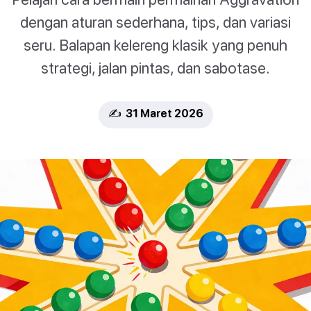
dengan aturan sederhana, tips, dan variasi
seru. Balapan kelereng klasik yang penuh
strategi, jalan pintas, dan sabotase.
✍️ 31 Maret 2026