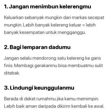
1. Jangan menimbun kelerengmu
Keluarkan sebanyak mungkin dari markas secepat
mungkin. Lebih banyak kelereng keluar = lebih
banyak kesempatan untuk mengganggu.
2. Bagi lemparan dadumu
Jangan selalu mendorong satu kelereng ke garis
finis. Membagi gerakanmu bisa membuatmu sulit
ditebak.
3. Lindungi keunggulanmu
Berada di dekat rumahmu jika kamu memimpin.
Lebih baik aman daripada dikirim kembali ke awal.