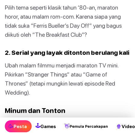
Pilih tema seperti klasik tahun ‘80-an, maraton
horor, atau malam rom-com. Karena siapa yang
tidak suka “Ferris Bueller’s Day Off” yang bagus
diikuti oleh “The Breakfast Club”?
2. Serial yang layak ditonton berulang kali
Ubah malam filmmu menjadi maraton TV mini.
Pikirkan “Stranger Things” atau “Game of
Thrones” (tetapi mungkin lewati episode Red
Wedding).
Minum dan Tonton
Bumbui dengan permainan minum bertema.
🕹
🥳
👋
🍿
Pesta
Games
Video
Pemula Percakapan
Minumlah setiap kali Harry Potter mengatakan