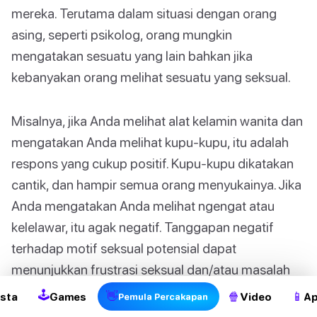
mereka. Terutama dalam situasi dengan orang
asing, seperti psikolog, orang mungkin
mengatakan sesuatu yang lain bahkan jika
kebanyakan orang melihat sesuatu yang seksual.
Misalnya, jika Anda melihat alat kelamin wanita dan
mengatakan Anda melihat kupu-kupu, itu adalah
respons yang cukup positif. Kupu-kupu dikatakan
cantik, dan hampir semua orang menyukainya. Jika
Anda mengatakan Anda melihat ngengat atau
kelelawar, itu agak negatif. Tanggapan negatif
2
terhadap motif seksual potensial dapat
menunjukkan frustrasi seksual dan/atau masalah
dengan jenis kelamin yang membuat Anda tertarik.
🕹
👋
🍿
📱
sta
Games
Video
Ap
Pemula Percakapan