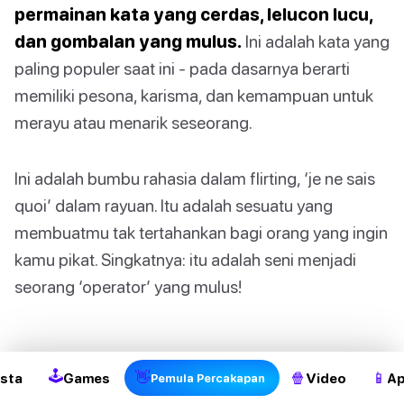
permainan kata yang cerdas, lelucon lucu,
dan gombalan yang mulus.
Ini adalah kata yang
paling populer saat ini - pada dasarnya berarti
memiliki pesona, karisma, dan kemampuan untuk
merayu atau menarik seseorang.
Ini adalah bumbu rahasia dalam flirting, ‘je ne sais
quoi’ dalam rayuan. Itu adalah sesuatu yang
membuatmu tak tertahankan bagi orang yang ingin
kamu pikat. Singkatnya: itu adalah seni menjadi
seorang ‘operator’ yang mulus!
🕹
👋
🍿
📱
sta
Games
Video
Ap
Pemula Percakapan