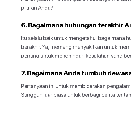
pikiran Anda?
6. Bagaimana hubungan terakhir A
Itu selalu baik untuk mengetahui bagaimana
berakhir. Ya, memang menyakitkan untuk memb
penting untuk menghindari kesalahan yang ber
7. Bagaimana Anda tumbuh dewas
Pertanyaan ini untuk membicarakan pengalam
Sungguh luar biasa untuk berbagi cerita tent