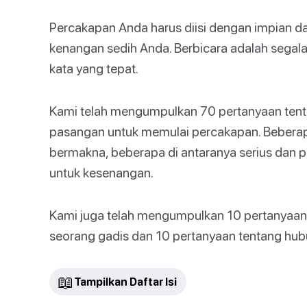
Percakapan Anda harus diisi dengan impian d
kenangan sedih Anda. Berbicara adalah segal
kata yang tepat.
Kami telah mengumpulkan 70 pertanyaan tent
pasangan untuk memulai percakapan. Beberap
bermakna, beberapa di antaranya serius dan p
untuk kesenangan.
Kami juga telah mengumpulkan 10 pertanyaan
seorang gadis dan 10 pertanyaan tentang hub
📖
Tampilkan Daftar Isi