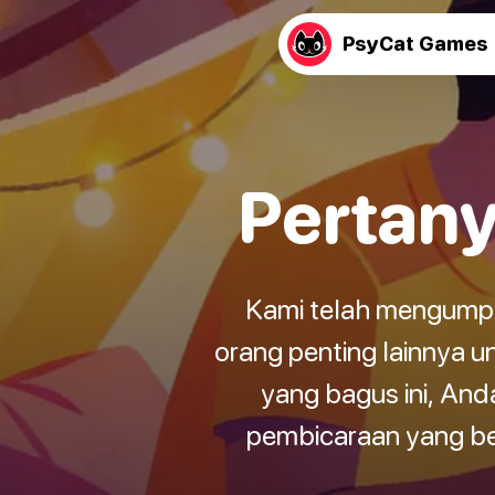
PsyCat Games
Pertan
Kami telah mengumpu
orang penting lainnya
yang bagus ini, A
pembicaraan yang be