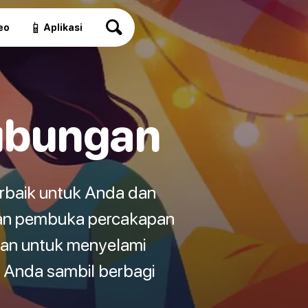
📱
eo
Aplikasi
ubungan
rbaik untuk Anda dan
gan pembuka percakapan
an untuk menyelami
 Anda sambil berbagi