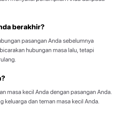
nda berakhir?
 hubungan pasangan Anda sebelumnya
icarakan hubungan masa lalu, tetapi
ulang.
a?
an masa kecil Anda dengan pasangan Anda.
ang keluarga dan teman masa kecil Anda.