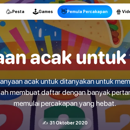
🥳
🕹
👋
🍿
Pesta
Games
Pemula Percakapan
Vid
aan acak untuk 
anyaan acak untuk ditanyakan untuk mem
 telah membuat daftar dengan banyak pert
memulai percakapan yang hebat.
✍️ 31 Oktober 2020