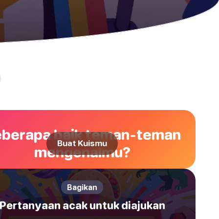
berapa baik teman-teman
Buat Kuismu
mengenalmu?
Bagikan
Pertanyaan acak untuk diajukan