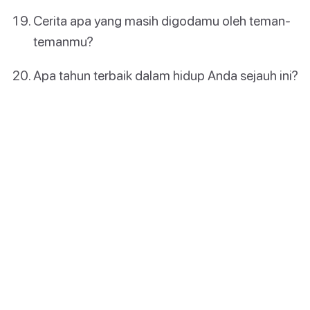
Cerita apa yang masih digodamu oleh teman-
temanmu?
Apa tahun terbaik dalam hidup Anda sejauh ini?