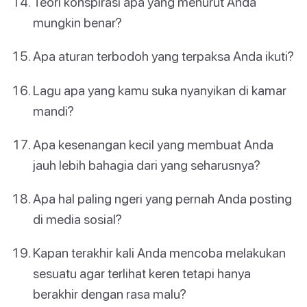
Teori konspirasi apa yang menurut Anda
mungkin benar?
Apa aturan terbodoh yang terpaksa Anda ikuti?
Lagu apa yang kamu suka nyanyikan di kamar
mandi?
Apa kesenangan kecil yang membuat Anda
jauh lebih bahagia dari yang seharusnya?
Apa hal paling ngeri yang pernah Anda posting
di media sosial?
Kapan terakhir kali Anda mencoba melakukan
sesuatu agar terlihat keren tetapi hanya
berakhir dengan rasa malu?