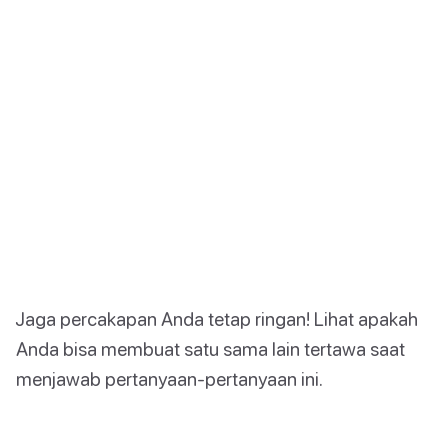
Jaga percakapan Anda tetap ringan! Lihat apakah
Anda bisa membuat satu sama lain tertawa saat
menjawab pertanyaan-pertanyaan ini.