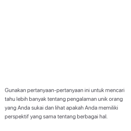
Gunakan pertanyaan-pertanyaan ini untuk mencari
tahu lebih banyak tentang pengalaman unik orang
yang Anda sukai dan lihat apakah Anda memiliki
perspektif yang sama tentang berbagai hal.