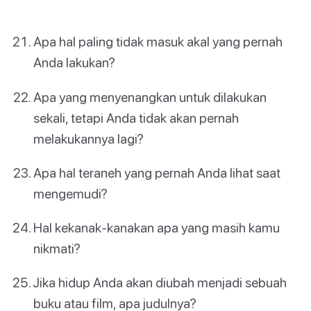
Apa hal paling tidak masuk akal yang pernah
Anda lakukan?
Apa yang menyenangkan untuk dilakukan
sekali, tetapi Anda tidak akan pernah
melakukannya lagi?
Apa hal teraneh yang pernah Anda lihat saat
mengemudi?
Hal kekanak-kanakan apa yang masih kamu
nikmati?
Jika hidup Anda akan diubah menjadi sebuah
buku atau film, apa judulnya?