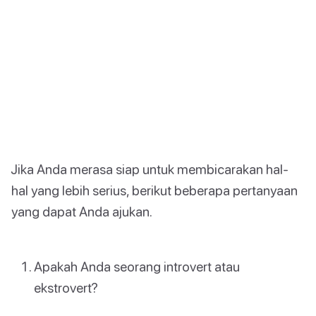
Jika Anda merasa siap untuk membicarakan hal-
hal yang lebih serius, berikut beberapa pertanyaan
yang dapat Anda ajukan.
Apakah Anda seorang introvert atau
ekstrovert?