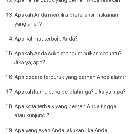
Apakah Anda memiliki preferensi makanan
yang aneh?
Apa kalimat terbaik Anda?
Apakah Anda suka mengumpulkan sesuatu?
Jika ya, apa?
Apa cedera terburuk yang pernah Anda alami?
Apakah kamu suka berolahraga? Jika ya, apa?
Apa kota terbaik yang pernah Anda tinggali
atau kunjungi?
Apa yang akan Anda lakukan jika Anda