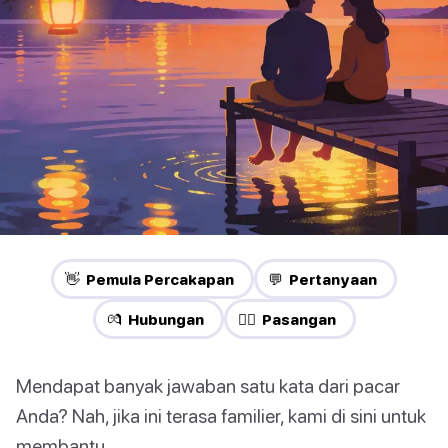
👋 Pemula Percakapan
💬 Pertanyaan
💏 Hubungan
❤️‍🔥 Pasangan
Mendapat banyak jawaban satu kata dari pacar
Anda? Nah, jika ini terasa familier, kami di sini untuk
membantu.