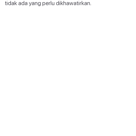
tidak ada yang perlu dikhawatirkan.