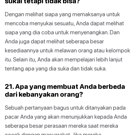
sukai tetapi tidak bisa?
Dengan melihat siapa yang memaksanya untuk
mencoba menyukai sesuatu, Anda dapat melihat
siapa yang dia coba untuk menyenangkan. Dan
Anda juga dapat melihat seberapa besar
kesediaannya untuk melawan orang atau kelompok
itu. Selain itu, Anda akan mempelajari lebih lanjut
tentang apa yang dia suka dan tidak suka.
21. Apa yang membuat Anda berbeda
dari kebanyakan orang?
Sebuah pertanyaan bagus untuk ditanyakan pada
pacar Anda yang akan menunjukkan kepada Anda
seberapa besar perasaan mereka saat mereka
cocok dengan masyarakat. Jika mereka