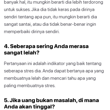
banyak hal, itu mungkin berarti dia lebih terdorong
untuk sukses. Jika dia tidak keras pada dirinya
sendiri tentang apa pun, itu mungkin berarti dia
sangat santai, atau dia tidak benar-benar ingin
memperbaiki dirinya sendiri.
4. Seberapa sering Anda merasa
sangat lelah?
Pertanyaan ini adalah indikator yang baik tentang
seberapa stres dia. Anda dapat bertanya apa yang
membuatnya lelah dan mencari tahu apa yang
paling membuatnya stres.
5. Jika uang bukan masalah, di mana
Anda akan tinggal?