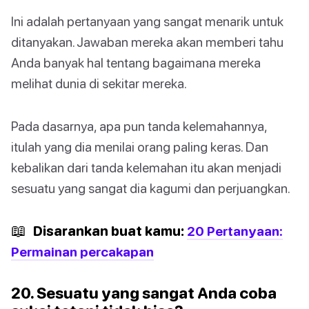
Ini adalah pertanyaan yang sangat menarik untuk
ditanyakan. Jawaban mereka akan memberi tahu
Anda banyak hal tentang bagaimana mereka
melihat dunia di sekitar mereka.
Pada dasarnya, apa pun tanda kelemahannya,
itulah yang dia menilai orang paling keras. Dan
kebalikan dari tanda kelemahan itu akan menjadi
sesuatu yang sangat dia kagumi dan perjuangkan.
📖
Disarankan buat kamu:
20 Pertanyaan:
Permainan percakapan
20. Sesuatu yang sangat Anda coba