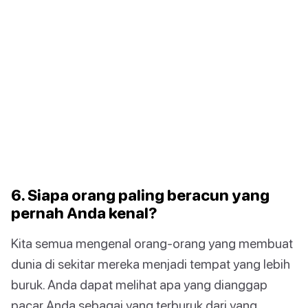
6. Siapa orang paling beracun yang
pernah Anda kenal?
Kita semua mengenal orang-orang yang membuat
dunia di sekitar mereka menjadi tempat yang lebih
buruk. Anda dapat melihat apa yang dianggap
pacar Anda sebagai yang terburuk dari yang