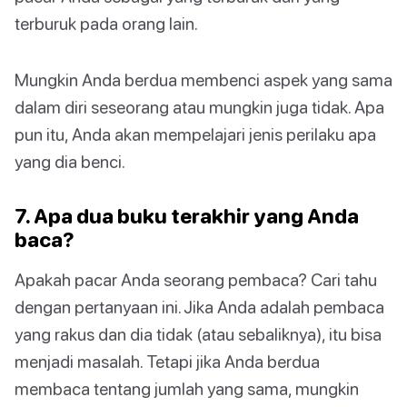
terburuk pada orang lain.
Mungkin Anda berdua membenci aspek yang sama
dalam diri seseorang atau mungkin juga tidak. Apa
pun itu, Anda akan mempelajari jenis perilaku apa
yang dia benci.
7. Apa dua buku terakhir yang Anda
baca?
Apakah pacar Anda seorang pembaca? Cari tahu
dengan pertanyaan ini. Jika Anda adalah pembaca
yang rakus dan dia tidak (atau sebaliknya), itu bisa
menjadi masalah. Tetapi jika Anda berdua
membaca tentang jumlah yang sama, mungkin