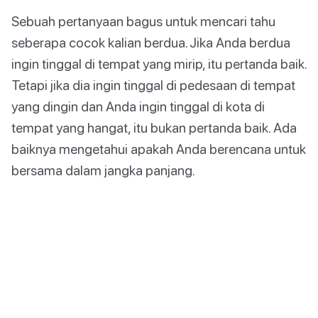
Sebuah pertanyaan bagus untuk mencari tahu
seberapa cocok kalian berdua. Jika Anda berdua
ingin tinggal di tempat yang mirip, itu pertanda baik.
Tetapi jika dia ingin tinggal di pedesaan di tempat
yang dingin dan Anda ingin tinggal di kota di
tempat yang hangat, itu bukan pertanda baik. Ada
baiknya mengetahui apakah Anda berencana untuk
bersama dalam jangka panjang.