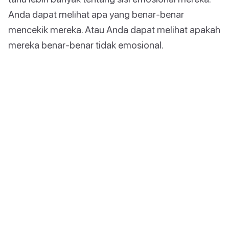
Anda dapat melihat apa yang benar-benar
mencekik mereka. Atau Anda dapat melihat apakah
mereka benar-benar tidak emosional.