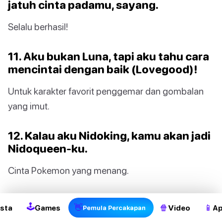
jatuh cinta padamu, sayang.
Selalu berhasil!
11. Aku bukan Luna, tapi aku tahu cara
mencintai dengan baik (Lovegood)!
Untuk karakter favorit penggemar dan gombalan
yang imut.
12. Kalau aku Nidoking, kamu akan jadi
Nidoqueen-ku.
Cinta Pokemon yang menang.
🕹
👋
🍿
📱
sta
Games
Video
Ap
Pemula Percakapan