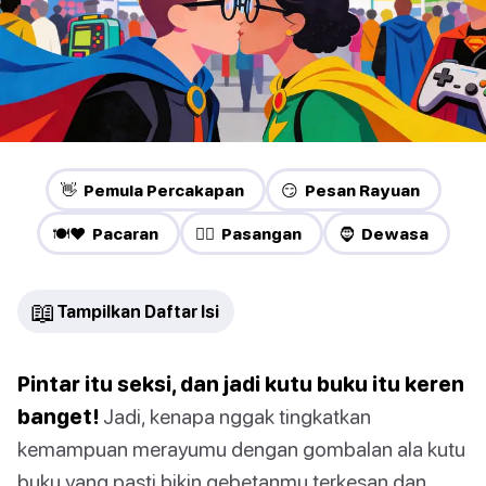
👋 Pemula Percakapan
😏 Pesan Rayuan
🍽️❤️ Pacaran
❤️‍🔥 Pasangan
🧔 Dewasa
📖
Tampilkan Daftar Isi
Pintar itu seksi, dan jadi kutu buku itu keren
banget!
Jadi, kenapa nggak tingkatkan
kemampuan merayumu dengan gombalan ala kutu
buku yang pasti bikin gebetanmu terkesan dan