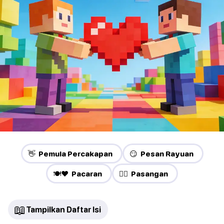
👋 Pemula Percakapan
😏 Pesan Rayuan
🍽️❤️ Pacaran
❤️‍🔥 Pasangan
📖
Tampilkan Daftar Isi