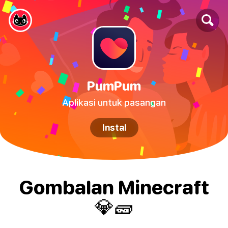
PumPum
Aplikasi untuk pasangan
Instal
Gombalan Minecraft
💎🧱