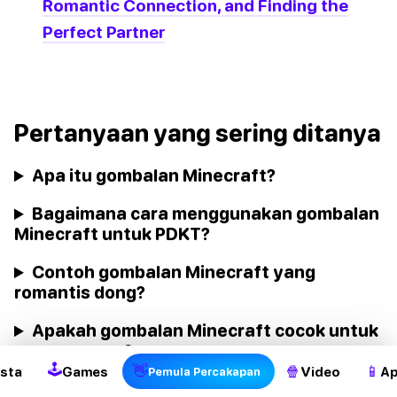
Romantic Connection, and Finding the
Perfect Partner
Pertanyaan yang sering ditanya
Apa itu gombalan Minecraft?
Bagaimana cara menggunakan gombalan
Minecraft untuk PDKT?
Contoh gombalan Minecraft yang
romantis dong?
Apakah gombalan Minecraft cocok untuk
semua orang?
🕹
👋
🍿
📱
sta
Games
Video
Ap
Pemula Percakapan