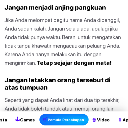
Jangan menjadi anjing pangkuan
Jika Anda melompat begitu nama Anda dipanggil,
Anda sudah kalah. Jangan selalu ada, apalagi jika
Anda tidak punya waktu. Berani untuk mengatakan
tidak tanpa khawatir mengacaukan peluang Anda.
Karena Anda hanya melakukan itu dengan
mengirimkan.
Tetap sejajar dengan mata!
Jangan letakkan orang tersebut di
atas tumpuan
2
Seperti yang dapat Anda lihat dari dua tip terakhir,
Anda tidak boleh tunduk atau memuji orang lain
seolah-olah mereka adalah Juruselamat itu sendiri.
🕹
👋
🍿
📱
sta
Games
Video
Ap
Pemula Percakapan
Perlakukan mereka seperti orang normal, seperti