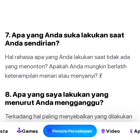
7. Apa yang Anda suka lakukan saat
Anda sendirian?
Hal rahasia apa yang Anda lakukan saat tidak ada
yang menonton? Apakah Anda mungkin berlatih
keterampilan menari atau menyanyi? 💃
8. Apa yang saya lakukan yang
menurut Anda mengganggu?
Terkadang hal paling menyebalkan yang dilakukan
pasangan Anda juga yang paling lucu. Apa kamu
🕹
👋
🍿
📱
sta
Games
Video
Ap
Pemula Percakapan
setuju?