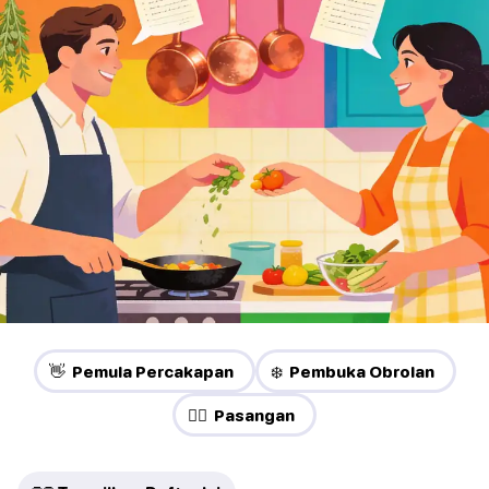
👋 Pemula Percakapan
❄️ Pembuka Obrolan
❤️‍🔥 Pasangan