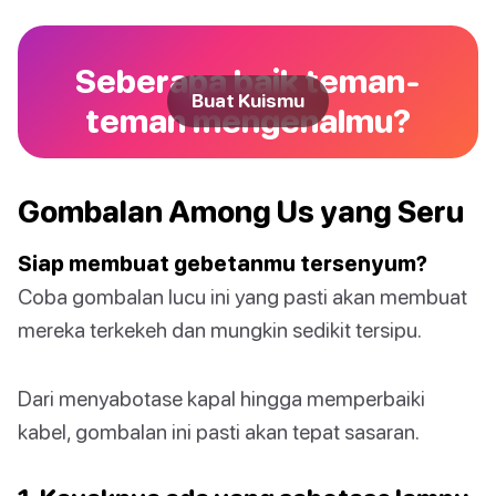
Seberapa baik teman-
Buat Kuismu
teman mengenalmu?
Gombalan Among Us yang Seru
Siap membuat gebetanmu tersenyum?
Coba gombalan lucu ini yang pasti akan membuat
mereka terkekeh dan mungkin sedikit tersipu.
Dari menyabotase kapal hingga memperbaiki
kabel, gombalan ini pasti akan tepat sasaran.