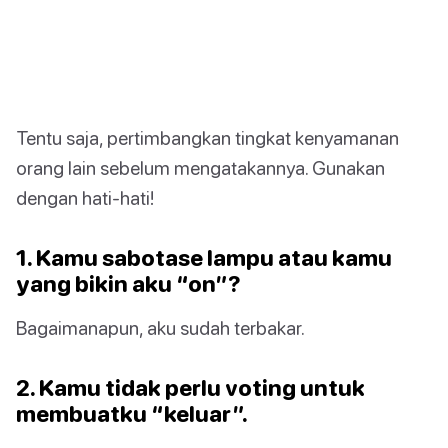
Tentu saja, pertimbangkan tingkat kenyamanan
orang lain sebelum mengatakannya. Gunakan
dengan hati-hati!
1. Kamu sabotase lampu atau kamu
yang bikin aku “on”?
Bagaimanapun, aku sudah terbakar.
2. Kamu tidak perlu voting untuk
membuatku “keluar”.