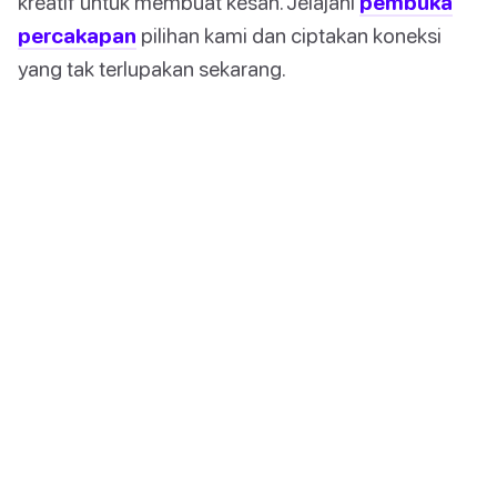
kreatif untuk membuat kesan. Jelajahi
pembuka
percakapan
pilihan kami dan ciptakan koneksi
yang tak terlupakan sekarang.