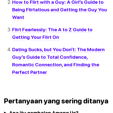
How to Flirt with a Guy: A Girl’s Guide to
Being Flirtatious and Getting the Guy You
Want
Flirt Fearlessly: The A to Z Guide to
Getting Your Flirt On
Dating Sucks, but You Don’t: The Modern
Guy’s Guide to Total Confidence,
Romantic Connection, and Finding the
Perfect Partner
Pertanyaan yang sering ditanya
Apa itu gombalan Among Us?