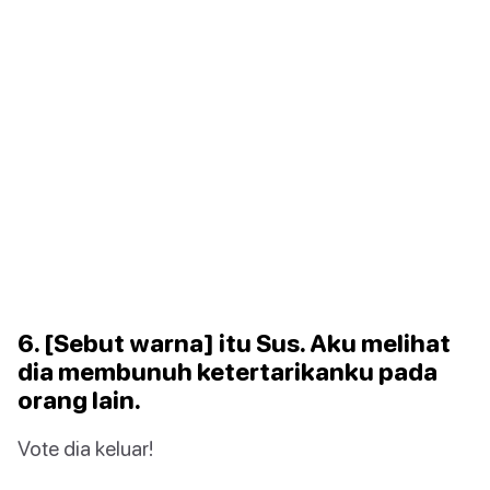
6. [Sebut warna] itu Sus. Aku melihat
dia membunuh ketertarikanku pada
orang lain.
Vote dia keluar!