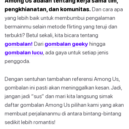
Among Us adalah tentang kerja sama tim,
pengkhianatan, dan komunitas.
Dan cara apa
yang lebih baik untuk membumbui pengalaman
bermainmu selain metode flirting yang teruji dan
terbukti? Betul sekali, kita bicara tentang
gombalan!
Dari
gombalan geeky
hingga
gombalan lucu
, ada gaya untuk setiap jenis
penggoda.
Dengan sentuhan tambahan referensi Among Us,
gombalan ini pasti akan meninggalkan kesan. Jadi,
jangan jadi “sus” dan mari kita langsung simak
daftar gombalan Among Us pilihan kami yang akan
membuat perjalananmu di antara bintang-bintang
sedikit lebih romantis!