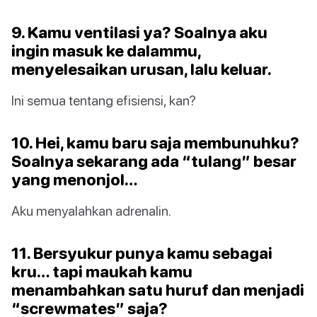
9. Kamu ventilasi ya? Soalnya aku
ingin masuk ke dalammu,
menyelesaikan urusan, lalu keluar.
Ini semua tentang efisiensi, kan?
10. Hei, kamu baru saja membunuhku?
Soalnya sekarang ada “tulang” besar
yang menonjol…
Aku menyalahkan adrenalin.
11. Bersyukur punya kamu sebagai
kru… tapi maukah kamu
menambahkan satu huruf dan menjadi
“screwmates” saja?