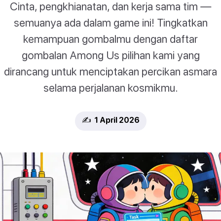
Cinta, pengkhianatan, dan kerja sama tim —
semuanya ada dalam game ini! Tingkatkan
kemampuan gombalmu dengan daftar
gombalan Among Us pilihan kami yang
dirancang untuk menciptakan percikan asmara
selama perjalanan kosmikmu.
✍️ 1 April 2026