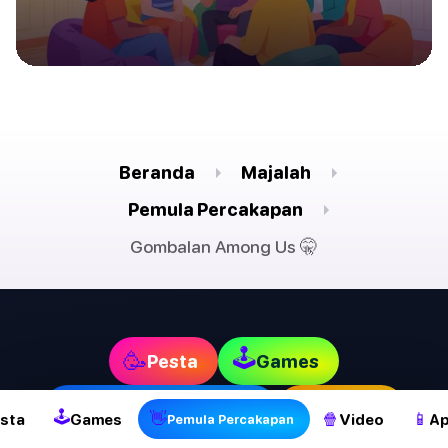
Beranda
Majalah
Pemula Percakapan
Gombalan Among Us 🤫
🕹
🥳
Pesta
Games
👋
📱
Pemula Percakapan
Aplikasi
🕹
👋
🍿
📱
sta
Games
Video
Ap
Pemula Percakapan