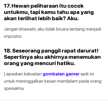
17. Hewan peliharaan itu cocok
untukmu, tapi kamu tahu apa yang
akan terlihat lebih baik? Aku.
Jangan khawatir, aku tidak bicara tentang menjadi
impostor.
18. Seseorang panggil rapat darurat!
Sepertinya aku akhirnya menemukan
orang yang mencuri hatiku.
Lepaskan kekuatan
gombalan gamer
epik ini
untuk meninggalkan kesan mendalam pada orang
spesialmu.