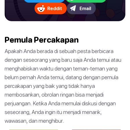
Reddit
Email
Pemula Percakapan
Apakah Anda berada di sebuah pesta berbicara
dengan seseorang yang baru saja Anda temui atau
menghabiskan waktu dengan teman-teman yang
belum pernah Anda temui, datang dengan pemula
percakapan yang baik yang tidak hanya
membosankan, obrolan ringan bisa menjadi
perjuangan. Ketika Anda memulai diskusi dengan
seseorang, Anda ingin itu menjadi menarik,
wawasan, dan menghibur.