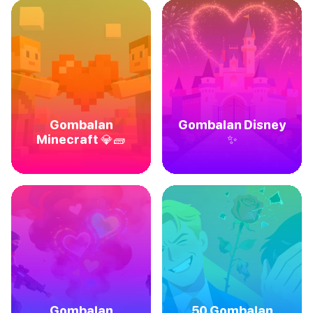
Gombalan
Gombalan Disney
Minecraft 💎🧱
✨
Gombalan
50 Gombalan