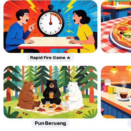
Rapid Fire Game 🔥
Pun Beruang