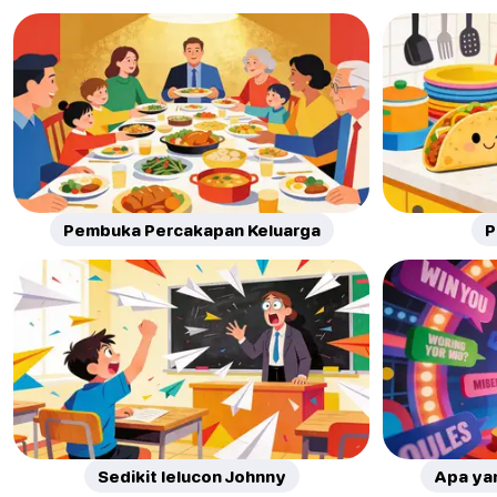
Pembuka Percakapan Keluarga
P
Sedikit lelucon Johnny
Apa yan