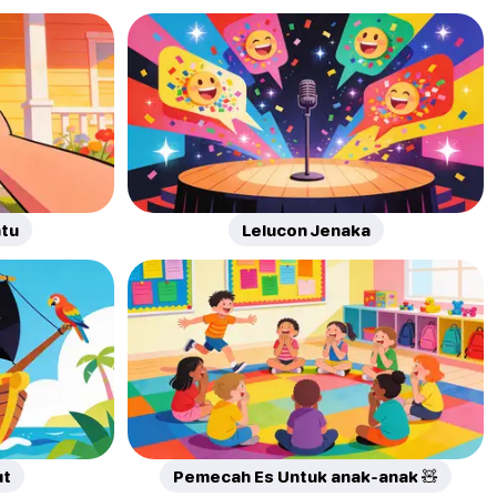
ntu
Lelucon Jenaka
ut
Pemecah Es Untuk anak-anak 🧸