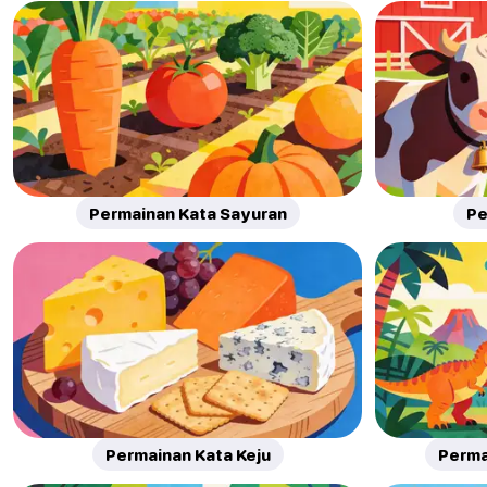
Permainan Kata Sayuran
Pe
Permainan Kata Keju
Perma