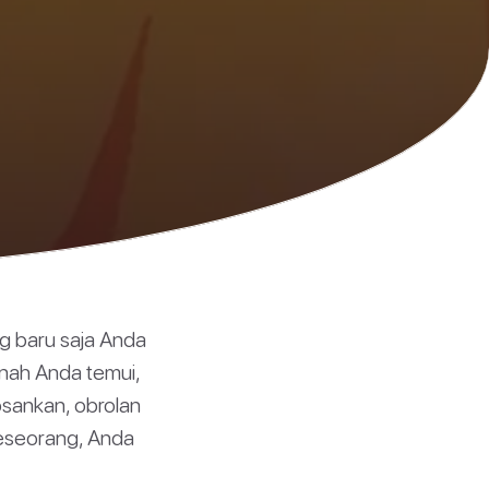
g baru saja Anda
nah Anda temui,
sankan, obrolan
seseorang, Anda