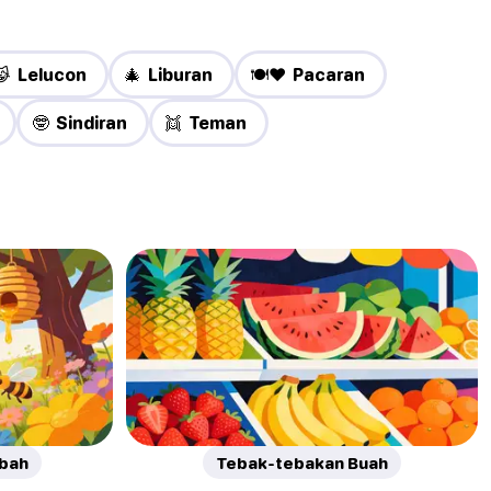
 Lelucon
🎄 Liburan
🍽️❤️ Pacaran
🤓 Sindiran
👯 Teman
bah
Tebak-tebakan Buah