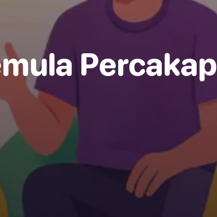
mula Percaka