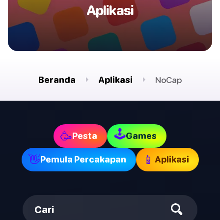
Aplikasi
Beranda
Aplikasi
NoCap
🕹
🥳
Pesta
Games
👋
📱
Pemula Percakapan
Aplikasi
Cari