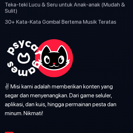
Teka-teki Lucu & Seru untuk Anak-anak (Mudah &
Sulit)
30+ Kata-Kata Gombal Bertema Musik Teratas
✌️ Misi kami adalah memberikan konten yang
segar dan menyenangkan. Dari game seluler,
aplikasi, dan kuis, hingga permainan pesta dan
minum. Nikmati!