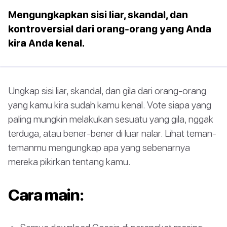
Mengungkapkan sisi liar, skandal, dan
kontroversial dari orang-orang yang Anda
kira Anda kenal.
Ungkap sisi liar, skandal, dan gila dari orang-orang
yang kamu kira sudah kamu kenal. Vote siapa yang
paling mungkin melakukan sesuatu yang gila, nggak
terduga, atau bener-bener di luar nalar. Lihat teman-
temanmu mengungkap apa yang sebenarnya
mereka pikirkan tentang kamu.
Cara main: