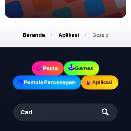
Beranda
Aplikasi
Gossip
🕹
🥳
Pesta
Games
👋
📱
Pemula Percakapan
Aplikasi
Cari