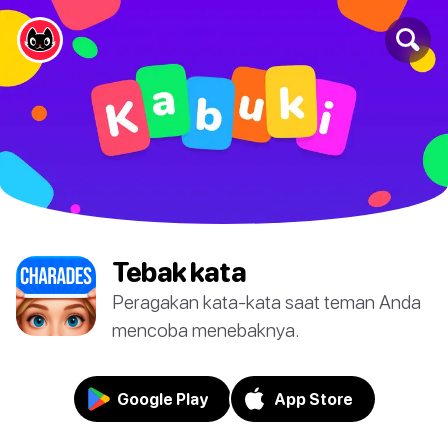
Tebak kata
Peragakan kata-kata saat teman Anda
mencoba menebaknya.
Google Play
App Store