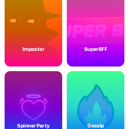
Impostor
SuperBFF
Spinner Party
Gossip