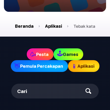
Beranda
Aplikasi
Tebak kata
🕹
🥳
Pesta
Games
👋
📱
Pemula Percakapan
Aplikasi
Cari