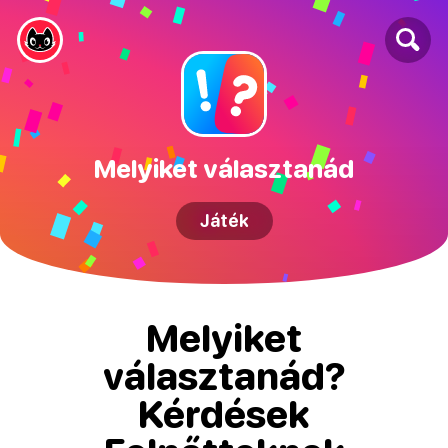
Melyiket választanád
Játék
Melyiket
választanád?
Kérdések