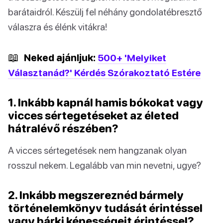
barátaidról. Készülj fel néhány gondolatébresztő
válaszra és élénk vitákra!
📖
Neked ajánljuk:
500+ 'Melyiket
Választanád?' Kérdés Szórakoztató Estére
1. Inkább kapnál hamis bókokat vagy
vicces sértegetéseket az életed
hátralévő részében?
A vicces sértegetések nem hangzanak olyan
rosszul nekem. Legalább van min nevetni, ugye?
2. Inkább megszereznéd bármely
történelemkönyv tudását érintéssel
vagy bárki képességeit érintéssel?