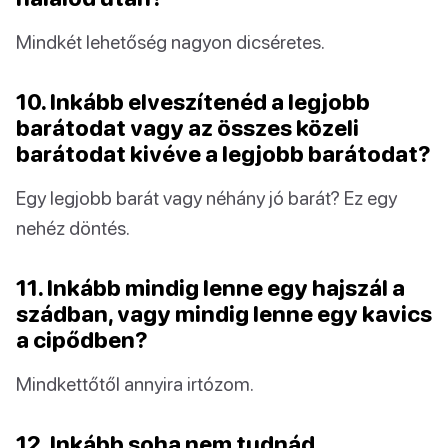
Mindkét lehetőség nagyon dicséretes.
10. Inkább elveszítenéd a legjobb
barátodat vagy az összes közeli
barátodat kivéve a legjobb barátodat?
Egy legjobb barát vagy néhány jó barát? Ez egy
nehéz döntés.
11. Inkább mindig lenne egy hajszál a
szádban, vagy mindig lenne egy kavics
a cipődben?
Mindkettőtől annyira irtózom.
12. Inkább soha nem tudnád