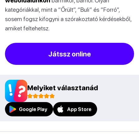
weboldalunkon
bármikor, bárhol. Olyan
kategóriákkal, mint a “Őrült”, “Buli” és “Forró”,
sosem fogsz kifogyni a szórakoztató kérdésekből,
amiket feltehetsz.
Játssz online
Melyiket választanád
Google Play
App Store