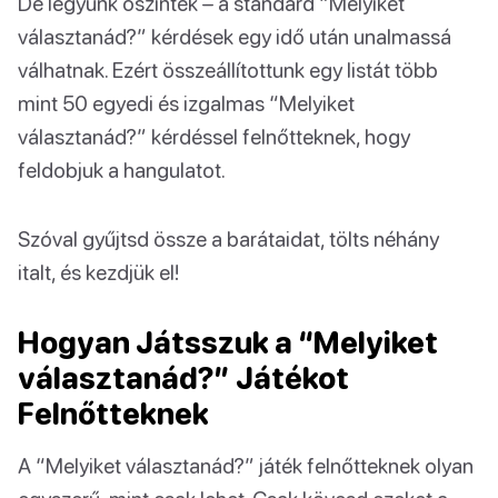
De legyünk őszinték – a standard “Melyiket
választanád?” kérdések egy idő után unalmassá
válhatnak. Ezért összeállítottunk egy listát több
mint 50 egyedi és izgalmas “Melyiket
választanád?” kérdéssel felnőtteknek, hogy
feldobjuk a hangulatot.
Szóval gyűjtsd össze a barátaidat, tölts néhány
italt, és kezdjük el!
Hogyan Játsszuk a “Melyiket
választanád?” Játékot
Felnőtteknek
A “Melyiket választanád?” játék felnőtteknek olyan