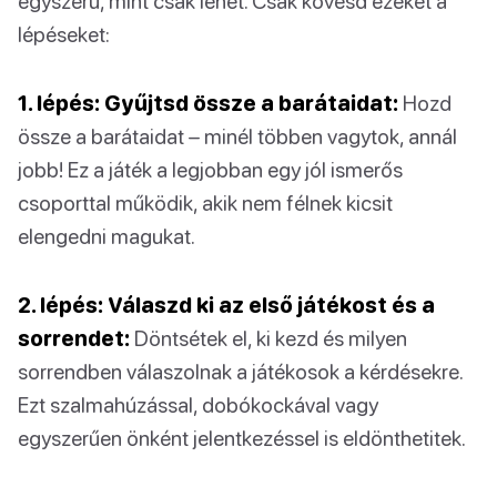
egyszerű, mint csak lehet. Csak kövesd ezeket a
lépéseket:
1. lépés: Gyűjtsd össze a barátaidat:
Hozd
össze a barátaidat – minél többen vagytok, annál
jobb! Ez a játék a legjobban egy jól ismerős
csoporttal működik, akik nem félnek kicsit
elengedni magukat.
2. lépés: Válaszd ki az első játékost és a
sorrendet:
Döntsétek el, ki kezd és milyen
sorrendben válaszolnak a játékosok a kérdésekre.
Ezt szalmahúzással, dobókockával vagy
egyszerűen önként jelentkezéssel is eldönthetitek.