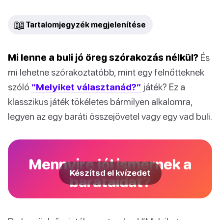
📖
Tartalomjegyzék megjelenítése
Mi lenne a buli jó öreg szórakozás nélkül?
És
mi lehetne szórakoztatóbb, mint egy felnőtteknek
szóló
“Melyiket választanád?”
játék? Ez a
klasszikus játék tökéletes bármilyen alkalomra,
legyen az egy baráti összejövetel vagy egy vad buli.
Mennyire jól ismernek a
Készítsd el kvízedet
barátaidat?