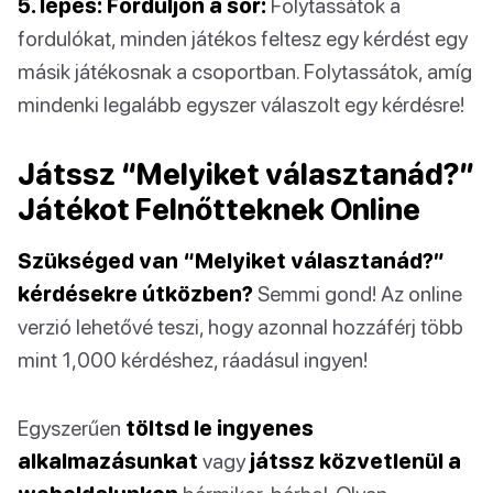
5. lépés: Forduljon a sor:
Folytassátok a
fordulókat, minden játékos feltesz egy kérdést egy
másik játékosnak a csoportban. Folytassátok, amíg
mindenki legalább egyszer válaszolt egy kérdésre!
Játssz “Melyiket választanád?”
Játékot Felnőtteknek Online
Szükséged van “Melyiket választanád?”
kérdésekre útközben?
Semmi gond! Az online
verzió lehetővé teszi, hogy azonnal hozzáférj több
mint 1,000 kérdéshez, ráadásul ingyen!
Egyszerűen
töltsd le ingyenes
alkalmazásunkat
vagy
játssz közvetlenül a