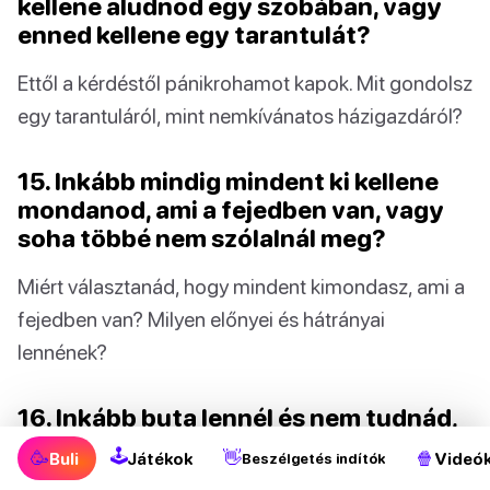
kellene aludnod egy szobában, vagy
enned kellene egy tarantulát?
Ettől a kérdéstől pánikrohamot kapok. Mit gondolsz
egy tarantuláról, mint nemkívánatos házigazdáról?
15. Inkább mindig mindent ki kellene
mondanod, ami a fejedben van, vagy
soha többé nem szólalnál meg?
Miért választanád, hogy mindent kimondasz, ami a
fejedben van? Milyen előnyei és hátrányai
lennének?
16. Inkább buta lennél és nem tudnád,
vagy buta lennél, de nem tudnád?
🕹
🥳
👋
🍿
Buli
Játékok
Videó
Beszélgetés indítók