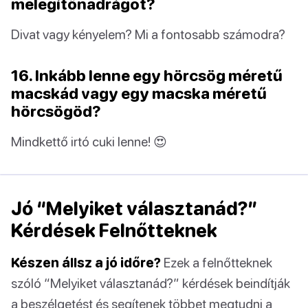
melegítőnadrágot?
Divat vagy kényelem? Mi a fontosabb számodra?
16. Inkább lenne egy hörcsög méretű
macskád vagy egy macska méretű
hörcsögöd?
Mindkettő irtó cuki lenne! 😍
Jó “Melyiket választanád?”
Kérdések Felnőtteknek
Készen állsz a jó időre?
Ezek a felnőtteknek
szóló “Melyiket választanád?” kérdések beindítják
a beszélgetést és segítenek többet megtudni a