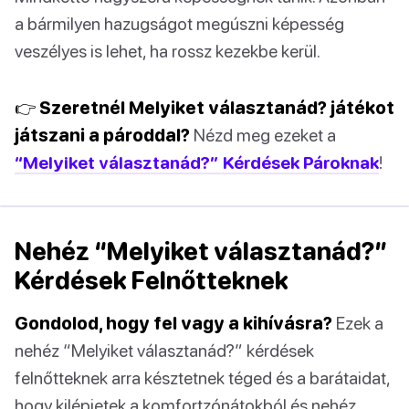
a bármilyen hazugságot megúszni képesség
veszélyes is lehet, ha rossz kezekbe kerül.
👉 Szeretnél Melyiket választanád? játékot
játszani a pároddal?
Nézd meg ezeket a
“Melyiket választanád?” Kérdések Pároknak
!
Nehéz “Melyiket választanád?”
Kérdések Felnőtteknek
Gondolod, hogy fel vagy a kihívásra?
Ezek a
nehéz “Melyiket választanád?” kérdések
felnőtteknek arra késztetnek téged és a barátaidat,
hogy kilépjetek a komfortzónátokból és nehéz