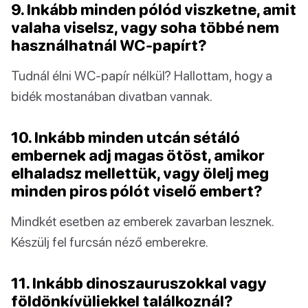
9. Inkább minden pólód viszketne, amit
valaha viselsz, vagy soha többé nem
használhatnál WC-papírt?
Tudnál élni WC-papír nélkül? Hallottam, hogy a
bidék mostanában divatban vannak.
10. Inkább minden utcán sétáló
embernek adj magas ötöst, amikor
elhaladsz mellettük, vagy ölelj meg
minden piros pólót viselő embert?
Mindkét esetben az emberek zavarban lesznek.
Készülj fel furcsán néző emberekre.
11. Inkább dinoszauruszokkal vagy
földönkívüliekkel találkoznál?