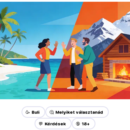
🥳 Buli
🤔 Melyiket választanád
💬 Kérdések
🔞 18+