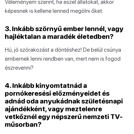
Véleményem szerint, ha eszel állatokat, akkor
képesnek is kellene lenned megölni őket.
3. Inkább szörnyű ember lennél, vagy
hajléktalan a maradék életedben?
Hú, jó szórakozást a döntéshez! De belül csúnya
embernek lenni rendben van, mert nem is fogod
észrevenni?
4. Inkább kinyomtatnád a
pornókeresési előzményeidet és
adnád oda anyukádnak születésnapi
ajándékként, vagy meztelenre
vetkőznél egy népszerű nemzeti TV-
műsorban?