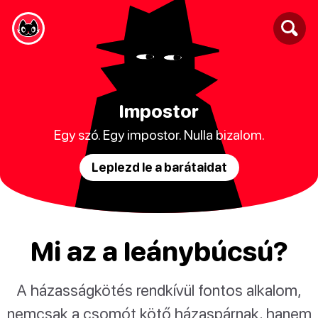
Impostor
Egy szó. Egy impostor. Nulla bizalom.
Leplezd le a barátaidat
Mi az a leánybúcsú?
A házasságkötés rendkívül fontos alkalom,
nemcsak a csomót kötő házaspárnak, hanem