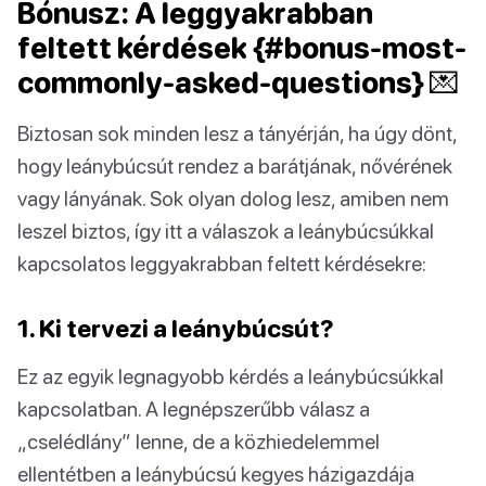
Bónusz: A leggyakrabban
feltett kérdések {#bonus-most-
commonly-asked-questions} 💌
Biztosan sok minden lesz a tányérján, ha úgy dönt,
hogy leánybúcsút rendez a barátjának, nővérének
vagy lányának. Sok olyan dolog lesz, amiben nem
leszel biztos, így itt a válaszok a leánybúcsúkkal
kapcsolatos leggyakrabban feltett kérdésekre:
1. Ki tervezi a leánybúcsút?
Ez az egyik legnagyobb kérdés a leánybúcsúkkal
kapcsolatban. A legnépszerűbb válasz a
„cselédlány” lenne, de a közhiedelemmel
ellentétben a leánybúcsú kegyes házigazdája