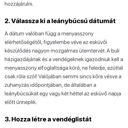
hozzájárulni.
2. Válassza ki a leánybúcsú dátumát
A dátum valóban függ a menyasszony
elérhetőségétől, figyelembe véve az esküvői
készülődés nagyon mozgalmas ütemtervét. A buli
házigazdájának és a vendégeknek igazodniuk kell a
menyasszony elfoglaltsága köré, ne feledje, ezúttal
csak róla szól! Valójában semmi sincs kőre vésve a
zuhanyzás időpontjában, de általában a
leánybúcsúkat egy vagy két héttel az esküvő napja
előtt ünneplik.
3. Hozza létre a vendéglistát