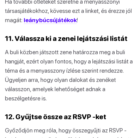
Ha további ötleteket szeretne a menyasszonyi
társasjátékokhoz, kövesse ezt a linket, és érezze jól
magát:
leánybúcsújátékok
!
11. Válassza ki a zenei lejátszási listát
A buli közben játszott zene határozza meg a buli
hangját, ezért olyan fontos, hogy a lejátszási listát a
téma és a menyasszony ízlése szerint rendezze.
Ügyeljen arra, hogy olyan dalokat és zenéket
válasszon, amelyek lehetőséget adnak a
beszélgetésre is.
12. Gyűjtse össze az RSVP -ket
Győződjön meg róla, hogy összegyűjti az RSVP -