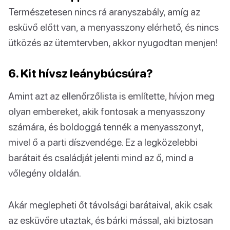
Természetesen nincs rá aranyszabály, amíg az
esküvő előtt van, a menyasszony elérhető, és nincs
ütközés az ütemtervben, akkor nyugodtan menjen!
6. Kit hívsz leánybúcsúra?
Amint azt az ellenőrzőlista is említette, hívjon meg
olyan embereket, akik fontosak a menyasszony
számára, és boldoggá tennék a menyasszonyt,
mivel ő a parti díszvendége. Ez a legközelebbi
barátait és családját jelenti mind az ő, mind a
vőlegény oldalán.
Akár meglepheti őt távolsági barátaival, akik csak
az esküvőre utaztak, és bárki mással, aki biztosan