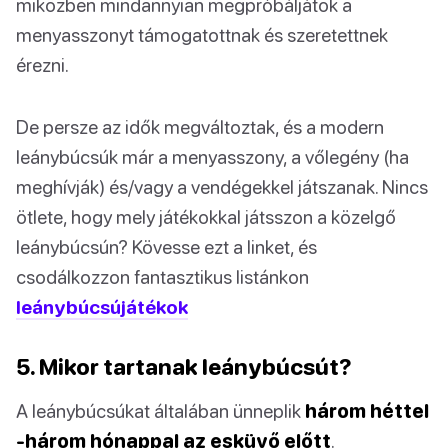
miközben mindannyian megpróbáljátok a
menyasszonyt támogatottnak és szeretettnek
érezni.
De persze az idők megváltoztak, és a modern
leánybúcsúk már a menyasszony, a vőlegény (ha
meghívják) és/vagy a vendégekkel játszanak. Nincs
ötlete, hogy mely játékokkal játsszon a közelgő
leánybúcsún? Kövesse ezt a linket, és
csodálkozzon fantasztikus listánkon
leánybúcsújátékok
5. Mikor tartanak leánybúcsút?
A leánybúcsúkat általában ünneplik
három héttel
-három hónappal az esküvő előtt
.