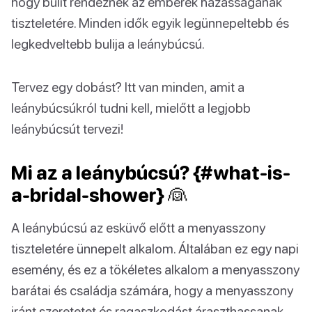
hogy bulit rendeznek az emberek házasságának
tiszteletére. Minden idők egyik legünnepeltebb és
legkedveltebb bulija a leánybúcsú.
Tervez egy dobást? Itt van minden, amit a
leánybúcsúkról tudni kell, mielőtt a legjobb
leánybúcsút tervezi!
Mi az a leánybúcsú? {#what-is-
a-bridal-shower} 👰
A leánybúcsú az esküvő előtt a menyasszony
tiszteletére ünnepelt alkalom. Általában ez egy napi
esemény, és ez a tökéletes alkalom a menyasszony
barátai és családja számára, hogy a menyasszony
iránt szeretetet és ragaszkodást áraszthassanak,