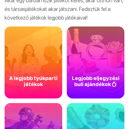
Akár egy bárban iszik játékot keres, akár otthon van,
és társasjátékokat akar játszani. Fedeztük fel a
következő játékok legjobb játékaival!
A legjobb tyúkparti
Legjobb eljegyzési
játékok
buli ajándékok 💍