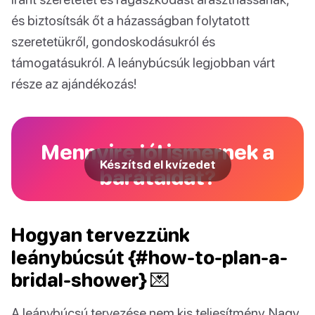
és biztosítsák őt a házasságban folytatott
szeretetükről, gondoskodásukról és
támogatásukról. A leánybúcsúk legjobban várt
része az ajándékozás!
Mennyire jól ismernek a
Készítsd el kvízedet
barátaidat?
Hogyan tervezzünk
leánybúcsút {#how-to-plan-a-
bridal-shower} 💌
A leánybúcsú tervezése nem kis teljesítmény. Nagy