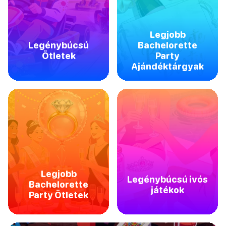
Legjobb
Legénybúcsú
Bachelorette
Ötletek
Party
Ajándéktárgyak
Legjobb
Legénybúcsú ivós
Bachelorette
játékok
Party Ötletek