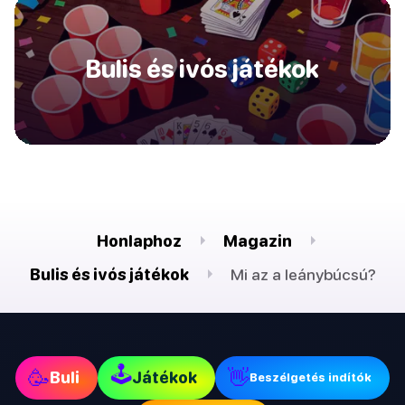
Bulis és ivós játékok
Honlaphoz
Magazin
Bulis és ivós játékok
Mi az a leánybúcsú?
🕹
🥳
👋
Buli
Játékok
Beszélgetés indítók