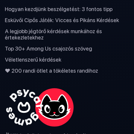
Hogyan kezdjünk beszélgetést: 3 fontos tipp
Esküvői Cipős Játék: Vicces és Pikáns Kérdések
A legjobb jégtörő kérdések munkához és
értekezletekhez
Top 30+ Among Us csajozós szöveg
Véletlenszerű kérdések
❤️ 200 randi ötlet a tökéletes randihoz