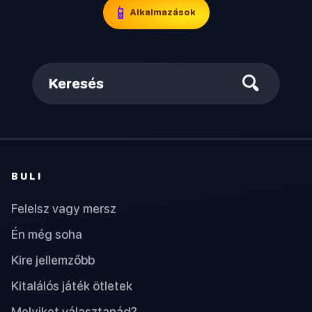
📱
Alkalmazások
Keresés
BULI
Felelsz vagy mersz
Én még soha
Kire jellemzőbb
Kitalálós játék ötletek
Melyiket választanád?