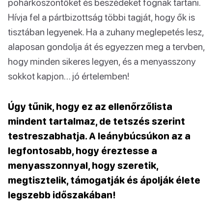
pohárköszöntőket és beszédeket fognak tartani.
Hívja fel a pártbizottság többi tagját, hogy ők is
tisztában legyenek. Ha a zuhany meglepetés lesz,
alaposan gondolja át és egyezzen meg a tervben,
hogy minden sikeres legyen, és a menyasszony
sokkot kapjon… jó értelemben!
Úgy tűnik, hogy ez az ellenőrzőlista
mindent tartalmaz, de tetszés szerint
testreszabhatja. A leánybúcsúkon az a
legfontosabb, hogy éreztesse a
menyasszonnyal, hogy szeretik,
megtisztelik, támogatják és ápolják élete
legszebb időszakában!