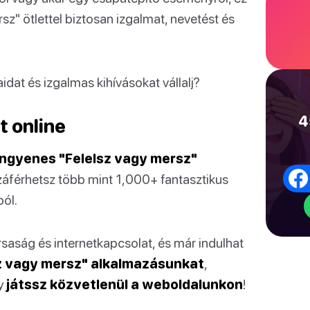
sz" ötlettel biztosan izgalmat, nevetést és
dat és izgalmas kihívásokat vállalj?
4
t online
ingyenes "Felelsz vagy mersz"
áférhetsz több mint 1,000+ fantasztikus
ól.
rsaság és internetkapcsolat, és már indulhat
z vagy mersz" alkalmazásunkat
,
gy
játssz közvetlenül a weboldalunkon
!