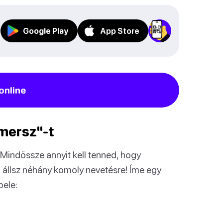
Google Play
App Store
online
 mersz"-t
Mindössze annyit kell tenned, hogy
 állsz néhány komoly nevetésre! Íme egy
bele: