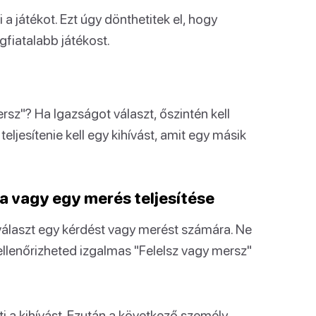
di a játékot. Ezt úgy dönthetitek el, hogy
gfiatalabb játékost.
rsz"? Ha Igazságot választ, őszintén kell
eljesítenie kell egy kihívást, amit egy másik
a vagy egy merés teljesítése
iválaszt egy kérdést vagy merést számára. Ne
ellenőrizheted izgalmas "Felelsz vagy mersz"
íti a kihívást. Ezután a következő személy