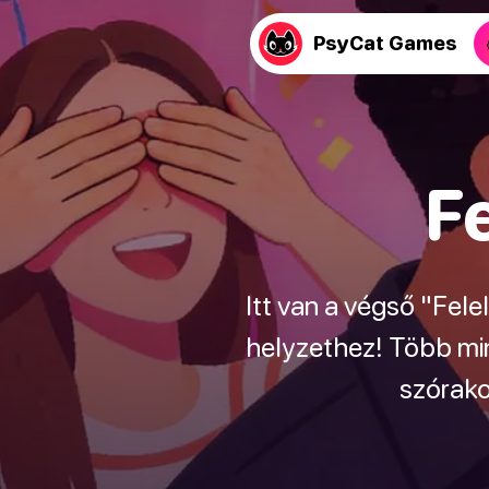
PsyCat Games
F
Itt van a végső "Fel
helyzethez! Több min
szórako