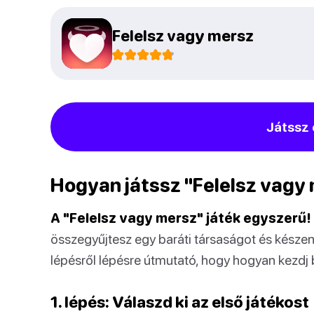
Felelsz vagy mersz
Játssz 
Hogyan játssz "Felelsz vagy
A "Felelsz vagy mersz" játék egyszerű!
összegyűjtesz egy baráti társaságot és készen
lépésről lépésre útmutató, hogy hogyan kezdj 
1. lépés: Válaszd ki az első játékost