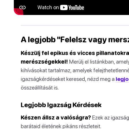
A legjobb "Felelsz vagy mers
Készülj fel epikus és vicces pillanatok
merészségekkel!
Merülj el listánkban, ame
kihívásokat tartalmaz, amelyek felejthetetlenné
igazságkérdéseket keresed, nézd meg a
legj
összeállítását is.
Legjobb Igazság Kérdések
Készen állsz a valóságra?
Ezek az igazság
barátaid életének pikáns részleteit.