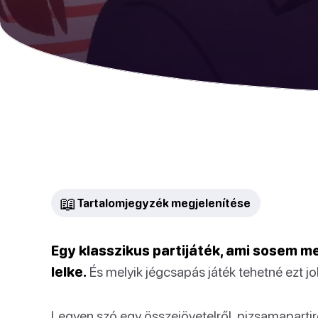
📖
Tartalomjegyzék megjelenítése
Egy klasszikus partijáték, ami sosem me
lelke.
És melyik jégcsapás játék tehetné ezt j
Legyen szó egy összejövetelről, pizsamapartir