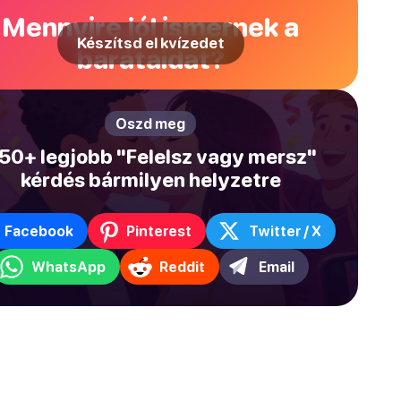
Mennyire jól ismernek a
Készítsd el kvízedet
barátaidat?
Oszd meg
50+ legjobb "Felelsz vagy mersz"
kérdés bármilyen helyzetre
Facebook
Pinterest
Twitter / X
WhatsApp
Reddit
Email