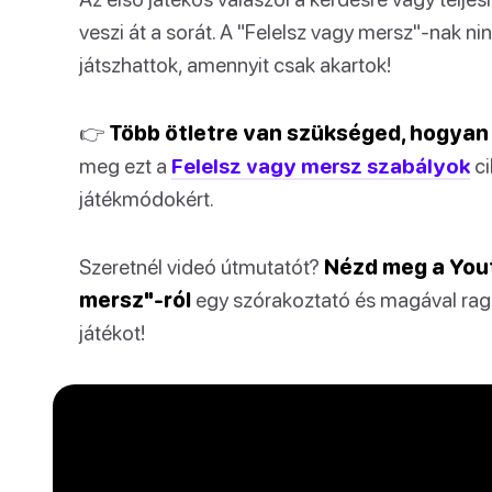
veszi át a sorát. A "Felelsz vagy mersz"-nak ni
játszhattok, amennyit csak akartok!
👉
Több ötletre van szükséged, hogyan 
meg ezt a
Felelsz vagy mersz szabályok
ci
játékmódokért.
Szeretnél videó útmutatót?
Nézd meg a Yout
mersz"-ról
egy szórakoztató és magával rag
játékot!