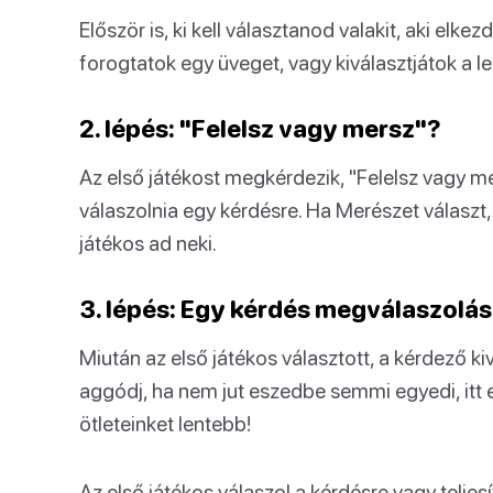
Először is, ki kell választanod valakit, aki elkez
forogtatok egy üveget, vagy kiválasztjátok a le
2. lépés: "Felelsz vagy mersz"?
Az első játékost megkérdezik, "Felelsz vagy me
válaszolnia egy kérdésre. Ha Merészet választ, t
játékos ad neki.
3. lépés: Egy kérdés megválaszolás
Miután az első játékos választott, a kérdező k
aggódj, ha nem jut eszedbe semmi egyedi, itt 
ötleteinket lentebb!
Az első játékos válaszol a kérdésre vagy teljes