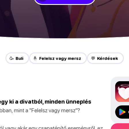
🥳 Buli
🤞 Felelsz vagy mersz
💬 Kérdések
gy ki a divatból, minden ünneplés
obban, mint a "Felelsz vagy mersz"?
ól vagy akár egy csapatépítő eseményről, ez