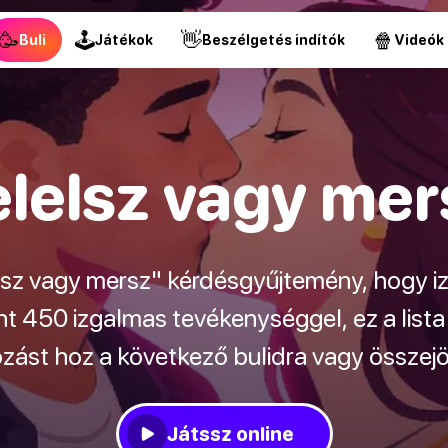
🥳
🕹
👋
🍿
Buli
Játékok
Beszélgetés indítók
Videók
elelsz vagy mer
elsz vagy mersz" kérdésgyűjtemény, hogy i
t 450 izgalmas tevékenységgel, ez a lista
zást hoz a következő bulidra vagy összejö
Játssz online