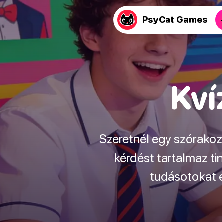
PsyCat Games
Kví
Szeretnél egy szórakoz
kérdést tartalmaz ti
tudásotokat é