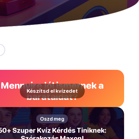
Mennyire jól ismernek a
Készítsd el kvízedet
barátaidat?
Oszd meg
50+ Szuper Kvíz Kérdés Tiniknek:
Szórakozás Maxon!