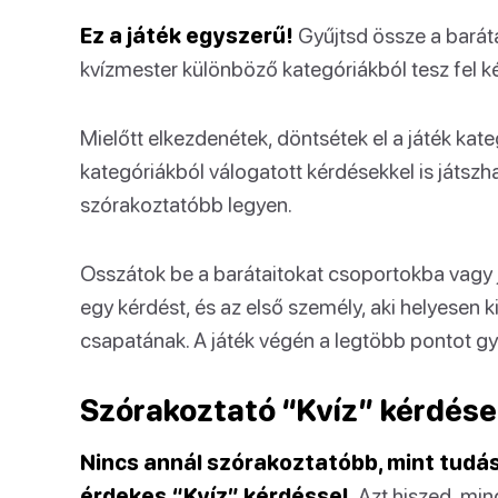
Ez a játék egyszerű!
Gyűjtsd össze a baráta
kvízmester különböző kategóriákból tesz fel k
Mielőtt elkezdenétek, döntsétek el a játék kat
kategóriákból válogatott kérdésekkel is játszha
szórakoztatóbb legyen.
Osszátok be a barátaitokat csoportokba vagy j
egy kérdést, és az első személy, aki helyesen ki
csapatának. A játék végén a legtöbb pontot gy
Szórakoztató “Kvíz” kérdése
Nincs annál szórakoztatóbb, mint tudá
érdekes “Kvíz” kérdéssel.
Azt hiszed, min