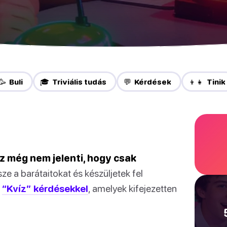
🥳 Buli
🎓 Triviális tudás
💬 Kérdések
👦👧 Tinik
ez még nem jelenti, hogy csak
ze a barátaitokat és készüljetek fel
ó
“Kvíz” kérdésekkel
, amelyek kifejezetten