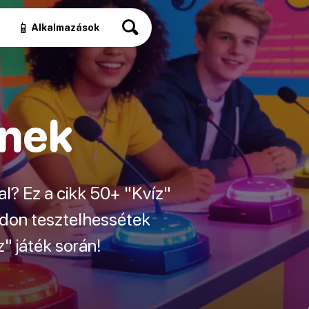
📱
Alkalmazások
knek
l? Ez a cikk 50+ "Kvíz"
módon tesztelhessétek
" játék során!