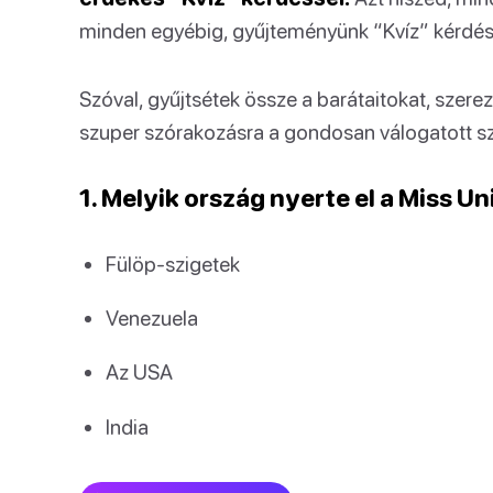
minden egyébig, gyűjteményünk “Kvíz” kérdése
Szóval, gyűjtsétek össze a barátaitokat, szerez
szuper szórakozásra a gondosan válogatott szó
1. Melyik ország nyerte el a Miss U
Fülöp-szigetek
Venezuela
Az USA
India