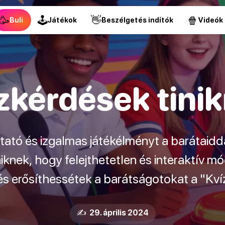
🥳
🕹
👋
🍿
Buli
Játékok
Beszélgetés indítók
Videók
zkérdések tini
tató és izgalmas játékélményt a barátaidda
niknek, hogy felejthetetlen és interaktív 
s erősíthessétek a barátságotokat a "Kvíz
✍️ 29. április 2024