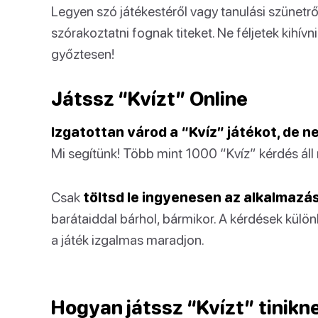
Legyen szó játékestéről vagy tanulási szünetrő
szórakoztatni fognak titeket. Ne féljetek kihívni
győztesen!
Játssz “Kvízt” Online
Izgatottan várod a “Kvíz” játékot, de 
Mi segítünk! Több mint 1000 “Kvíz” kérdés áll 
Csak
töltsd le ingyenesen az alkalmazá
barátaiddal bárhol, bármikor. A kérdések külö
a játék izgalmas maradjon.
Hogyan játssz “Kvízt” tinikn