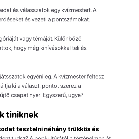
idat és válasszatok egy kvízmestert. A
érdéseket és vezeti a pontszámokat.
egóriáját vagy témáját. Különböző
ttok, hogy még kihívásokkal teli és
átsszatok egyénileg. A kvízmester feltesz
áltja ki a választ, pontot szerez a
űjtő csapat nyer! Egyszerű, ugye?
k tiniknek
sodat tesztelni néhány trükkös és
dent tudsz? A popkultúrától a történelmen át