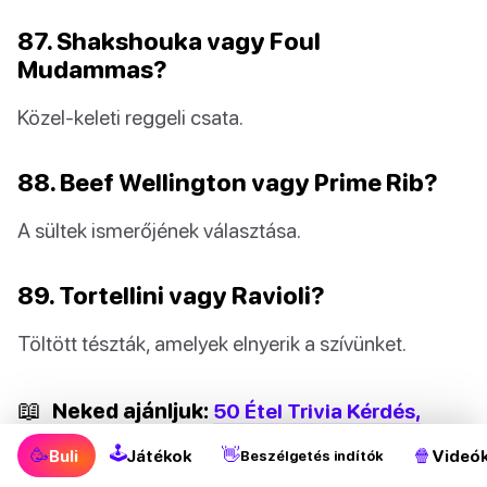
87. Shakshouka vagy Foul
Mudammas?
Közel-keleti reggeli csata.
88. Beef Wellington vagy Prime Rib?
A sültek ismerőjének választása.
89. Tortellini vagy Ravioli?
Töltött tészták, amelyek elnyerik a szívünket.
📖
Neked ajánljuk:
50 Étel Trivia Kérdés,
Amit Minden Szakértőnek Tudnia Kell
🕹
🥳
👋
🍿
Buli
Játékok
Videó
Beszélgetés indítók