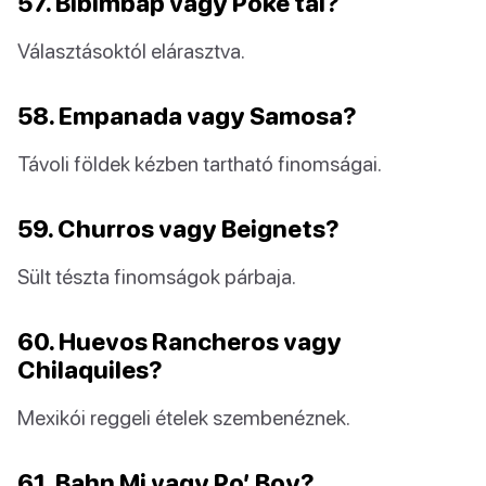
57. Bibimbap vagy Poke tál?
Választásoktól elárasztva.
58. Empanada vagy Samosa?
Távoli földek kézben tartható finomságai.
59. Churros vagy Beignets?
Sült tészta finomságok párbaja.
60. Huevos Rancheros vagy
Chilaquiles?
Mexikói reggeli ételek szembenéznek.
61. Bahn Mi vagy Po’ Boy?