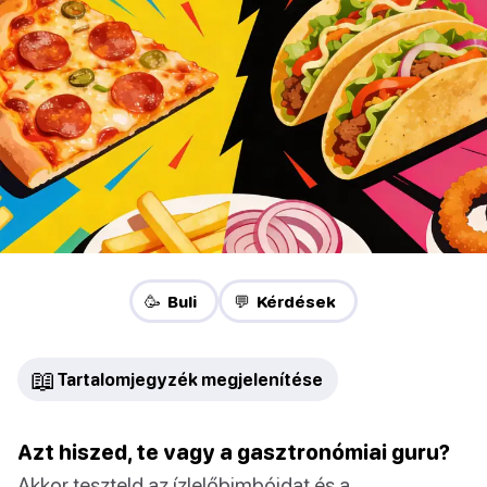
🥳 Buli
💬 Kérdések
📖
Tartalomjegyzék megjelenítése
Azt hiszed, te vagy a gasztronómiai guru?
Akkor teszteld az ízlelőbimbóidat és a