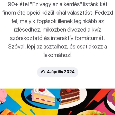
90+ étel "Ez vagy az a kérdés" listánk két
finom ételopció közül kínál választást. Fedezd
fel, melyik fogások illenek leginkább az
ízlésedhez, miközben élvezed a kvíz
szórakoztató és interaktív formátumát.
Szóval, lépj az asztalhoz, és csatlakozz a
lakomához!
✍️ 4. április 2024