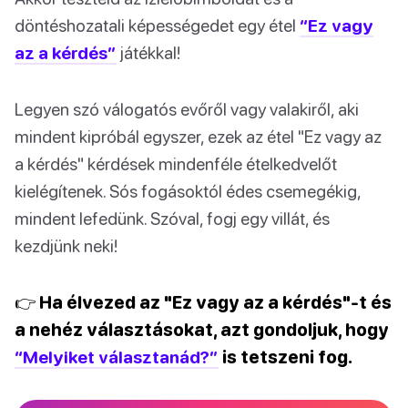
döntéshozatali képességedet egy étel
“Ez vagy
az a kérdés”
játékkal!
Legyen szó válogatós evőről vagy valakiről, aki
mindent kipróbál egyszer, ezek az étel "Ez vagy az
a kérdés" kérdések mindenféle ételkedvelőt
kielégítenek. Sós fogásoktól édes csemegékig,
mindent lefedünk. Szóval, fogj egy villát, és
kezdjünk neki!
👉 Ha élvezed az "Ez vagy az a kérdés"-t és
a nehéz választásokat, azt gondoljuk, hogy
“Melyiket választanád?”
is tetszeni fog.