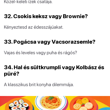
Közel-keleti ízek csatája.
32. Csokis keksz vagy Brownie?
Kényeztesd az édesszájúakat.
33. Pogácsa vagy Vacsorazsemle?
Vajas és leveles vagy puha és rágós?
34. Hal és sültkrumpli vagy Kolbász és
püré?
A klasszikus brit konyha dilemmája.