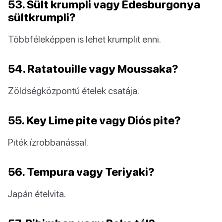
53. Sült krumpli vagy Édesburgonya
sültkrumpli?
Többféleképpen is lehet krumplit enni.
54. Ratatouille vagy Moussaka?
Zöldségközpontú ételek csatája.
55. Key Lime pite vagy Diós pite?
Piték ízrobbanással.
56. Tempura vagy Teriyaki?
Japán ételvita.