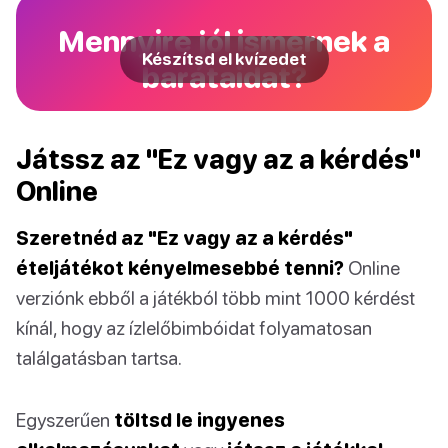
Mennyire jól ismernek a
Készítsd el kvízedet
barátaidat?
Játssz az "Ez vagy az a kérdés"
Online
Szeretnéd az "Ez vagy az a kérdés"
ételjátékot kényelmesebbé tenni?
Online
verziónk ebből a játékból több mint 1000 kérdést
kínál, hogy az ízlelőbimbóidat folyamatosan
találgatásban tartsa.
Egyszerűen
töltsd le ingyenes