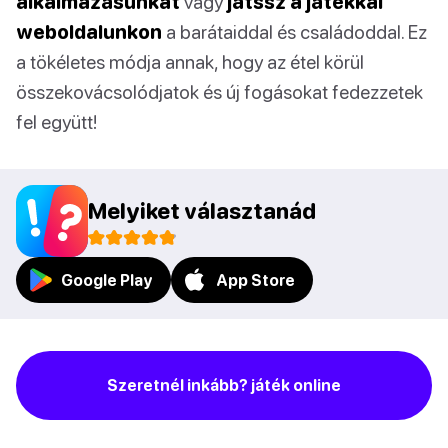
alkalmazásunkat
vagy
játssz a játékkal
weboldalunkon
a barátaiddal és családoddal. Ez
a tökéletes módja annak, hogy az étel körül
összekovácsolódjatok és új fogásokat fedezzetek
fel együtt!
Melyiket választanád
Google Play
App Store
Szeretnél inkább? játék online