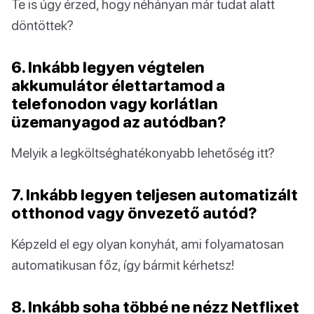
Te is úgy érzed, hogy néhányan már tudat alatt
döntöttek?
6. Inkább legyen végtelen
akkumulátor élettartamod a
telefonodon vagy korlátlan
üzemanyagod az autódban?
Melyik a legköltséghatékonyabb lehetőség itt?
7. Inkább legyen teljesen automatizált
otthonod vagy önvezető autód?
Képzeld el egy olyan konyhát, ami folyamatosan
automatikusan főz, így bármit kérhetsz!
8. Inkább soha többé ne nézz Netflixet