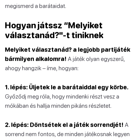
megismerd a barátaidat.
Hogyan játssz “Melyiket
választanád?"-t tiniknek
Melyiket választanád? a legjobb partijáték
bármilyen alkalomra!
A játék olyan egyszerű,
ahogy hangzik – íme, hogyan:
1. lépés: Üljetek le a barátaiddal egy körbe.
Győződj meg róla, hogy mindenki részt vesz a
mókában és hallja minden pikáns részletet.
2. lépés: Döntsétek el a játék sorrendjét!
A
sorrend nem fontos, de minden játékosnak legyen