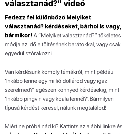
választanád?” videó
Fedezz fel különböző Melyiket
választanád? kérdéseket, bárhol is vagy,
bármikor!
A “Melyiket választanád?” tökéletes
módja az idő eltöltésének barátokkal, vagy csak
egyedül szórakozni.
Van kérdésünk komoly témákról, mint például
‘Inkább lenne egy millió dollárod vagy igaz
szerelmed?’ egészen könnyed kérdésekig, mint
‘Inkább pingvin vagy koala lennél?’. Bármilyen
típusú kérdést keresel, nálunk megtalálod!
Miért ne próbálnád ki? Kattints az alábbi linkre és