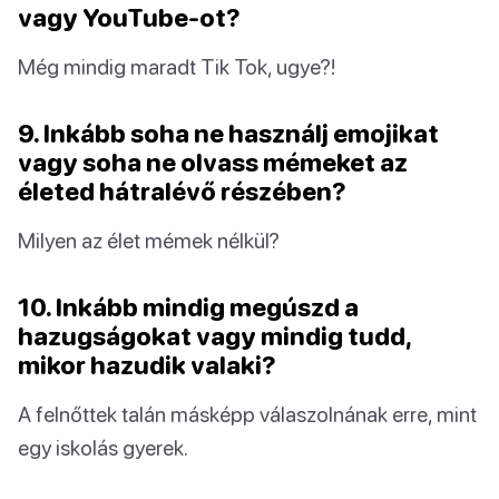
vagy YouTube-ot?
Még mindig maradt Tik Tok, ugye?!
9. Inkább soha ne használj emojikat
vagy soha ne olvass mémeket az
életed hátralévő részében?
Milyen az élet mémek nélkül?
10. Inkább mindig megúszd a
hazugságokat vagy mindig tudd,
mikor hazudik valaki?
A felnőttek talán másképp válaszolnának erre, mint
egy iskolás gyerek.