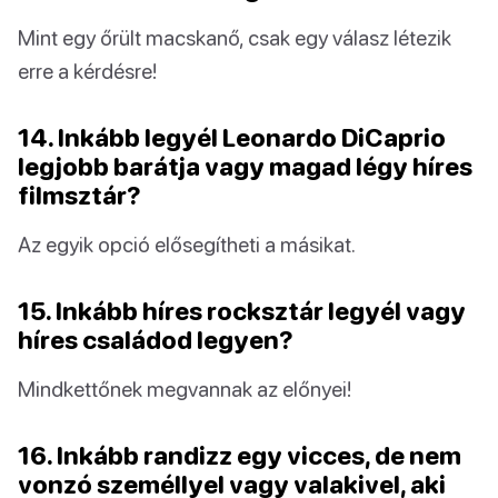
Mint egy őrült macskanő, csak egy válasz létezik
erre a kérdésre!
14. Inkább legyél Leonardo DiCaprio
legjobb barátja vagy magad légy híres
filmsztár?
Az egyik opció elősegítheti a másikat.
15. Inkább híres rocksztár legyél vagy
híres családod legyen?
Mindkettőnek megvannak az előnyei!
16. Inkább randizz egy vicces, de nem
vonzó személlyel vagy valakivel, aki