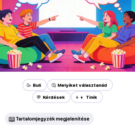
🥳 Buli
🤔 Melyiket választanád
💬 Kérdések
👦👧 Tinik
📖
Tartalomjegyzék megjelenítése