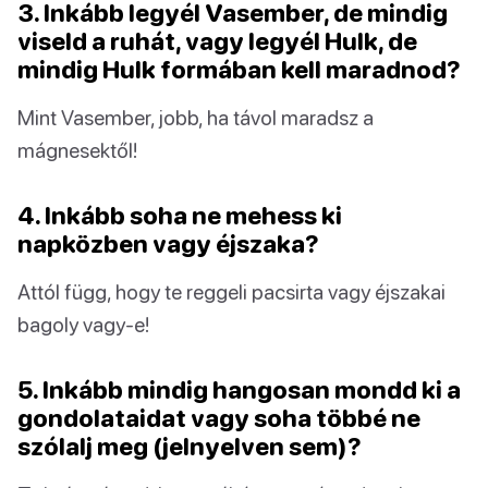
3. Inkább legyél Vasember, de mindig
viseld a ruhát, vagy legyél Hulk, de
mindig Hulk formában kell maradnod?
Mint Vasember, jobb, ha távol maradsz a
mágnesektől!
4. Inkább soha ne mehess ki
napközben vagy éjszaka?
Attól függ, hogy te reggeli pacsirta vagy éjszakai
bagoly vagy-e!
5. Inkább mindig hangosan mondd ki a
gondolataidat vagy soha többé ne
szólalj meg (jelnyelven sem)?