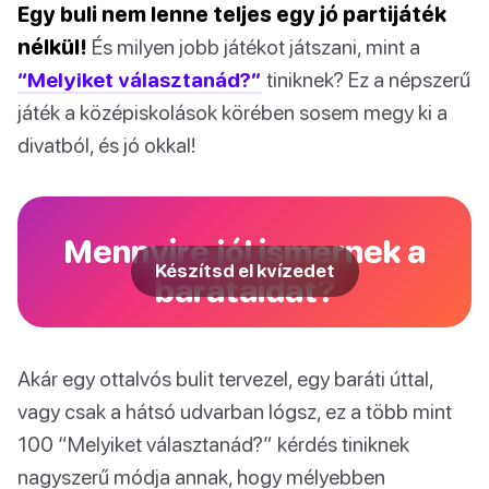
Egy buli nem lenne teljes egy jó partijáték
nélkül!
És milyen jobb játékot játszani, mint a
“Melyiket választanád?”
tiniknek? Ez a népszerű
játék a középiskolások körében sosem megy ki a
divatból, és jó okkal!
Mennyire jól ismernek a
Készítsd el kvízedet
barátaidat?
Akár egy ottalvós bulit tervezel, egy baráti úttal,
vagy csak a hátsó udvarban lógsz, ez a több mint
100 “Melyiket választanád?” kérdés tiniknek
nagyszerű módja annak, hogy mélyebben