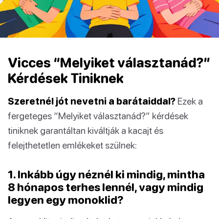
Vicces “Melyiket választanád?”
Kérdések Tiniknek
Szeretnél jót nevetni a barátaiddal?
Ezek a
fergeteges “Melyiket választanád?” kérdések
tiniknek garantáltan kiváltják a kacajt és
felejthetetlen emlékeket szülnek:
1. Inkább úgy néznél ki mindig, mintha
8 hónapos terhes lennél, vagy mindig
legyen egy monoklid?