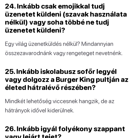
24. Inkább csak emojikkal tudj
üzenetet küldeni (szavak használata
nélkül) vagy soha többé ne tudj
üzenetet küldeni?
Egy világ üzenetküldés nélkül? Mindannyian
összezavarodnánk vagy rengeteget nevetnénk.
25. Inkább iskolabusz sofőr legyél
vagy dolgozz a Burger King pultján az
életed hátralévő részében?
Mindkét lehetőség viccesnek hangzik, de az
hátrányok idővel kiderülnek.
26. Inkább igyál folyékony szappant
vagy lejárt tejet?