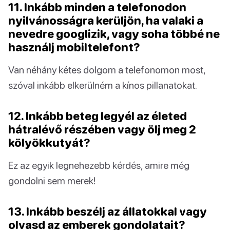
11. Inkább minden a telefonodon
nyilvánosságra kerüljön, ha valaki a
nevedre googlizik, vagy soha többé ne
használj mobiltelefont?
Van néhány kétes dolgom a telefonomon most,
szóval inkább elkerülném a kínos pillanatokat.
12. Inkább beteg legyél az életed
hátralévő részében vagy ölj meg 2
kölyökkutyát?
Ez az egyik legnehezebb kérdés, amire még
gondolni sem merek!
13. Inkább beszélj az állatokkal vagy
olvasd az emberek gondolatait?