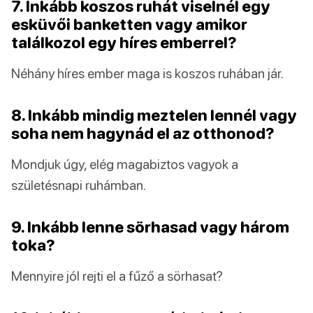
7. Inkább koszos ruhát viselnél egy
esküvői banketten vagy amikor
találkozol egy híres emberrel?
Néhány híres ember maga is koszos ruhában jár.
8. Inkább mindig meztelen lennél vagy
soha nem hagynád el az otthonod?
Mondjuk úgy, elég magabiztos vagyok a
születésnapi ruhámban.
9. Inkább lenne sörhasad vagy három
toka?
Mennyire jól rejti el a fűző a sörhasat?