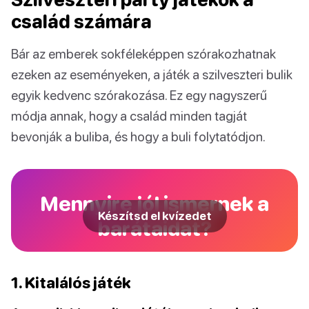
család számára
Bár az emberek sokféleképpen szórakozhatnak
ezeken az eseményeken, a játék a szilveszteri bulik
egyik kedvenc szórakozása. Ez egy nagyszerű
módja annak, hogy a család minden tagját
bevonják a buliba, és hogy a buli folytatódjon.
Mennyire jól ismernek a
Készítsd el kvízedet
barátaidat?
1. Kitalálós játék