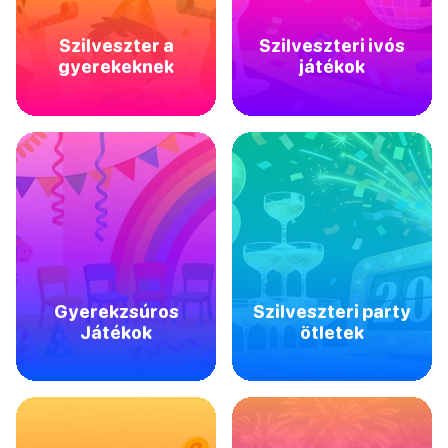
Szilveszter a
Szilveszteri ivós
gyerekeknek
játékok
Gyerekzsúros
Szilveszteri party
Játékok
ötletek