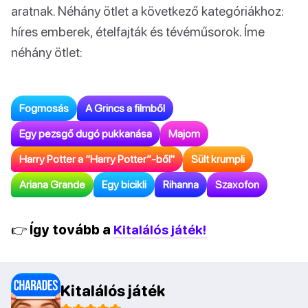
aratnak. Néhány ötlet a következő kategóriákhoz:
híres emberek, ételfajták és tévéműsorok. Íme
néhány ötlet:
Fogmosás
A Grincs a filmből
Egy pezsgő dugó pukkanása
Majom
Harry Potter a “Harry Potter”-ből"
Sült krumpli
Ariana Grande
Egy bicikli
Rihanna
Szaxofon
👉 Így tovább a
Kitalálós játék!
Kitalálós játék