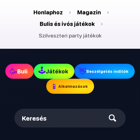
Honlaphoz
Magazin
Bulis és ivós játékok
Szilveszteri party játékok
🕹
🥳
👋
Buli
Játékok
Beszélgetés indítók
📱
Alkalmazások
Keresés