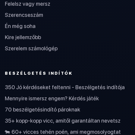
Felelsz vagy mersz
Szerencseszám
Én még soha
Kire jellemzőbb
Szerelem számológép
BESZÉLGETÉS INDÍTÓK
350 Jó kérdéseket feltenni - Beszélgetés indítója
Mennyire ismersz engem? Kérdés játék
70 beszélgetésindító pároknak
35+ kopp-kopp vicc, amitől garantáltan nevetsz
🐄 60+ vicces tehén poén, ami megmosolyogtat