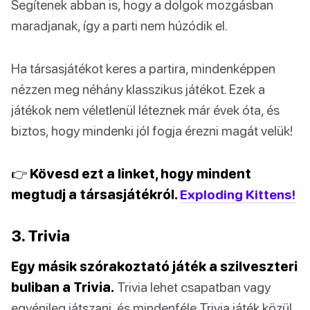
Segítenek abban is, hogy a dolgok mozgásban
maradjanak, így a parti nem húzódik el.
Ha társasjátékot keres a partira, mindenképpen
nézzen meg néhány klasszikus játékot. Ezek a
játékok nem véletlenül léteznek már évek óta, és
biztos, hogy mindenki jól fogja érezni magát velük!
👉 Kövesd ezt a linket, hogy mindent
megtudj a társasjátékról.
Exploding Kittens!
3. Trivia
Egy másik szórakoztató játék a szilveszteri
buliban a Trivia.
Trivia lehet csapatban vagy
egyénileg játszani, és mindenféle Trivia játék közül