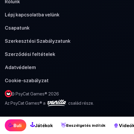
Rólunk
Lépj kapcsolatba velünk
Csapatunk
Szerkesztési Szabályzatunk
Szerződési feltételek
Adatvédelem
Cookie-szabályzat
© PsyCat Games® 2026
Az PsyCat Games® a
család része.
🕹
🥳
👋
🍿
Buli
Játékok
Videó
Beszélgetés indítók