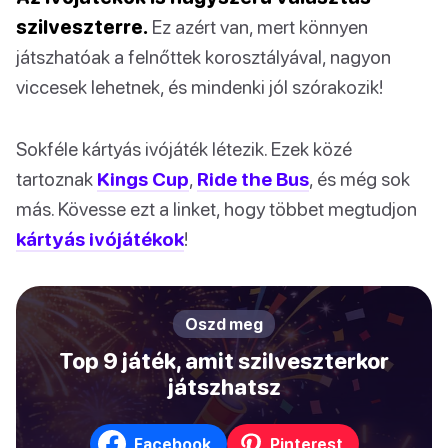
szilveszterre.
Ez azért van, mert könnyen
játszhatóak a felnőttek korosztályával, nagyon
viccesek lehetnek, és mindenki jól szórakozik!
Sokféle kártyás ivójáték létezik. Ezek közé
tartoznak
Kings Cup
,
Ride the Bus
, és még sok
más. Kövesse ezt a linket, hogy többet megtudjon
kártyás ivójátékok
!
Oszd meg
Top 9 játék, amit szilveszterkor
játszhatsz
Facebook
Pinterest