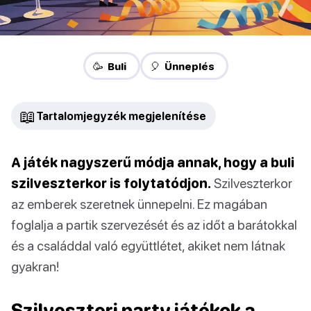
🥳 Buli
🎈 Ünneplés
📖
Tartalomjegyzék megjelenítése
A játék nagyszerű módja annak, hogy a buli
szilveszterkor is folytatódjon.
Szilveszterkor
az emberek szeretnek ünnepelni. Ez magában
foglalja a partik szervezését és az időt a barátokkal
és a családdal való együttlétet, akiket nem látnak
gyakran!
Szilveszteri party játékok a