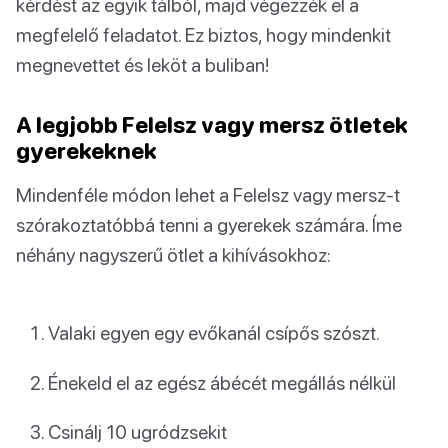
kérdést az egyik tálból, majd végezzék el a
megfelelő feladatot. Ez biztos, hogy mindenkit
megnevettet és leköt a buliban!
A legjobb Felelsz vagy mersz ötletek
gyerekeknek
Mindenféle módon lehet a Felelsz vagy mersz-t
szórakoztatóbbá tenni a gyerekek számára. Íme
néhány nagyszerű ötlet a kihívásokhoz:
Valaki egyen egy evőkanál csípős szószt.
Énekeld el az egész ábécét megállás nélkül
Csinálj 10 ugródzsekit