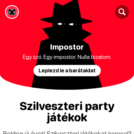
Impostor
Egy szó. Egy impostor. Nulla bizalom.
Leplezd le a barátaidat
Szilveszteri party
játékok
Boldog új évet! Szilveszteri játékokat keresel?