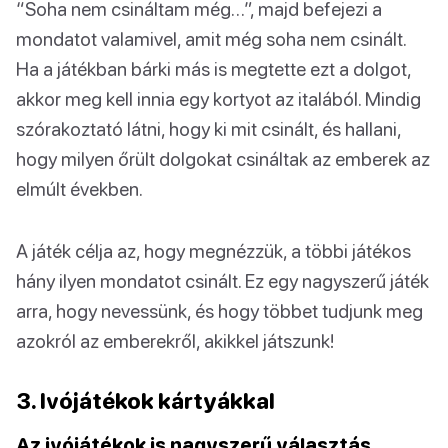
“Soha nem csináltam még…”, majd befejezi a
mondatot valamivel, amit még soha nem csinált.
Ha a játékban bárki más is megtette ezt a dolgot,
akkor meg kell innia egy kortyot az italából. Mindig
szórakoztató látni, hogy ki mit csinált, és hallani,
hogy milyen őrült dolgokat csináltak az emberek az
elmúlt években.
A játék célja az, hogy megnézzük, a többi játékos
hány ilyen mondatot csinált. Ez egy nagyszerű játék
arra, hogy nevessünk, és hogy többet tudjunk meg
azokról az emberekről, akikkel játszunk!
3. Ivójátékok kártyákkal
Az ivójátékok is nagyszerű választás