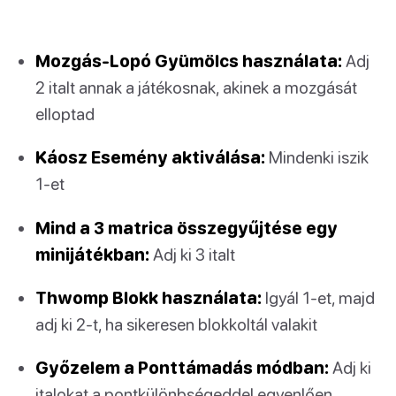
Mozgás-Lopó Gyümölcs használata:
Adj
2 italt annak a játékosnak, akinek a mozgását
elloptad
Káosz Esemény aktiválása:
Mindenki iszik
1-et
Mind a 3 matrica összegyűjtése egy
minijátékban:
Adj ki 3 italt
Thwomp Blokk használata:
Igyál 1-et, majd
adj ki 2-t, ha sikeresen blokkoltál valakit
Győzelem a Ponttámadás módban:
Adj ki
italokat a pontkülönbségeddel egyenlően,