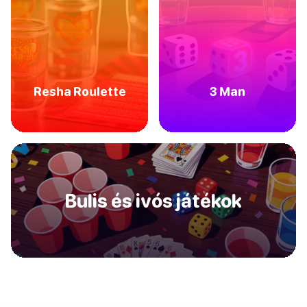
Resha Roulette
3 Man
Bulis és ivós játékok