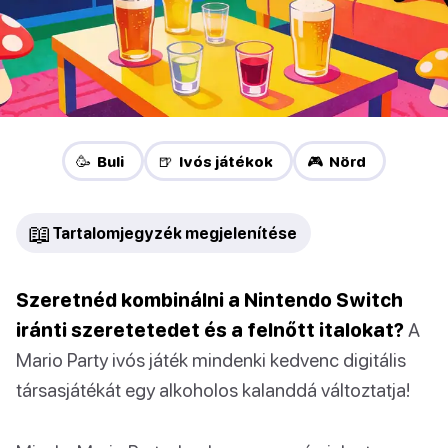
🥳 Buli
🍺 Ivós játékok
🎮 Nörd
📖
Tartalomjegyzék megjelenítése
Szeretnéd kombinálni a Nintendo Switch
iránti szeretetedet és a felnőtt italokat?
A
Mario Party ivós játék mindenki kedvenc digitális
társasjátékát egy alkoholos kalanddá változtatja!