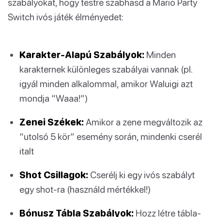
szabályokat, hogy testre szabhasd a Mario Party
Switch ivós játék élményedet:
Karakter-Alapú Szabályok:
Minden
karakternek különleges szabályai vannak (pl.
igyál minden alkalommal, amikor Waluigi azt
mondja “Waaa!”)
Zenei Székek:
Amikor a zene megváltozik az
“utolsó 5 kör” esemény során, mindenki cserél
italt
Shot Csillagok:
Cserélj ki egy ivós szabályt
egy shot-ra (használd mértékkel!)
Bónusz Tábla Szabályok:
Hozz létre tábla-