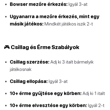
Bowser mezőre érkezés:
Igyál 3-at
Ugyanarra a mezőre érkezés, mint egy
másik játékos:
Mindkét játékos iszik 2-t
🎮 Csillag és Érme Szabályok
Csillag szerzése:
Adj ki 3 italt bármelyik
játékosnak
Csillag ellopása:
Igyál 3-at
10+ érme gyűjtése egy körben:
Adj ki 1 italt
10+ érme elvesztése egy körben:
Igyál 2-t