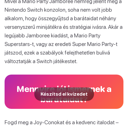
Mivel a Mario Party Jamboree nemrég jelent meg a
Nintendo Switch konzolon, soha nem volt jobb
alkalom, hogy összegyűjtsd a barátaidat néhány
versenyszerű minijátékra és stratégiai ivásra. Akár a
legújabb Jamboree kiadást, a Mario Party
Superstars-t, vagy az eredeti Super Mario Party-t
játszod, ezek a szabályok felejthetetlen bulivá
változtatják a Switch játékestet.
Mennyire jól ismernek a
Készítsd el kvízedet
barátaidat?
Fogd meg a Joy-Conokat és a kedvenc italodat –