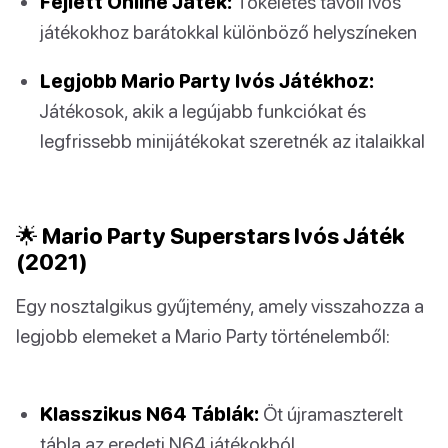
Fejlett Online Játék:
Tökéletes távoli ivós
játékokhoz barátokkal különböző helyszíneken
Legjobb Mario Party Ivós Játékhoz:
Játékosok, akik a legújabb funkciókat és
legfrissebb minijátékokat szeretnék az italaikkal
🌟 Mario Party Superstars Ivós Játék
(2021)
Egy nosztalgikus gyűjtemény, amely visszahozza a
legjobb elemeket a Mario Party történelemből:
Klasszikus N64 Táblák:
Öt újramaszterelt
tábla az eredeti N64 játékokból