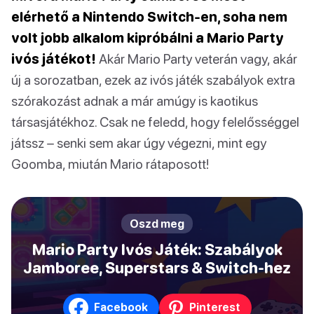
elérhető a Nintendo Switch-en, soha nem
volt jobb alkalom kipróbálni a Mario Party
ivós játékot!
Akár Mario Party veterán vagy, akár
új a sorozatban, ezek az ivós játék szabályok extra
szórakozást adnak a már amúgy is kaotikus
társasjátékhoz. Csak ne feledd, hogy felelősséggel
játssz – senki sem akar úgy végezni, mint egy
Goomba, miután Mario rátaposott!
Oszd meg
Mario Party Ivós Játék: Szabályok
Jamboree, Superstars & Switch-hez
Facebook
Pinterest