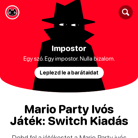
Impostor
Egy szó. Egy impostor. Nulla bizalom.
Leplezd le a barátaidat
Mario Party Ivós
Játék: Switch Kiadás
Dobd fel a játékestet a Mario Party ivós