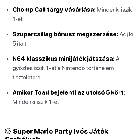
Chomp Call tárgy vásárlása:
Mindenki iszik
1-et
Szupercsillag bónusz megszerzése:
Adj ki
5 italt
N64 klasszikus minijáték játszása:
A
győztes iszik 1-et a Nintendo történelem
tiszteletére
Amikor Toad bejelenti az utolsó 5 kört:
Mindenki iszik 1-et
🎲 Super Mario Party Ivós Játék