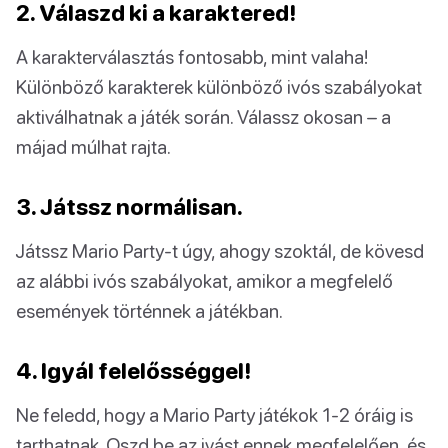
2. Válaszd ki a karaktered!
A karakterválasztás fontosabb, mint valaha!
Különböző karakterek különböző ivós szabályokat
aktiválhatnak a játék során. Válassz okosan – a
májad múlhat rajta.
3. Játssz normálisan.
Játssz Mario Party-t úgy, ahogy szoktál, de kövesd
az alábbi ivós szabályokat, amikor a megfelelő
események történnek a játékban.
4. Igyál felelősséggel!
Ne feledd, hogy a Mario Party játékok 1-2 óráig is
tarthatnak. Oszd be az ivást ennek megfelelően, és