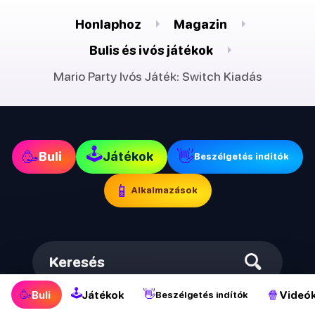
Honlaphoz
Magazin
Bulis és ivós játékok
Mario Party Ivós Játék: Switch Kiadás
🕹
🥳
👋
Buli
Játékok
Beszélgetés indítók
📱
Alkalmazások
Keresés
🕹
🥳
👋
🍿
Buli
Játékok
Videó
Beszélgetés indítók