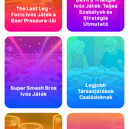
Ivós Játék: Teljes
The Last Leg -
Szabályok és
Focis Ivós Játék a
Stratégia
Beer Pressure-től
Útmutató
Legjobb
Super Smash Bros
Társasjátékok
Ivós Játék
Családoknak