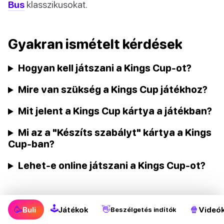
Bus
klasszikusokat.
Gyakran ismételt kérdések
Hogyan kell játszani a Kings Cup-ot?
Mire van szükség a Kings Cup játékhoz?
Mit jelent a Kings Cup kártya a játékban?
Mi az a "Készíts szabályt" kártya a Kings
Cup-ban?
Lehet-e online játszani a Kings Cup-ot?
🕹
🥳
👋
🍿
Buli
Játékok
Videó
Beszélgetés indítók
Oszd meg