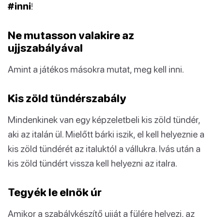
#inni
!
Ne mutasson valakire az
ujjszabályával
Amint a játékos másokra mutat, meg kell inni.
Kis zöld tündérszabály
Mindenkinek van egy képzeletbeli kis zöld tündér,
aki az italán ül. Mielőtt bárki iszik, el kell helyeznie a
kis zöld tündérét az italuktól a vállukra. Ivás után a
kis zöld tündért vissza kell helyezni az italra.
Tegyék le elnök úr
Amikor a szabálykészítő ujját a fülére helyezi, az