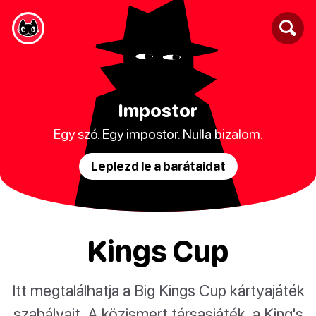
Impostor
Egy szó. Egy impostor. Nulla bizalom.
Leplezd le a barátaidat
Kings Cup
Itt megtalálhatja a Big Kings Cup kártyajáték
szabályait. A közismert társasjáték, a King's