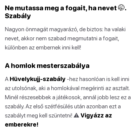
Ne mutassa meg a fogait, ha nevet 🤭.
Szabály
Nagyon önmagát magyarázó, de biztos: ha valaki
nevet, akkor nem szabad megmutatni a fogait,
különben az embernek inni kell!
A homlok mesterszabálya
A
Hüvelykujj-szabály
-hez hasonlóan is kell inni
az utolsónak, aki a homlokával megérinti az asztalt.
Minél részesebbek a játékosok, annál jobb lesz ez a
szabály. Az első szétfésülés után azonban ezt a
szabályt meg kell szüntetni! ⚠️
Vigyázz az
emberekre!