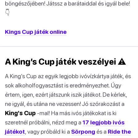
böngészőjében! Játssz a barátaiddal és igyál bele!
👇
Kings Cup játék online
A King’s Cup játék veszélyei ⚠️
A King’s Cup az egyik legjobb ivóvízkártya játék, és
sok alkoholfogyasztást is eredményezhet. Úgy
értem, igen, ezért játszunk iszik játékot. De kérlek,
ne igyál, és utána ne vezessen! Jó szórakozást a
King’s Cup
-mal! Ha más ivós játékokat is ki
szeretnél próbálni, nézd meg a
17 legjobb ivós
játékot
, vagy próbáld ki a
Sörpong
és a
Ride the