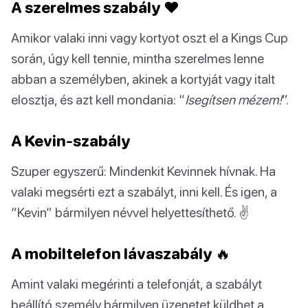
A szerelmes szabály ❤️
Amikor valaki inni vagy kortyot oszt el a Kings Cup
során, úgy kell tennie, mintha szerelmes lenne
abban a személyben, akinek a kortyját vagy italt
elosztja, és azt kell mondania: “
Isegítsen mézem!
”.
A Kevin-szabály
Szuper egyszerű: Mindenkit Kevinnek hívnak. Ha
valaki megsérti ezt a szabályt, inni kell. És igen, a
“Kevin” bármilyen névvel helyettesíthető. ✌️
A mobiltelefon lávaszabály 🔥
Amint valaki megérinti a telefonját, a szabályt
beállító személy bármilyen üzenetet küldhet a