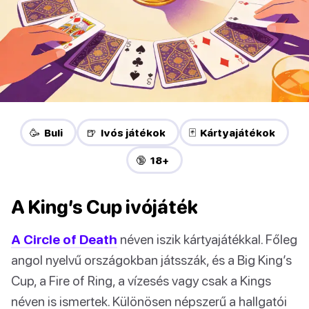
🥳 Buli
🍺 Ivós játékok
🃏 Kártyajátékok
🔞 18+
A King’s Cup ivójáték
A Circle of Death
néven iszik kártyajátékkal. Főleg
angol nyelvű országokban játsszák, és a Big King’s
Cup, a Fire of Ring, a vízesés vagy csak a Kings
néven is ismertek. Különösen népszerű a hallgatói