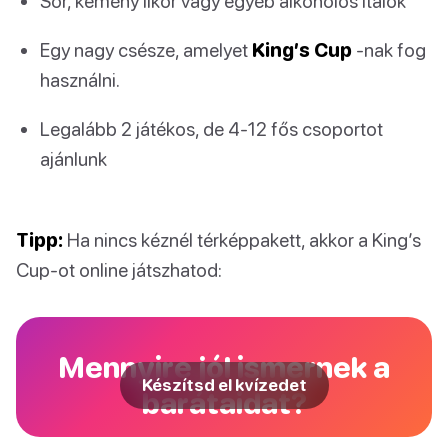
Sör, kemény likőr vagy egyéb alkoholos italok
Egy nagy csésze, amelyet
King’s Cup
-nak fog
használni.
Legalább 2 játékos, de 4-12 fős csoportot
ajánlunk
Tipp:
Ha nincs kéznél térképpakett, akkor a King’s
Cup-ot online játszhatod:
Mennyire jól ismernek a
Készítsd el kvízedet
barátaidat?