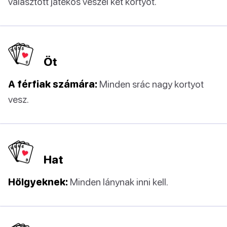
választott játékos veszél két kortyot.
Öt
A férfiak számára:
Minden srác nagy kortyot
vesz.
Hat
Hölgyeknek:
Minden lánynak inni kell.