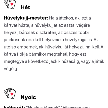
Hét
Hüvelykujj-mester:
Ha a játékos, aki ezt a
kártyát húzta, a hüvelykujját az asztal végére
helyezi, bárcsak diszkréten, az összes többi
játékosnak oda kell helyeznie a hüvelykujját is. Az
utolsó embernek, aki hüvelykujját helyezi, inni kell. A
kártya fiókja bármikor megteheti, hogy ezt
megtegye a következő jack kihúzásáig, vagy a játék
végéig.
Nyolc
Ivóbarát:
“Nyolc a társnak”. Válasszon egy