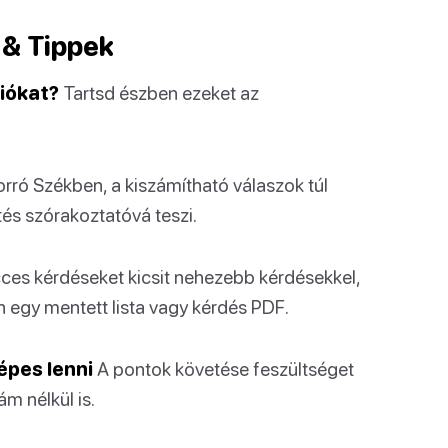
 & Tippek
iókat?
Tartsd észben ezeket az
orró Székben, a kiszámítható válaszok túl
tés szórakoztatóvá teszi.
cces kérdéseket kicsit nehezebb kérdésekkel,
 egy mentett lista vagy kérdés PDF.
épes lenni
A pontok követése feszültséget
m nélkül is.