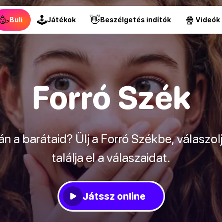
🥳
🕹
👋
🍿
Buli
Játékok
Beszélgetés indítók
Videók
Forró Szék
n a barátaid? Ülj a Forró Székbe, válaszolj
találja el a válaszaidat.
Játssz online