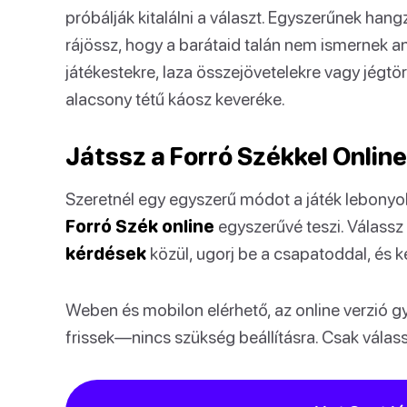
próbálják kitalálni a választ. Egyszerűnek han
rájössz, hogy a barátaid talán nem ismernek a
játékestekre, laza összejövetelekre vagy jégtör
alacsony tétű káosz keveréke.
Játssz a Forró Székkel Online
Szeretnél egy egyszerű módot a játék lebonyol
Forró Szék online
egyszerűvé teszi. Válassz
kérdések
közül, ugorj be a csapatoddal, és k
Weben és mobilon elérhető, az online verzió g
frissek—nincs szükség beállításra. Csak válassz