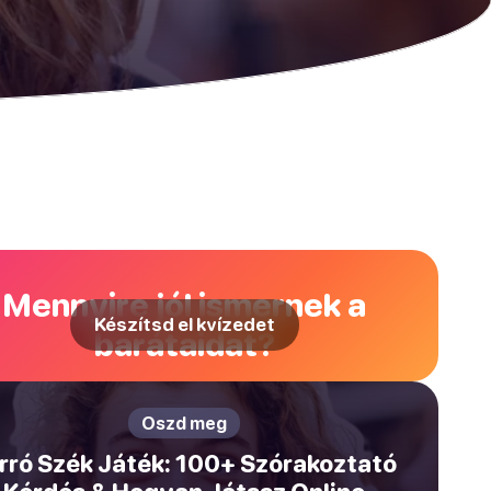
Mennyire jól ismernek a
Készítsd el kvízedet
barátaidat?
Oszd meg
rró Szék Játék: 100+ Szórakoztató