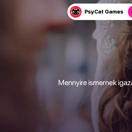
PsyCat Games
Mennyire ismernek igazá