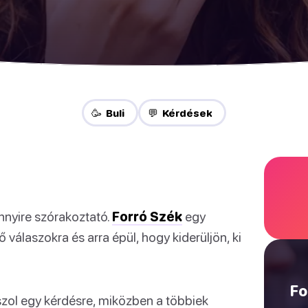
🥳 Buli
💬 Kérdések
nnyire szórakoztató.
Forró Szék
egy
 válaszokra és arra épül, hogy kiderüljön, ki
Fo
szol egy kérdésre, miközben a többiek