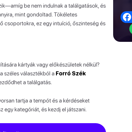
gzik—amíg be nem indulnak a találgatások, és
nnyira, mint gondoltad. Tökéletes
ő csoportokra, ez egy intuíció, őszinteség és
ítására kártyák vagy előkészületek nélkül?
 a széles választékból a
Forró Szék
ezdődhet a találgatás.
yorsan tartja a tempót és a kérdéseket
 egy kategóriát, és kezdj el játszani.