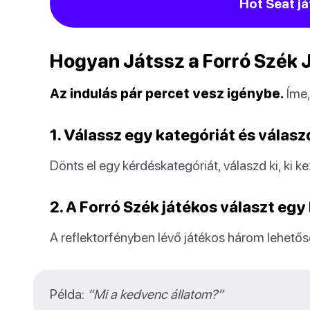
Hot Seat já
Hogyan Játssz a Forró Szék 
Az indulás pár percet vesz igénybe.
Íme,
1. Válassz egy kategóriát és válaszd
Dönts el egy kérdéskategóriát, válaszd ki, ki k
2. A Forró Szék játékos választ egy
A reflektorfényben lévő játékos három lehetős
Példa:
“Mi a kedvenc állatom?”