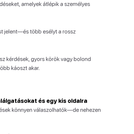
déseket, amelyek átlépik a személyes
t jelent—és több esélyt a rossz
z kérdések, gyors körök vagy bolond
több káoszt akar.
lálgatásokat és egy kis oldalra
dések könnyen válaszolhatók—de nehezen