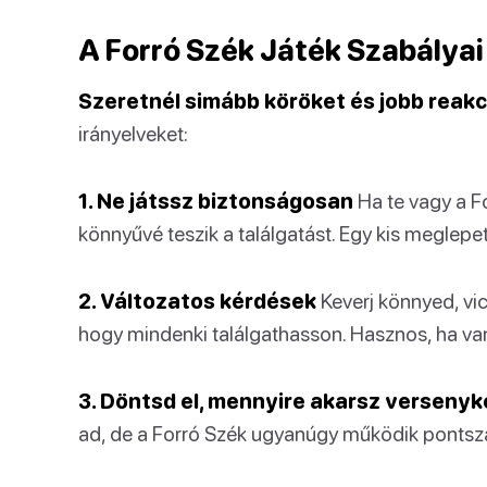
A Forró Szék Játék Szabályai
Szeretnél simább köröket és jobb reakc
irányelveket:
1. Ne játssz biztonságosan
Ha te vagy a F
könnyűvé teszik a találgatást. Egy kis meglepe
2. Változatos kérdések
Keverj könnyed, vi
hogy mindenki találgathasson. Hasznos, ha van
3. Döntsd el, mennyire akarsz versenyk
ad, de a Forró Szék ugyanúgy működik pontszá