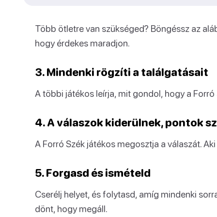
Több ötletre van szükséged? Böngéssz az alább
hogy érdekes maradjon.
3. Mindenki rögzíti a találgatásait
A többi játékos leírja, mit gondol, hogy a Forró
4. A válaszok kiderülnek, pontok 
A Forró Szék játékos megosztja a válaszát. Aki 
5. Forgasd és ismételd
Cserélj helyet, és folytasd, amíg mindenki s
dönt, hogy megáll.