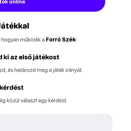
ték online
Játékkal
 hogyan működik a
Forró Szék
:
 ki az első játékost
ezd, és határozd meg a játék irányát.
 kérdést
ég közül választ egy kérdést.