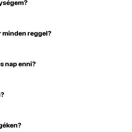
enységem?
r minden reggel?
es nap enni?
m?
égéken?