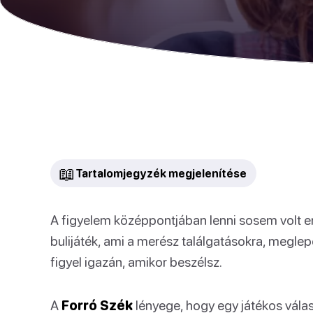
📖
Tartalomjegyzék megjelenítése
A figyelem középpontjában lenni sosem volt e
bulijáték, ami a merész találgatásokra, meglepő
figyel igazán, amikor beszélsz.
A
Forró Szék
lényege, hogy egy játékos vála