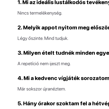
1. Mi az ideális lustálkodós tevék
Nincs termelékenység.
2. Melyik appot nyitom meg előszö
Légy őszinte. Mind tudjuk.
3. Milyen ételt tudnék minden egy
A repetíció nem ijeszt meg.
4. Mi a kedvenc vígjáték sorozato
Már sokszor újranéztem.
5. Hány órakor szoktam fel a hétv