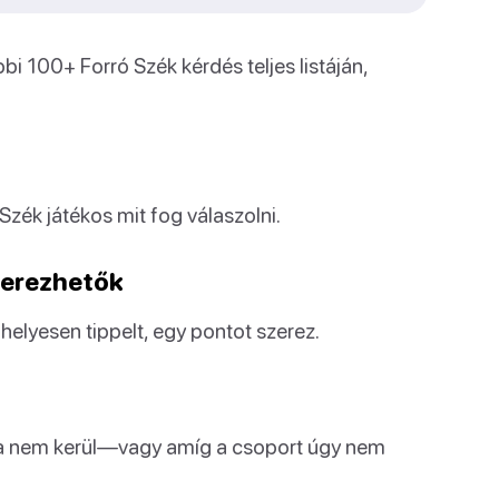
i 100+ Forró Szék kérdés teljes listáján,
 Szék játékos mit fog válaszolni.
szerezhetők
helyesen tippelt, egy pontot szerez.
orra nem kerül—vagy amíg a csoport úgy nem