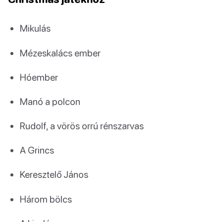
Mikulás
Mézeskalács ember
Hóember
Manó a polcon
Rudolf, a vörös orrú rénszarvas
A Grincs
Keresztelő János
Három bölcs