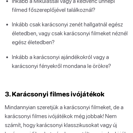
Inkább a Mikulással vagy a kedvenc ünnepi
filmed főszereplőjével találkoznál?
Inkább csak karácsonyi zenét hallgatnál egész
életedben, vagy csak karácsonyi filmeket néznél
egész életedben?
Inkább a karácsonyi ajándékokról vagy a
karácsonyi fényekről mondana le örökre?
3. Karácsonyi filmes ivójátékok
Mindannyian szeretjük a karácsonyi filmeket, de a
karácsonyi filmes ivójátékok még jobbak! Nem
számít, hogy karácsonyi klasszikusokat vagy új