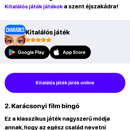
Kitalálós játék játékok
a szent éjszakádra!
Kitalálós játék
Google Play
App Store
Kitalálós játék játék online
2. Karácsonyi film bingó
Ez a klasszikus játék nagyszerű módja
annak, hogy az egész család nevetni