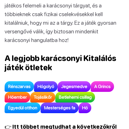
játékos felemeli a karácsonyi tárgyat, és a
többieknek csak fizikai cselekvésekkel kell
kitalálniuk, hogy mi az a tárgy. Ez a játék gyorsan
versengővé válik, így biztosan mindenkit
karácsonyi hangulatba hoz!
A legjobb karácsonyi Kitalálós
játék ötletek
Rénszarvas
Hógolyó
Jegesmedve
A Grincs
Hóember
Tojáslikőr
Betlehemi csillag
Egyedül otthon
Mesterséges fa
Hó
👉 Itt többet megtudhat a következőkről