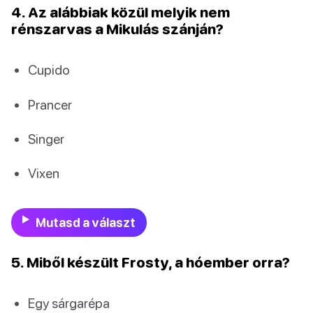
4. Az alábbiak közül melyik nem
rénszarvas a Mikulás szánján?
Cupido
Prancer
Singer
Vixen
Mutasd a választ
5. Miből készült Frosty, a hóember orra?
Egy sárgarépa