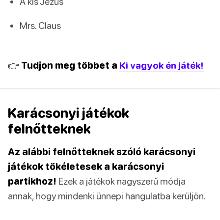
A kis Jézus
Mrs. Claus
👉 Tudjon meg többet a
Ki vagyok én játék!
Karácsonyi játékok
felnőtteknek
Az alábbi felnőtteknek szóló karácsonyi
játékok tökéletesek a karácsonyi
partikhoz!
Ezek a játékok nagyszerű módja
annak, hogy mindenki ünnepi hangulatba kerüljön.