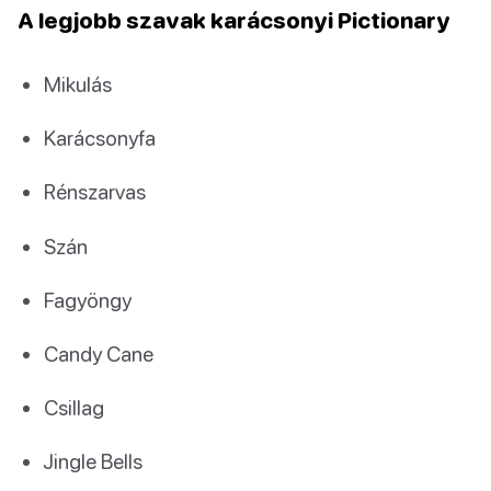
A legjobb szavak karácsonyi Pictionary
Mikulás
Karácsonyfa
Rénszarvas
Szán
Fagyöngy
Candy Cane
Csillag
Jingle Bells