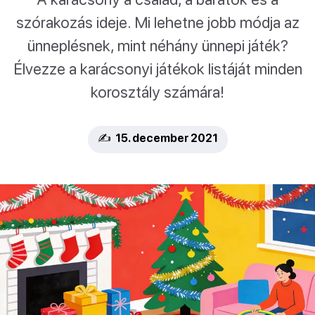
szórakozás ideje. Mi lehetne jobb módja az
ünneplésnek, mint néhány ünnepi játék?
Élvezze a karácsonyi játékok listáját minden
korosztály számára!
✍️ 15. december 2021