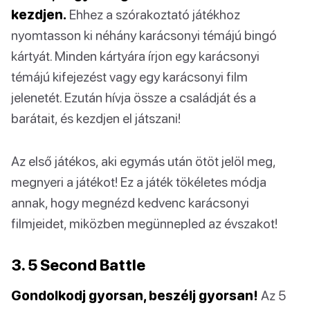
kezdjen.
Ehhez a szórakoztató játékhoz
nyomtasson ki néhány karácsonyi témájú bingó
kártyát. Minden kártyára írjon egy karácsonyi
témájú kifejezést vagy egy karácsonyi film
jelenetét. Ezután hívja össze a családját és a
barátait, és kezdjen el játszani!
Az első játékos, aki egymás után ötöt jelöl meg,
megnyeri a játékot! Ez a játék tökéletes módja
annak, hogy megnézd kedvenc karácsonyi
filmjeidet, miközben megünnepled az évszakot!
3. 5 Second Battle
Gondolkodj gyorsan, beszélj gyorsan!
Az 5