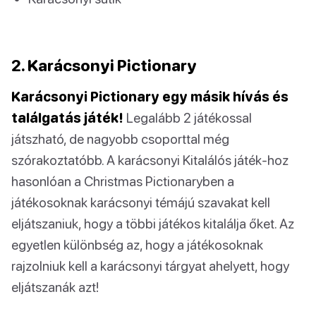
2. Karácsonyi Pictionary
Karácsonyi Pictionary egy másik hívás és
találgatás játék!
Legalább 2 játékossal
játszható, de nagyobb csoporttal még
szórakoztatóbb. A karácsonyi Kitalálós játék-hoz
hasonlóan a Christmas Pictionaryben a
játékosoknak karácsonyi témájú szavakat kell
eljátszaniuk, hogy a többi játékos kitalálja őket. Az
egyetlen különbség az, hogy a játékosoknak
rajzolniuk kell a karácsonyi tárgyat ahelyett, hogy
eljátszanák azt!