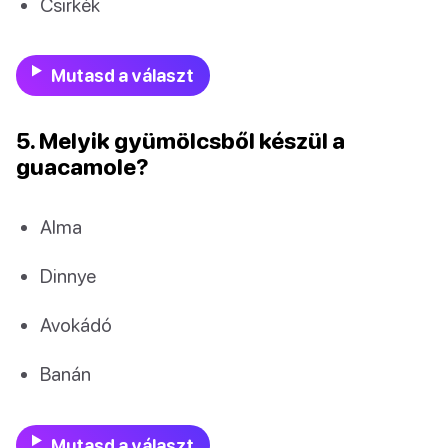
Csirkék
Mutasd a választ
5. Melyik gyümölcsből készül a
guacamole?
Alma
Dinnye
Avokádó
Banán
Mutasd a választ