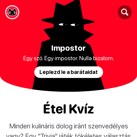
Impostor
Egy szó. Egy impostor. Nulla bizalom.
Leplezd le a barátaidat
Étel Kvíz
Minden kulináris dolog iránt szenvedélyes
vagy? Egy "Trivia" játék tökéletes választás