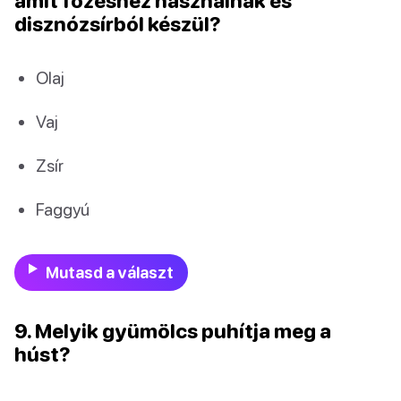
amit főzéshez használnak és
disznózsírból készül?
Olaj
Vaj
Zsír
Faggyú
Mutasd a választ
9. Melyik gyümölcs puhítja meg a
húst?