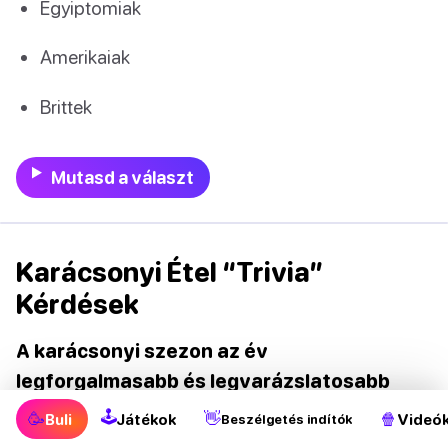
Egyiptomiak
Amerikaiak
Brittek
Mutasd a választ
Karácsonyi Étel “Trivia”
Kérdések
A karácsonyi szezon az év
legforgalmasabb és legvarázslatosabb
időszaka.
Merülj el a ünnepi hangulatban ezekkel
🕹
🥳
👋
🍿
Buli
Játékok
Videó
Beszélgetés indítók
a karácsonyi étellel kapcsolatos “kvíz” kérdésekkel,