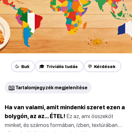
🥳 Buli
🎓 Triviális tudás
💬 Kérdések
📖
Tartalomjegyzék megjelenítése
Ha van valami, amit mindenki szeret ezen a
bolygón, az az… ÉTEL!
Ez az, ami összeköt
minket, és számos formában, ízben, textúrában…