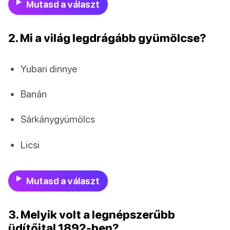
Mutasd a választ
2. Mi a világ legdrágább gyümölcse?
Yubari dinnye
Banán
Sárkánygyümölcs
Licsi
Mutasd a választ
3. Melyik volt a legnépszerűbb
üdítőital 1892-ben?