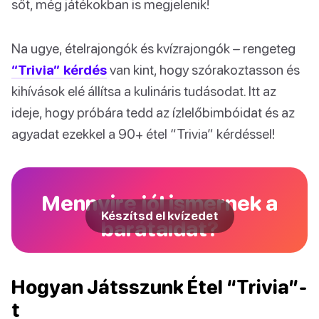
sőt, még játékokban is megjelenik!
Na ugye, ételrajongók és kvízrajongók – rengeteg
“Trivia” kérdés
van kint, hogy szórakoztasson és
kihívások elé állítsa a kulináris tudásodat. Itt az
ideje, hogy próbára tedd az ízlelőbimbóidat és az
agyadat ezekkel a 90+ étel “Trivia” kérdéssel!
Mennyire jól ismernek a
Készítsd el kvízedet
barátaidat?
Hogyan Játsszunk Étel “Trivia”-
t