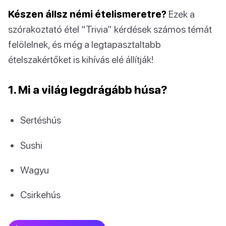
Készen állsz némi ételismeretre?
Ezek a
szórakoztató étel “Trivia” kérdések számos témát
felölelnek, és még a legtapasztaltabb
ételszakértőket is kihívás elé állítják!
1. Mi a világ legdrágább húsa?
Sertéshús
Sushi
Wagyu
Csirkehús