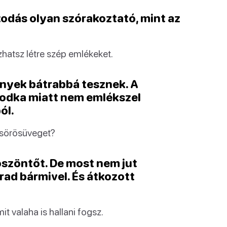
kodás olyan szórakoztató, mint az
zhatsz létre szép emlékeket.
nnyek bátrabbá tesznek. A
 vodka miatt nem emlékszel
ól.
 sörösüveget?
szöntőt. De most nem jut
rad bármivel. És átkozott
it valaha is hallani fogsz.