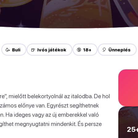
🥳 Buli
🍺 Ivós játékok
🔞 18+
🎈 Ünneplés
, mielőtt belekortyolnál az italodba. De hol
zámos előnye van. Egyrészt segíthetnek
en. Ha ideges vagy az új emberekkel való
gíthet megnyugtatni mindenkit. És persze
25+