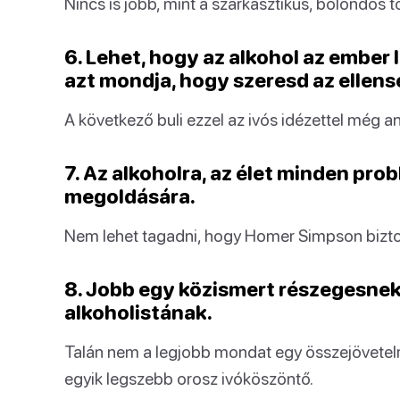
Nincs is jobb, mint a szarkasztikus, bolondos 
6. Lehet, hogy az alkohol az ember 
azt mondja, hogy szeresd az ellen
A következő buli ezzel az ivós idézettel még a
7. Az alkoholra, az élet minden pr
megoldására.
Nem lehet tagadni, hogy Homer Simpson bizto
8. Jobb egy közismert részegesnek 
alkoholistának.
Talán nem a legjobb mondat egy összejövetelr
egyik legszebb orosz ivóköszöntő.