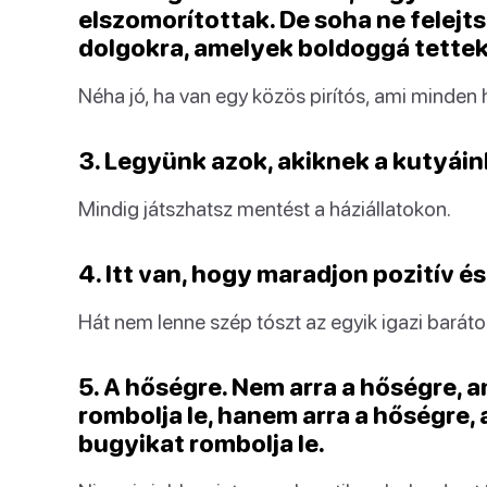
elszomorítottak. De soha ne felejt
dolgokra, amelyek boldoggá tettek
Néha jó, ha van egy közös pirítós, ami minden
3. Legyünk azok, akiknek a kutyái
Mindig játszhatsz mentést a háziállatokon.
4. Itt van, hogy maradjon pozitív és
Hát nem lenne szép tószt az egyik igazi barát
5. A hőségre. Nem arra a hőségre, a
rombolja le, hanem arra a hőségre, 
bugyikat rombolja le.