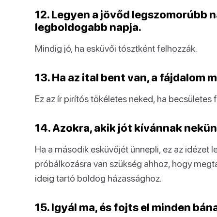
12. Legyen a jövőd legszomorúbb n
legboldogabb napja.
Mindig jó, ha esküvői tósztként felhozzák.
13. Ha az ital bent van, a fájdalom
Ez az ír pirítós tökéletes neked, ha becsületes 
14. Azokra, akik jót kívánnak nekü
Ha a második esküvőjét ünnepli, ez az idézet l
próbálkozásra van szükség ahhoz, hogy megta
ideig tartó boldog házassághoz.
15. Igyál ma, és fojts el minden bá