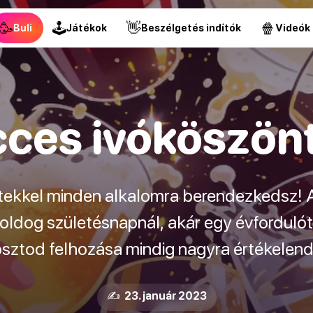
🥳
🕹
👋
🍿
Buli
Játékok
Beszélgetés indítók
Videók
cces ivóköszön
etekkel minden alkalomra berendezkedsz! A
oldog születésnapnál, akár egy évforduló
ósztod felhozása mindig nagyra értékelend
✍️ 23. január 2023