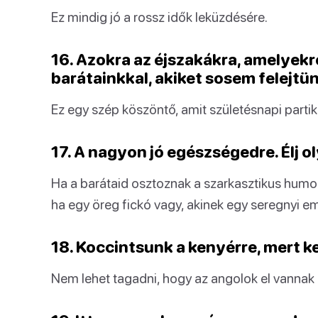
Ez mindig jó a rossz idők leküzdésére.
16. Azokra az éjszakákra, amelyek
barátainkkal, akiket sosem felejtün
Ez egy szép köszöntő, amit születésnapi partiko
17. A nagyon jó egészségedre. Élj o
Ha a barátaid osztoznak a szarkasztikus humor
ha egy öreg fickó vagy, akinek egy seregnyi e
18. Koccintsunk a kenyérre, mert ke
Nem lehet tagadni, hogy az angolok el vannak sz