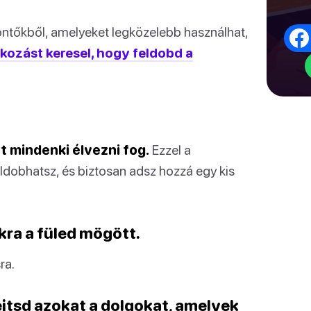
ntőkből, amelyeket legközelebb használhat,
akozást keresel, hogy feldobd a
t mindenki élvezni fog.
Ezzel a
ldobhatsz, és biztosan adsz hozzá egy kis
kra a füled mögött.
ra.
lejtsd azokat a dolgokat, amelyek