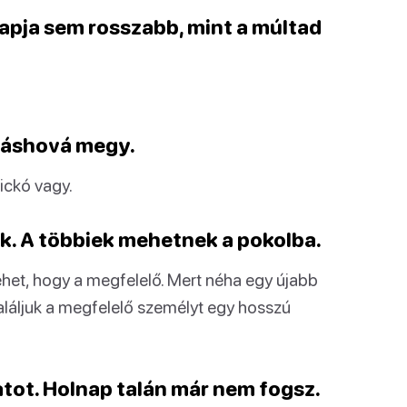
apja sem rosszabb, mint a múltad
 máshová megy.
fickó vagy.
nk. A többiek mehetnek a pokolba.
ehet, hogy a megfelelő. Mert néha egy újabb
láljuk a megfelelő személyt egy hosszú
natot. Holnap talán már nem fogsz.