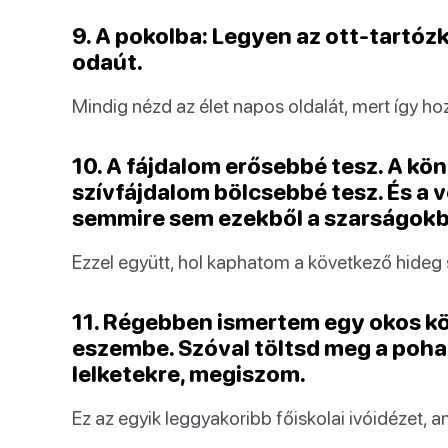
9. A pokolba: Legyen az ott-tartóz
odaút.
Mindig nézd az élet napos oldalát, mert így ho
10. A fájdalom erősebbé tesz. A kö
szívfájdalom bölcsebbé tesz. És a
semmire sem ezekből a szarságokb
Ezzel együtt, hol kaphatom a következő hideg
11. Régebben ismertem egy okos kö
eszembe. Szóval töltsd meg a poha
lelketekre, megiszom.
Ez az egyik leggyakoribb főiskolai ivóidézet, am