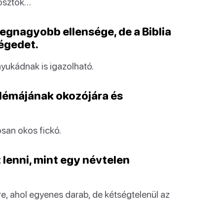
tósztok…
legnagyobb ellensége, de a Biblia
ségedet.
nyukádnak is igazolható.
oblémájának okozójára és
san okos fickó.
lenni, mint egy névtelen
e, ahol egyenes darab, de kétségtelenül az