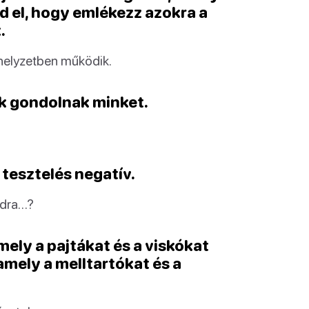
sd el, hogy emlékezz azokra a
.
 helyzetben működik.
nk gondolnak minket.
 tesztelés negatív.
odra…?
mely a pajtákat és a viskókat
amely a melltartókat és a