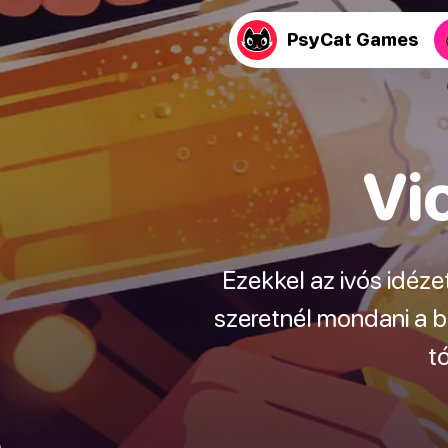
PsyCat Games
Vi
Ezekkel az ivós idéz
szeretnél mondani a b
t