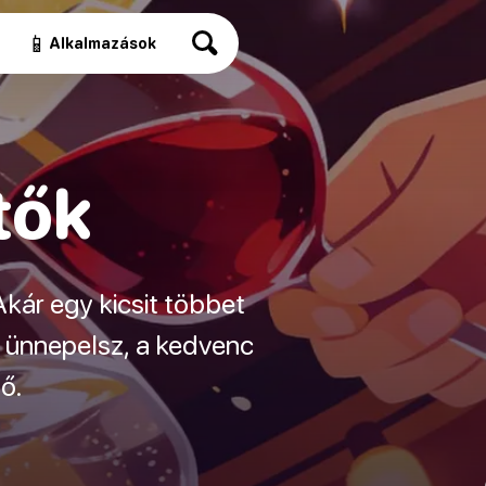
📱
Alkalmazások
tők
kár egy kicsit többet
t ünnepelsz, a kedvenc
ő.