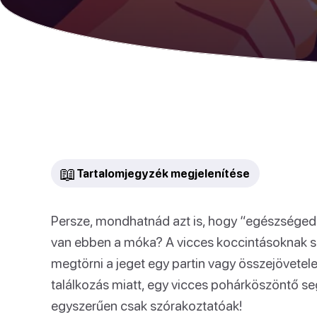
📖
Tartalomjegyzék megjelenítése
Persze, mondhatnád azt is, hogy “egészségedre”
van ebben a móka? A vicces koccintásoknak s
megtörni a jeget egy partin vagy összejövetel
találkozás miatt, egy vicces pohárköszöntő se
egyszerűen csak szórakoztatóak!