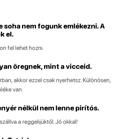
re soha nem fogunk emlékezni. A
k el.
n fel lehet hozni.
lyan öregnek, mint a vicceid.
ban, akkor ezzel csak nyerhetsz. Különösen,
mléke van.
nyér nélkül nem lenne pirítós.
állva a reggelijüktől. Jó okkal!