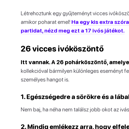
Létrehoztunk egy gyűjteményt vicces ivóköszö
amikor poharat emel!
Ha egy kis extra szór
partidat, nézd meg ezt a 17 ivós játékot.
26 vicces ivóköszöntő
Itt vannak. A 26 pohárköszöntő, amelye
kollekcióval bármilyen különleges eseményt fe
személyes hangot is.
1. Egészségedre a sörökre és a lába
Nem baj, ha néha nem találsz jobb okot az ivás
2. Mindig emlékezz arra, hogy elfe