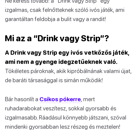
Ne keress tovább: a “Drink vagy Strip” egy
izgalmas, csak felnőtteknek szóló ivós játék, ami
garantáltan feldobja a bulit vagy a randit!
Mi az a “Drink vagy Strip”?
A Drink vagy Strip egy ivós vetkőzős játék,
ami nem a gyenge idegzetűeknek való.
Tökéletes pároknak, akik kipróbálnának valami újat,
de baráti társasággal is simán működik!
Bár hasonlít a
Csíkos pókerre
, mert
ruhadarabokat veszítesz, sokkal gyorsabb és
izgalmasabb. Ráadásul könnyebb játszani, szóval
mindenki gyorsabban lesz részeg és meztelen!