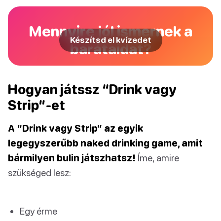
Mennyire jól ismernek a
Készítsd el kvízedet
barátaidat?
Hogyan játssz “Drink vagy
Strip”-et
A “Drink vagy Strip” az egyik
legegyszerűbb naked drinking game, amit
bármilyen bulin játszhatsz!
Íme, amire
szükséged lesz:
Egy érme