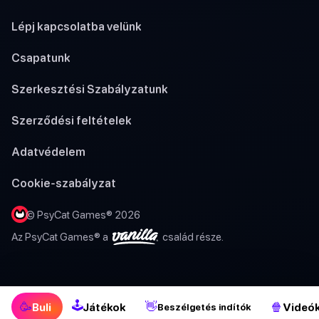
Lépj kapcsolatba velünk
Csapatunk
Szerkesztési Szabályzatunk
Szerződési feltételek
Adatvédelem
Cookie-szabályzat
© PsyCat Games® 2026
Az PsyCat Games® a
család része.
🕹
🥳
👋
🍿
Buli
Játékok
Videó
Beszélgetés indítók