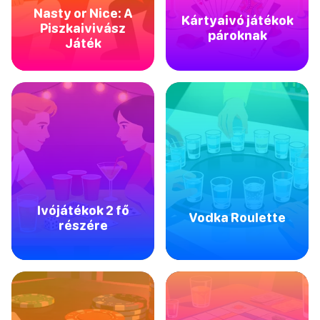
Nasty or Nice: A
Kártyaivó játékok
Piszkaivivász
pároknak
Játék
Ivójátékok 2 fő
Vodka Roulette
részére