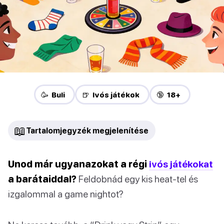
🥳 Buli
🍺 Ivós játékok
🔞 18+
📖
Tartalomjegyzék megjelenítése
Unod már ugyanazokat a régi
ivós játékokat
a barátaiddal?
Feldobnád egy kis heat-tel és
izgalommal a game nightot?