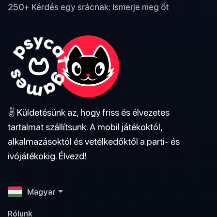
250+ Kérdés egy srácnak: Ismerje meg őt
✌️ Küldetésünk az, hogy friss és élvezetes
tartalmat szállítsunk. A mobil játékoktól,
alkalmazásoktól és vetélkedőktől a parti- és
ivójátékokig. Élvezd!
Magyar
Rólunk