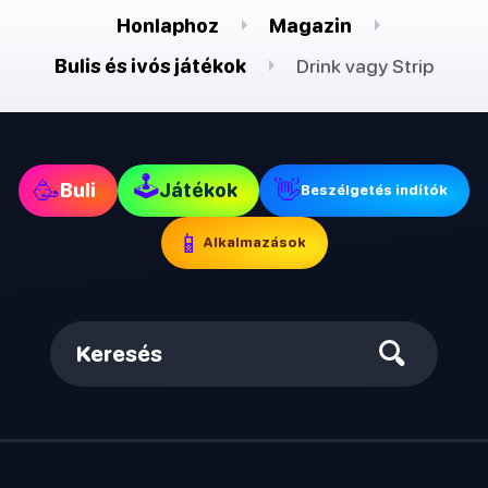
Honlaphoz
Magazin
Bulis és ivós játékok
Drink vagy Strip
🕹
🥳
👋
Buli
Játékok
Beszélgetés indítók
📱
Alkalmazások
Keresés