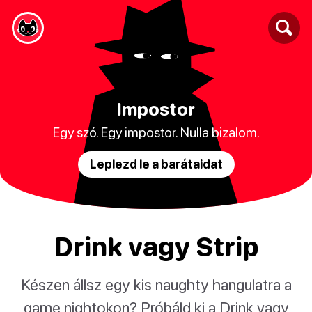
Impostor
Egy szó. Egy impostor. Nulla bizalom.
Leplezd le a barátaidat
Drink vagy Strip
Készen állsz egy kis naughty hangulatra a
game nightokon? Próbáld ki a Drink vagy