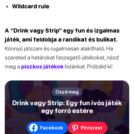
Wildcard rule
A “Drink vagy Strip” egy fun és izgalmas
játék, ami feldobja a randikat és bulikat.
Könnyű játszani és rugalmasan alakítható. Ha
szereted a határokat feszegető játékokat, nézd
meg a
piszkos játékok
listánkat. Próbáld ki!
Oszd meg
Drink vagy Strip: Egy fun ivós játék
egy forró estére
Facebook
Pinterest