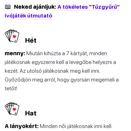
📖
Neked ajánljuk:
A tökéletes "Tűzgyűrű"
ivójáték útmutató
Hét
menny:
Miután kihúzta a 7 kártyát, minden
játékosnak egyszerre kell a levegőbe helyezni a
kezét. Az utolsó játékosnak meg kell inni.
Győződjön meg arról, hogy gyorsan megemeli a
tetőt!
Hat
A lányokért:
Minden női játékosnak inni kell.