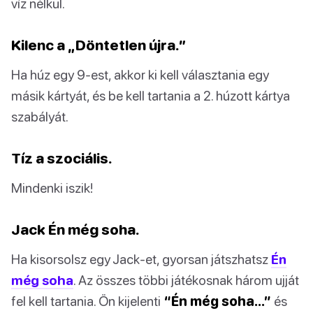
víz nélkül.
Kilenc a „Döntetlen újra.”
Ha húz egy 9-est, akkor ki kell választania egy
másik kártyát, és be kell tartania a 2. húzott kártya
szabályát.
Tíz a szociális.
Mindenki iszik!
Jack Én még soha.
Ha kisorsolsz egy Jack-et, gyorsan játszhatsz
Én
még soha
. Az összes többi játékosnak három ujját
fel kell tartania. Ön kijelenti
“Én még soha…”
és