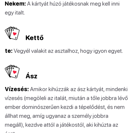
Nekem:
A kártyát húzó játékosnak meg kell inni
egy italt.
Kettő
te:
Vegyél valakit az asztalhoz, hogy igyon egyet.
Ász
Vízesés:
Amikor kihúzzák az ász kártyát, mindenki
vízesés (megöleli az italát, miután a tőle jobbra lévő
ember dominószerűen kezdi a tépelődést, és nem
állhat meg, amíg ugyanaz a személy jobbra
megáll), kezdve attól a játékostól, aki kihúzta az