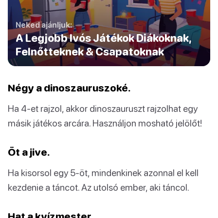
Neked ajánljuk:
A Legjobb Ivós Játékok Diákoknak,
Felnőtteknek & Csapatoknak
Négy a dinoszauruszoké.
Ha 4-et rajzol, akkor dinoszauruszt rajzolhat egy
másik játékos arcára. Használjon mosható jelölőt!
Öt a jive.
Ha kisorsol egy 5-öt, mindenkinek azonnal el kell
kezdenie a táncot. Az utolsó ember, aki táncol.
Hat a kvízmester.