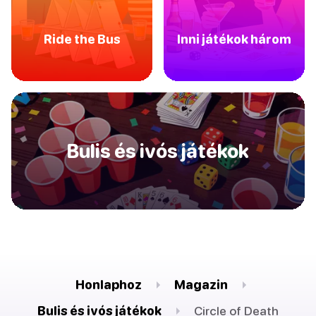
Ride the Bus
Inni játékok három
Bulis és ivós játékok
Honlaphoz
Magazin
Bulis és ivós játékok
Circle of Death