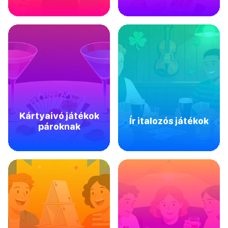
Kártyaivó játékok
Ír italozós játékok
pároknak