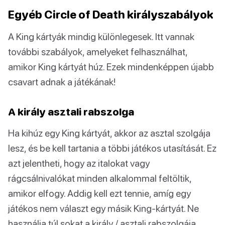
Egyéb Circle of Death királyszabályok
A King kártyák mindig különlegesek. Itt vannak
további szabályok, amelyeket felhasználhat,
amikor King kártyát húz. Ezek mindenképpen újabb
csavart adnak a játékának!
A király asztali rabszolga
Ha kihúz egy King kártyát, akkor az asztal szolgája
lesz, és be kell tartania a többi játékos utasítását. Ez
azt jelentheti, hogy az italokat vagy
rágcsálnivalókat minden alkalommal feltöltik,
amikor elfogy. Addig kell ezt tennie, amíg egy
játékos nem választ egy másik King-kártyát. Ne
használja túl sokat a király / asztali rabszolgája