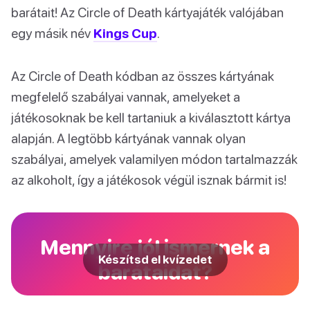
barátait! Az Circle of Death kártyajáték valójában
egy másik név
Kings Cup
.
Az Circle of Death kódban az összes kártyának
megfelelő szabályai vannak, amelyeket a
játékosoknak be kell tartaniuk a kiválasztott kártya
alapján. A legtöbb kártyának vannak olyan
szabályai, amelyek valamilyen módon tartalmazzák
az alkoholt, így a játékosok végül isznak bármit is!
Mennyire jól ismernek a
Készítsd el kvízedet
barátaidat?