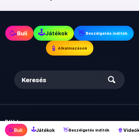
🕹
🥳
👋
Buli
Játékok
Beszélgetés indítók
📱
Alkalmazások
Keresés
BULI
🕹
🥳
👋
🍿
Buli
Játékok
Videó
Beszélgetés indítók
Felelsz vagy mersz