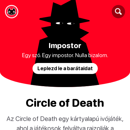
Impostor
Egy szó. Egy impostor. Nulla bizalom.
Leplezd le a barátaidat
Circle of Death
Az Circle of Death egy kártyalapú ivójáték,
ahol a játékosok felváltva rajzolják a