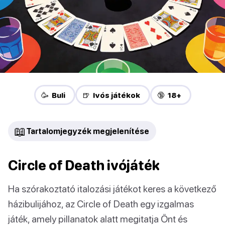
🥳 Buli
🍺 Ivós játékok
🔞 18+
📖
Tartalomjegyzék megjelenítése
Circle of Death ivójáték
Ha szórakoztató italozási játékot keres a következő
házibulijához, az Circle of Death egy izgalmas
játék, amely pillanatok alatt megitatja Önt és