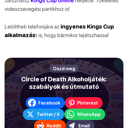
Játszhatsz
Kings Cup online
helyette. Tökéletes
videocsevegési partikhoz is!
Letöltheti telefonjára az
ingyenes Kings Cup
alkalmazás
t is, hogy bármikor lejátszhassa!
Oszd meg
Circle of Death Alkoholjáték:
szabályok és útmutató
Facebook
Pinterest
Twitter / X
WhatsApp
Reddit
Email