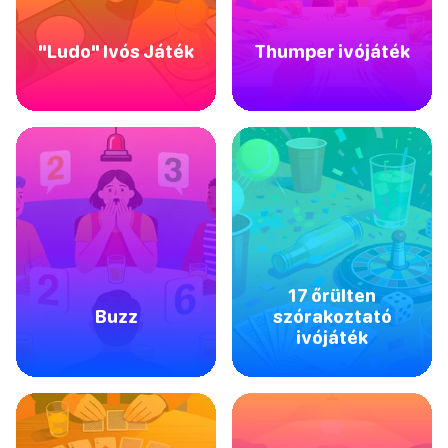
"Ludo" Ivós Játék
Thumper ivójáték
17 őrülten
Buzz
szórakoztató
ivójáték