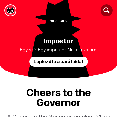
Impostor
Egy szó. Egy impostor. Nulla bizalom.
Leplezd le a barátaidat
Cheers to the
Governor
A Cheers to the Governor, amelyet 21-es