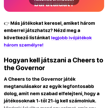
barátaidat?
👉 Más játékokat keresel, amiket három
emberrel játszhatsz? Nézd meg a
következő listánkat
legjobb ivójátékok
három személyre!
Hogyan kell játszani a Cheers to
the Governor
A Cheers to the Governor játék
megtanulásakor az egyik legfontosabb
dolog, amit nem szabad elfelejteni, hogy a
játékosoknak 1-től 21-ig kell számolniuk.
Mindenki felváltva mond egy számot, amíg egy