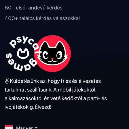
80+ első randevú kérdés
400+ találós kérdés válaszokkal
✌️ Küldetésünk az, hogy friss és élvezetes
tartalmat szállítsunk. A mobil játékoktól,
alkalmazásoktól és vetélkedőktől a parti- és
ivójátékokig. Élvezd!
Magyar