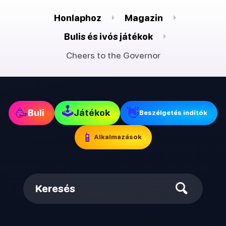
Honlaphoz
Magazin
Bulis és ivós játékok
Cheers to the Governor
🕹
🥳
👋
Buli
Játékok
Beszélgetés indítók
📱
Alkalmazások
Keresés