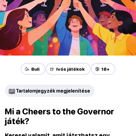
🥳 Buli
🍺 Ivós játékok
🔞 18+
📖
Tartalomjegyzék megjelenítése
Mi a Cheers to the Governor
játék?
Keresel valamit, amit játszhatsz egy