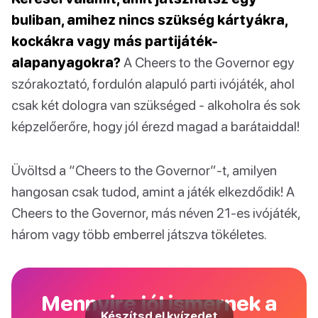
buliban, amihez nincs szükség kártyákra,
kockákra vagy más partijáték-
alapanyagokra?
A Cheers to the Governor egy
szórakoztató, fordulón alapuló parti ivójáték, ahol
csak két dologra van szükséged - alkoholra és sok
képzelőerőre, hogy jól érezd magad a barátaiddal!
Üvöltsd a “Cheers to the Governor”-t, amilyen
hangosan csak tudod, amint a játék elkezdődik! A
Cheers to the Governor, más néven 21-es ivójáték,
három vagy több emberrel játszva tökéletes.
Mennyire jól ismernek a
Készítsd el kvízedet