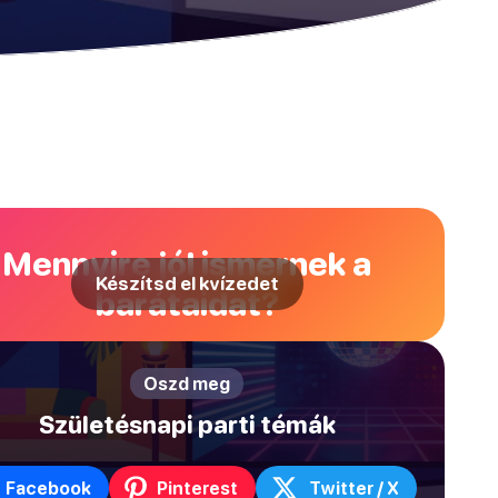
Mennyire jól ismernek a
Készítsd el kvízedet
barátaidat?
Oszd meg
Születésnapi parti témák
Facebook
Pinterest
Twitter / X