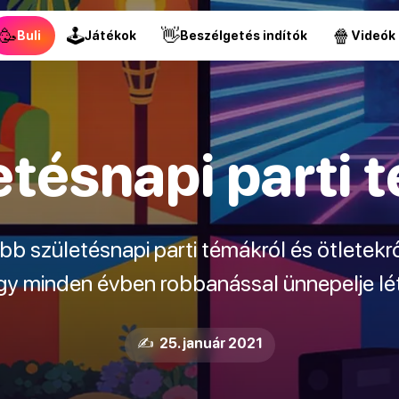
🥳
🕹
👋
🍿
Buli
Játékok
Beszélgetés indítók
Videók
etésnapi parti 
jobb születésnapi parti témákról és ötletekr
y minden évben robbanással ünnepelje lé
✍️ 25. január 2021