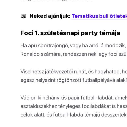
📖
Neked ajánljuk:
Tematikus buli ötlete
Foci 1. születésnapi party témája
Ha apu sportrajongó, vagy ha arról álmodozik, 
Ronaldo számára, rendezzen neki egy foci szül
Viselhetsz játékvezetői ruhát, és hagyhatod, h
egész helyszínt rögtönzött futballpályává alakí
Vágjon ki néhány kis papír futball-labdát, ame
asztaldíszekhez tényleges focilabdákat is has
célok alatt, és futball-labda témájú desszertek