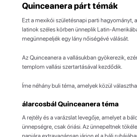
Quinceanera párt témák
Ezt a mexikói születésnapi parti hagyományt, a
latinok széles körben ünneplik Latin-Amerikába
megünnepeljék egy lány nőiségévé válását.
Az Quinceanera a vallásukban gyökerezik, ezér
templom vallási szertartásával kezdődik.
Íme néhány buli téma, amelyek közül választha
álarcosbál Quinceanera téma
A rejtély és a varázslat levegője, amelyet a bá
ünnepségre, csak óriási. Az ünnepeltnek tökél
napjára extravagánsan járjon el a báli ruhájáb