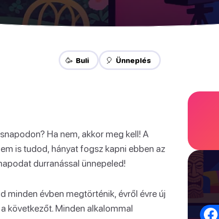
🥳 Buli
🎈 Ünneplés
tésnapodon? Ha nem, akkor meg kell! A
nem is tudod, hányat fogsz kapni ebben az
snapodat durranással ünnepeled!
d minden évben megtörténik, évről évre új
d a következőt. Minden alkalommal