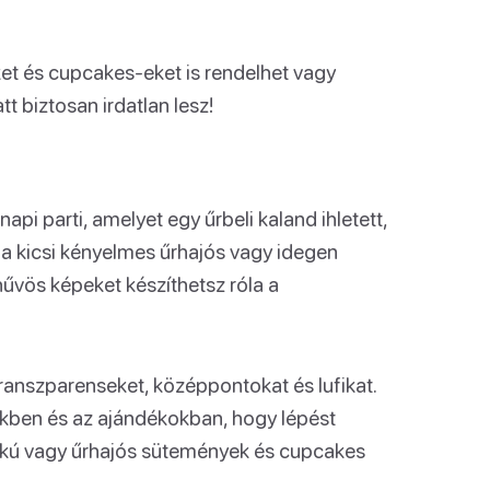
t és cupcakes-eket is rendelhet vagy
att biztosan irdatlan lesz!
api parti, amelyet egy űrbeli kaland ihletett,
 a kicsi kényelmes űrhajós vagy idegen
hűvös képeket készíthetsz róla a
transzparenseket, középpontokat és lufikat.
ekben és az ajándékokban, hogy lépést
lakú vagy űrhajós sütemények és cupcakes