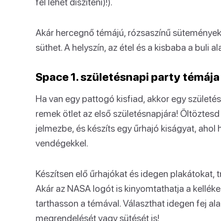
fel lehet díszíteni)!).
Akár hercegnő témájú, rózsaszínű süteményeke
süthet. A helyszín, az étel és a kisbaba a buli al
Space 1. születésnapi party témája
Ha van egy pattogó kisfiad, akkor egy születésn
remek ötlet az első születésnapjára! Öltöztesd
jelmezbe, és készíts egy űrhajó kiságyat, ahol 
vendégekkel.
Készítsen elő űrhajókat és idegen plakátokat, 
Akár az NASA logót is kinyomtathatja a kellék
tarthasson a témával. Választhat idegen fej a
megrendelését vagy sütését is!