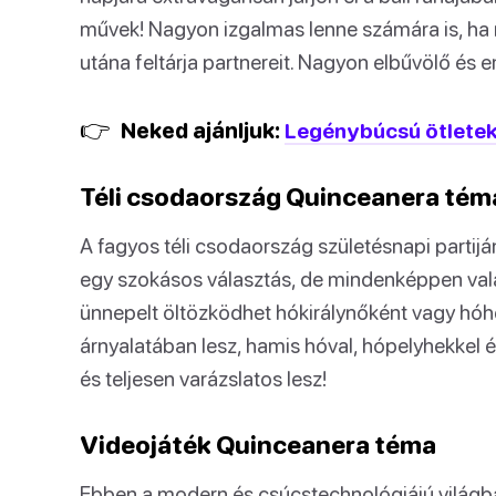
művek! Nagyon izgalmas lenne számára is, ha
utána feltárja partnereit. Nagyon elbűvölő és 
👉
Neked ajánljuk:
Legénybúcsú ötletek:
Téli csodaország Quinceanera tém
A fagyos téli csodaország születésnapi parti
egy szokásos választás, de mindenképpen val
ünnepelt öltözködhet hókirálynőként vagy hóh
árnyalatában lesz, hamis hóval, hópelyhekkel és 
és teljesen varázslatos lesz!
Videojáték Quinceanera téma
Ebben a modern és csúcstechnológiájú világba