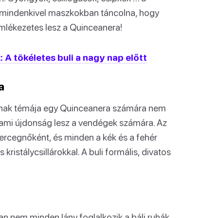
 mindenkivel maszkokban táncolna, hogy
emlékezetes lesz a Quinceanera!
 A tökéletes buli a nagy nap előtt
a
jának témája egy Quinceanera számára nem
ami újdonság lesz a vendégek számára. Az
ercegnőként, és minden a kék és a fehér
kristálycsillárokkal. A buli formális, divatos
n nem minden lány foglalkozik a báli ruhák