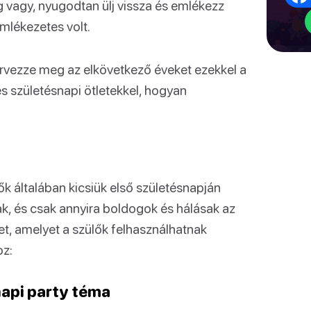
g vagy, nyugodtan ülj vissza és emlékezz
mlékezetes volt.
rvezze meg az elkövetkező éveket ezekkel a
s születésnapi ötletekkel, hogyan
ők általában kicsiük első születésnapján
ak, és csak annyira boldogok és hálásak az
et, amelyet a szülők felhasználhatnak
oz:
napi party téma