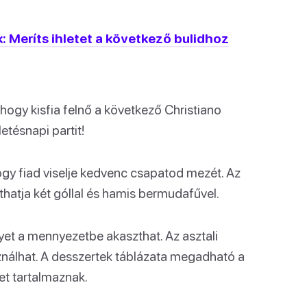
k: Meríts ihletet a következő bulidhoz
hogy kisfia felnő a következő Christiano
etésnapi partit!
ogy fiad viselje kedvenc csapatod mezét. Az
thatja két góllal és hamis bermudafűvel.
lyet a mennyezetbe akaszthat. Az asztali
ználhat. A desszertek táblázata megadható a
et tartalmaznak.