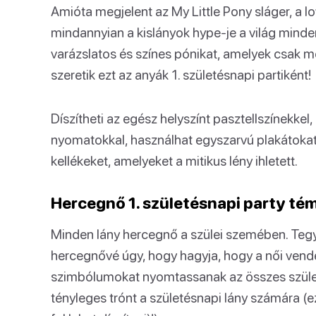
Amióta megjelent az My Little Pony sláger, a 
mindannyian a kislányok hype-je a világ minden
varázslatos és színes pónikat, amelyek csak 
szeretik ezt az anyák 1. születésnapi partiként!
Díszítheti az egész helyszínt pasztellszínekke
nyomatokkal, használhat egyszarvú plakátokat
kellékeket, amelyeket a mitikus lény ihletett.
Hercegnő 1. születésnapi party té
Minden lány hercegnő a szülei szemében. Tegy
hercegnővé úgy, hogy hagyja, hogy a női vendé
szimbólumokat nyomtassanak az összes születé
tényleges trónt a születésnapi lány számára (