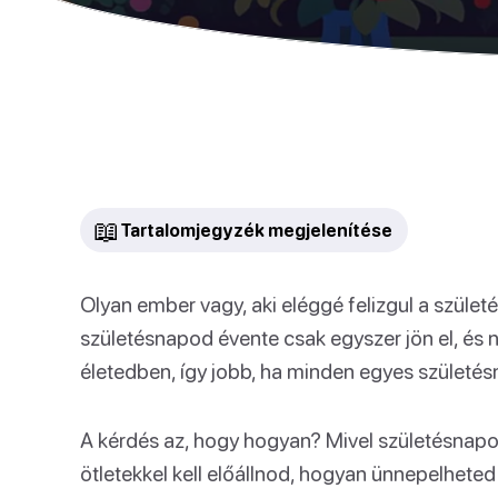
📖
Tartalomjegyzék megjelenítése
Olyan ember vagy, aki eléggé felizgul a szüle
születésnapod évente csak egyszer jön el, és 
életedben, így jobb, ha minden egyes születé
A kérdés az, hogy hogyan? Mivel születésnapo
ötletekkel kell előállnod, hogyan ünnepelhete