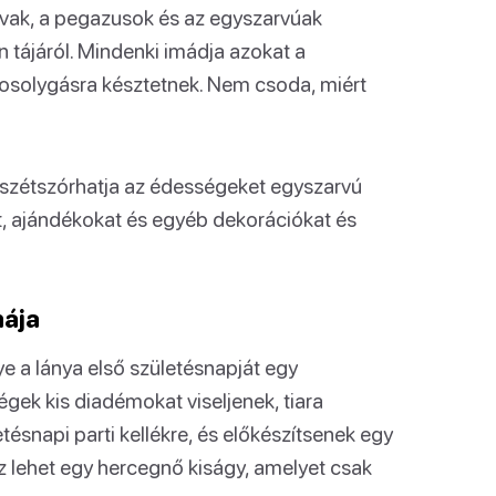
lovak, a pegazusok és az egyszarvúak
 tájáról. Mindenki imádja azokat a
mosolygásra késztetnek. Nem csoda, miért
l, szétszórhatja az édességeket egyszarvú
, ajándékokat és egyéb dekorációkat és
mája
e a lánya első születésnapját egy
gek kis diadémokat viseljenek, tiara
snapi parti kellékre, és előkészítsenek egy
ez lehet egy hercegnő kiságy, amelyet csak