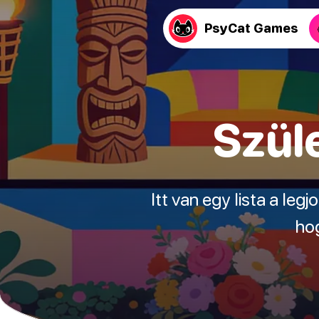
PsyCat Games
Szül
Itt van egy lista a leg
hog