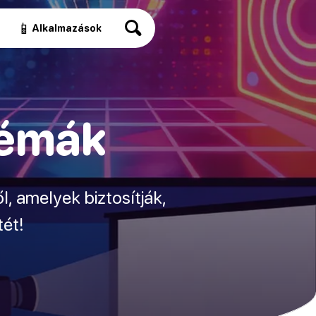
📱
Alkalmazások
témák
ől, amelyek biztosítják,
tét!