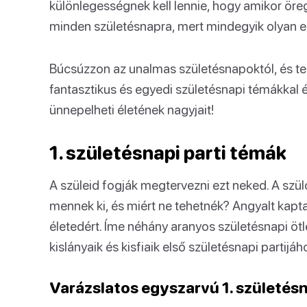
különlegességnek kell lennie, hogy amikor öre
minden születésnapra, mert mindegyik olyan e
Búcsúzzon az unalmas születésnapoktól, és te
fantasztikus és egyedi születésnapi témákkal é
ünnepelheti életének nagyjait!
1. születésnapi parti témák
A szüleid fogják megtervezni ezt neked. A szül
mennek ki, és miért ne tehetnék? Angyalt kapt
életedért. Íme néhány aranyos születésnapi ötl
kislányaik és kisfiaik első születésnapi partijáh
Varázslatos egyszarvú 1. születés