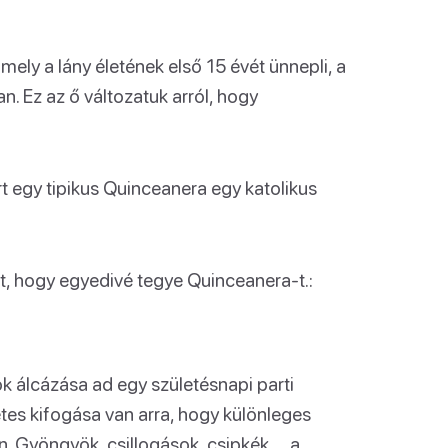
mely a lány életének első 15 évét ünnepli, a
n. Ez az ő változatuk arról, hogy
t egy tipikus Quinceanera egy katolikus
t, hogy egyedivé tegye Quinceanera-t.:
lok álcázása ad egy születésnapi parti
etes kifogása van arra, hogy különleges
an. Gyöngyök, csillogások, csipkék … a