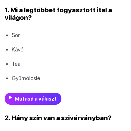
1. Mi a legtöbbet fogyasztott ital a
világon?
Sör
Kávé
Tea
Gyümölcslé
Mutasd a választ
2. Hány szín van a szivárványban?