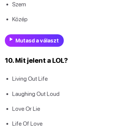
Szem
Közép
Mutasd a választ
10. Mit jelent a LOL?
Living Out Life
Laughing Out Loud
Love Or Lie
Life Of Love