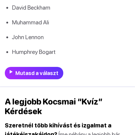
David Beckham
Muhammad Ali
John Lennon
Humphrey Bogart
Mutasd a választ
A legjobb Kocsmai “Kvíz”
Kérdések
Szeretnél több kihívást és izgalmat a
játékéjszakáidon?
Íme néhány a legjobb bár