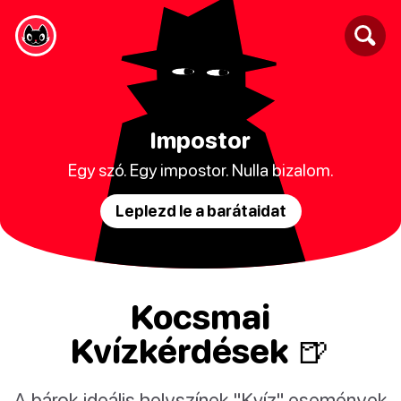
Impostor
Egy szó. Egy impostor. Nulla bizalom.
Leplezd le a barátaidat
Kocsmai
Kvízkérdések 🍺
A bárok ideális helyszínek "Kvíz" események