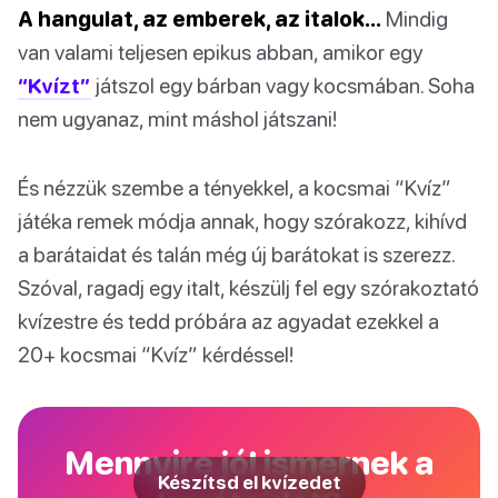
A hangulat, az emberek, az italok…
Mindig
van valami teljesen epikus abban, amikor egy
“Kvízt”
játszol egy bárban vagy kocsmában. Soha
nem ugyanaz, mint máshol játszani!
És nézzük szembe a tényekkel, a kocsmai “Kvíz”
játéka remek módja annak, hogy szórakozz, kihívd
a barátaidat és talán még új barátokat is szerezz.
Szóval, ragadj egy italt, készülj fel egy szórakoztató
kvízestre és tedd próbára az agyadat ezekkel a
20+ kocsmai “Kvíz” kérdéssel!
Mennyire jól ismernek a
Készítsd el kvízedet