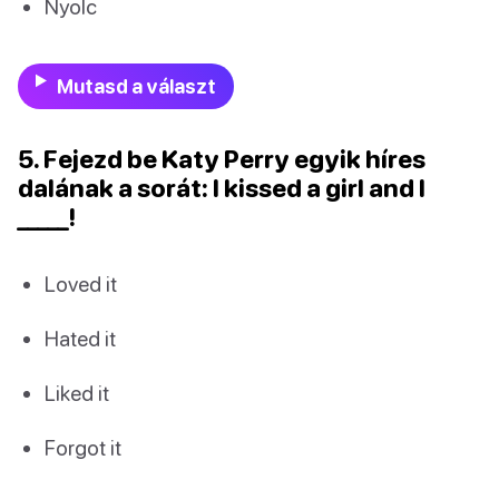
Nyolc
Mutasd a választ
5. Fejezd be Katy Perry egyik híres
dalának a sorát: I kissed a girl and I
_____!
Loved it
Hated it
Liked it
Forgot it