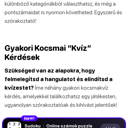
különböző kategóriákból választhatsz, és még a
pontszámaidat is nyomon követheted. Egyszerű és
szórakoztató!
Gyakori Kocsmai “Kvíz”
Kérdések
Szükséged van az alapokra, hogy
felmelegítsd a hangulatot és elindítsd a
kvízestet?
Íme néhány gyakori kocsmakvíz
kérdés, amelyekkel találkozhatsz egy játékesten,
ugyanolyan szórakoztatóak és kihívást jelentőek!
N
!
e
w
Sudoku
|
Online számok puzzle