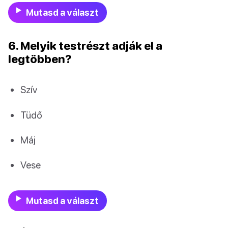
Mutasd a választ
6. Melyik testrészt adják el a
legtöbben?
Szív
Tüdő
Máj
Vese
Mutasd a választ