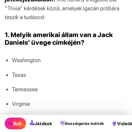
“Trivia” kérdések közül, amelyek igazán próbára
teszik a tudásod:
1. Melyik amerikai állam van a Jack
Daniels’ üvege címkéjén?
Washington
Texas
Tennessee
Virginia
🕹
🥳
👋
🍿
Buli
Játékok
Videó
Beszélgetés indítók
Mutasd a választ