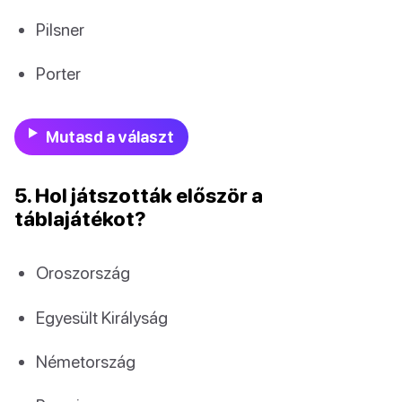
Pilsner
Porter
Mutasd a választ
5. Hol játszották először a
táblajátékot?
Oroszország
Egyesült Királyság
Németország