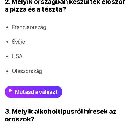
2. Melyik országban készültek először
a pizza és a tészta?
Franciaország
Svájc
USA
Olaszország
Mutasd a választ
3. Melyik alkoholtípusról híresek az
oroszok?