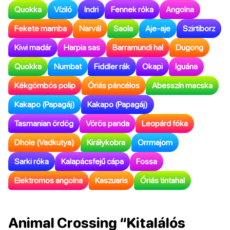
Quokka
Víziló
Indri
Fennek róka
Angolna
Fekete mamba
Narvál
Saola
Aje-aje
Szirtiborz
Kiwi madár
Harpia sas
Barramundi hal
Dugong
Quokka
Numbat
Fiddler rák
Okapi
Iguána
Kékgömbös polip
Óriás páncélos
Abesszín macska
Kakapo (Papagáj)
Kakapo (Papagáj)
Tasmanian ördög
Vörös panda
Leopárd fóka
Dhole (Vadkutya)
Királykobra
Orrmajom
Sarki róka
Kalapácsfejű cápa
Fossa
Elektromos angolna
Kaszuaris
Óriás tintahal
Animal Crossing “Kitalálós