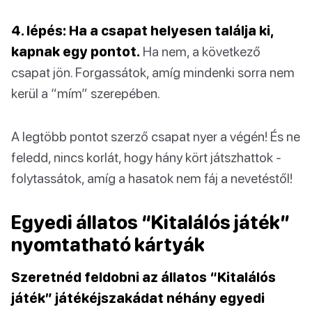
4. lépés: Ha a csapat helyesen találja ki,
kapnak egy pontot.
Ha nem, a következő
csapat jön. Forgassátok, amíg mindenki sorra nem
kerül a “mím” szerepében.
A legtöbb pontot szerző csapat nyer a végén! És ne
feledd, nincs korlát, hogy hány kört játszhattok -
folytassátok, amíg a hasatok nem fáj a nevetéstől!
Egyedi állatos “Kitalálós játék”
nyomtatható kártyák
Szeretnéd feldobni az állatos “Kitalálós
játék” játékéjszakádat néhány egyedi