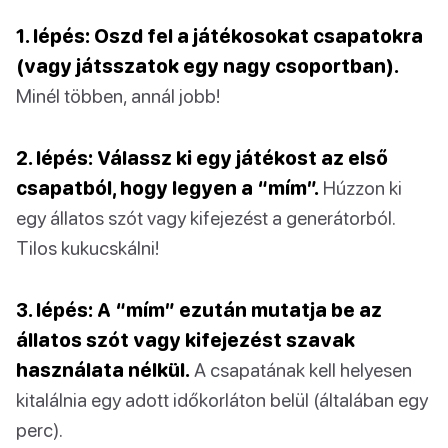
1. lépés: Oszd fel a játékosokat csapatokra
(vagy játsszatok egy nagy csoportban).
Minél többen, annál jobb!
2. lépés: Válassz ki egy játékost az első
csapatból, hogy legyen a “mím”.
Húzzon ki
egy állatos szót vagy kifejezést a generátorból.
Tilos kukucskálni!
3. lépés: A “mím” ezután mutatja be az
állatos szót vagy kifejezést szavak
használata nélkül.
A csapatának kell helyesen
kitalálnia egy adott időkorláton belül (általában egy
perc).