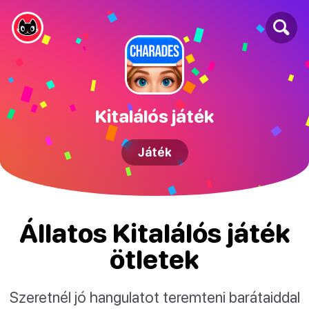
Kitalálós játék
Játék
Állatos Kitalálós játék
ötletek
Szeretnél jó hangulatot teremteni barátaiddal