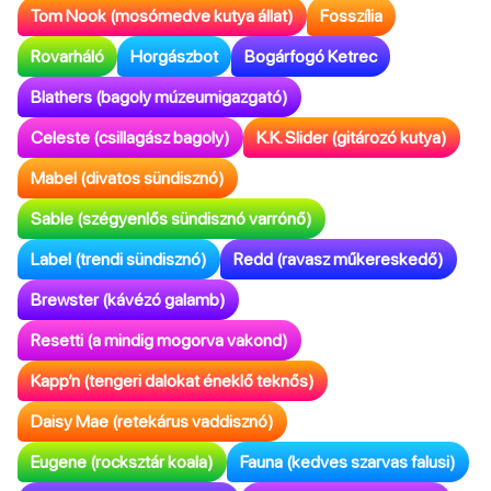
Tom Nook (mosómedve kutya állat)
Fosszília
Rovarháló
Horgászbot
Bogárfogó Ketrec
Blathers (bagoly múzeumigazgató)
Celeste (csillagász bagoly)
K.K. Slider (gitározó kutya)
Mabel (divatos sündisznó)
Sable (szégyenlős sündisznó varrónő)
Label (trendi sündisznó)
Redd (ravasz műkereskedő)
Brewster (kávézó galamb)
Resetti (a mindig mogorva vakond)
Kapp’n (tengeri dalokat éneklő teknős)
Daisy Mae (retekárus vaddisznó)
Eugene (rocksztár koala)
Fauna (kedves szarvas falusi)