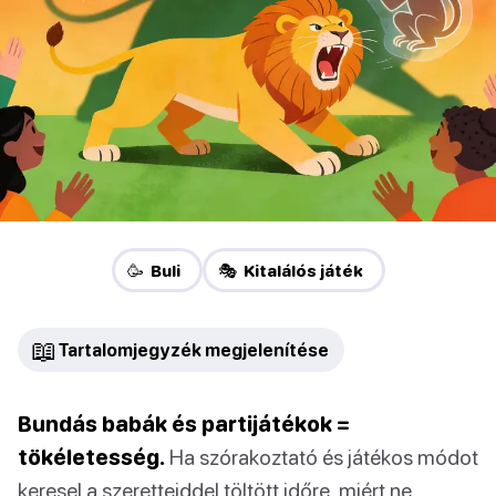
🥳 Buli
🎭 Kitalálós játék
📖
Tartalomjegyzék megjelenítése
Bundás babák és partijátékok =
tökéletesség.
Ha szórakoztató és játékos módot
keresel a szeretteiddel töltött időre, miért ne