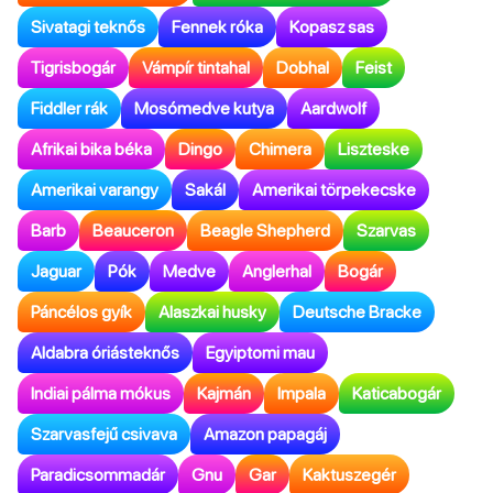
Sivatagi teknős
Fennek róka
Kopasz sas
Tigrisbogár
Vámpír tintahal
Dobhal
Feist
Fiddler rák
Mosómedve kutya
Aardwolf
Afrikai bika béka
Dingo
Chimera
Liszteske
Amerikai varangy
Sakál
Amerikai törpekecske
Barb
Beauceron
Beagle Shepherd
Szarvas
Jaguar
Pók
Medve
Anglerhal
Bogár
Páncélos gyík
Alaszkai husky
Deutsche Bracke
Aldabra óriásteknős
Egyiptomi mau
Indiai pálma mókus
Kajmán
Impala
Katicabogár
Szarvasfejű csivava
Amazon papagáj
Paradicsommadár
Gnu
Gar
Kaktuszegér