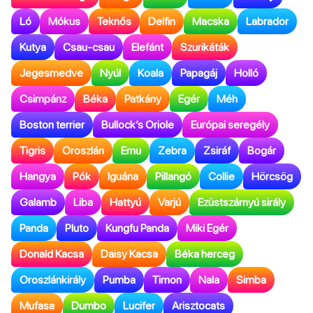
Ló
Mókus
Teknős
Delfin
Macska
Labrador
Kutya
Csau-csau
Elefánt
Szurikáták
Jegesmedve
Nyúl
Koala
Papagáj
Holló
Csimpánz
Béka
Patkány
Egér
Méh
Boston terrier
Bullock’s Oriole
Európai seregély
Tigris
Oroszlán
Emu
Zebra
Zsiráf
Bogár
Hangya
Pók
Iguána
Pillangó
Collie
Hörcsög
Galamb
Liba
Hattyú
Varjú
Ezüstszárnyú sirály
Panda
Pluto
Kungfu Panda
Miki Egér
Donald Kacsa
Daisy Kacsa
Béka herceg
Oroszlánkirály
Pumba
Timon
Nala
Simba
Mufasa
Dumbo
Lucifer
Arisztocats