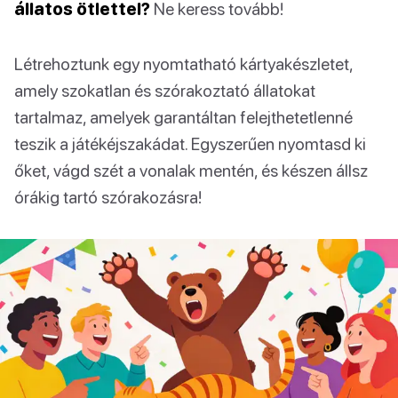
állatos ötlettel?
Ne keress tovább!
Létrehoztunk egy nyomtatható kártyakészletet,
amely szokatlan és szórakoztató állatokat
tartalmaz, amelyek garantáltan felejthetetlenné
teszik a játékéjszakádat. Egyszerűen nyomtasd ki
őket, vágd szét a vonalak mentén, és készen állsz
órákig tartó szórakozásra!