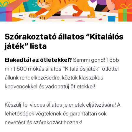
Szórakoztató állatos “Kitalálós
játék” lista
Elakadtál az ötletekkel?
Semmi gond! Több
mint 500 mókás állatos “Kitalálós játék” ötlettel
állunk rendelkezésedre, köztük klasszikus
kedvencekkel és vadonatúj ötletekkel!
Készülj fel vicces állatos jelenetek eljátszására! A
lehetőségek végtelenek és garantáltan sok
nevetést és szórakozást hoznak!