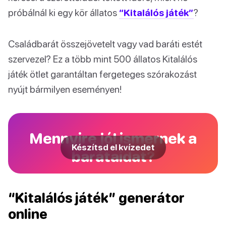
próbálnál ki egy kör állatos
“Kitalálós játék”
?
Családbarát összejövetelt vagy vad baráti estét
szervezel? Ez a több mint 500 állatos Kitalálós
játék ötlet garantáltan fergeteges szórakozást
nyújt bármilyen eseményen!
Mennyire jól ismernek a
Készítsd el kvízedet
barátaidat?
“Kitalálós játék” generátor
online