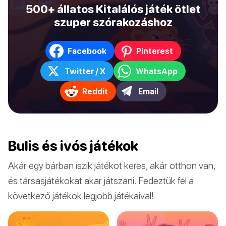
500+ állatos Kitalálós játék ötlet
szuper szórakozáshoz
Facebook
Pinterest
Twitter / X
WhatsApp
Reddit
Email
Bulis és ivós játékok
Akár egy bárban iszik játékot keres, akár otthon van,
és társasjátékokat akar játszani. Fedeztük fel a
következő játékok legjobb játékaival!