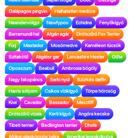
Galápagos pingvin
Halhatatlan medúza
Neandervölgyi
Newfypoo
Echidna
Fenyőkígyó
Barramundi hal
Afgán agár
Drótszőrű Fox Terrier
Fürj
Mastador
Mosómedve
Kaméleon tücsök
Szitakötő
Aligátor gar
Lancashire Heeler
Gőte
Oposszum
Beabull
Ambrosia bögöly
Nagy fakopáncs
Sarki nyúl
Szürkés delfin
Harris sólyom
Csíkos vízikígyó
Törpe hörcsög
Kiwi
Cavador
Bassador
Masztiff
Drótszőrű vizsla
Kerti kígyó
Angóra kecske
Tibeti terrier
Bedlington terrier
Dhole
Afrikai ujjaskörmös béka
Amerikai leopárdkutya