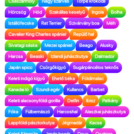
Császármoly
Nagy szarvas
Törpe krokodil
Hörcsög
Hód
Szakállas keselyű
Ingola
Bolha
Istállófecske
Rat Terrier
Szivárvány boa
Méh
Cavalier King Charles spániel
Repülő hal
Sivatagi sáska
Mezei spániel
Beago
Alusky
Harcsa
Beaski
Izlandi juhászkutya
Dalmador
Japán spicc
Csörgőkígyó
Sugárpáncélos teknős
Keleti indigó kígyó
Ehető béka
Földimalac
Kanadai ló
Szundi egér
Kullancs
Barbet
Keleti alacsonyföldi gorilla
Delfin
Ibisz
Patkány
Fóka
Fülbemászó
Harcoshal
Alaszkai juhászkutya
Lappföldi pásztorkutya
Jégmadár
Kacsa
Keleti fülemüle
Japán bogár
Douc
Osztriga