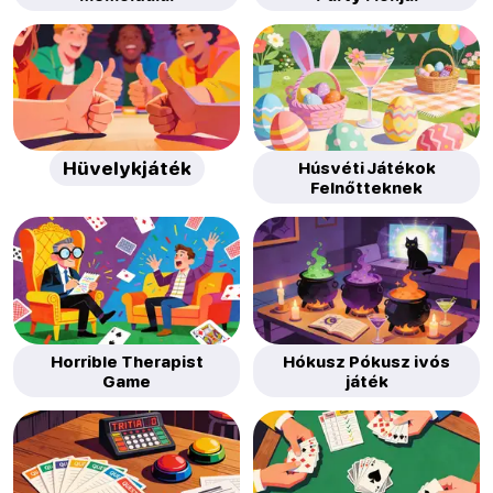
Hüvelykjáték
Húsvéti Játékok
Felnőtteknek
Horrible Therapist
Hókusz Pókusz ivós
Game
játék