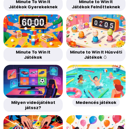
Minute To Win It
Minute to Win It
Játékok Gyerekeknek
Játékok Felnőtteknek
Minute To Win It
Minute to Win It Húsvéti
Játékok
Játékok 🥚
Milyen videójátékot
Medencés játékok
játssz?