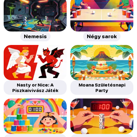
Nemesis
Négy sarok
Nasty or Nice: A
Moana Születésnapi
Piszkaivivász Játék
Party