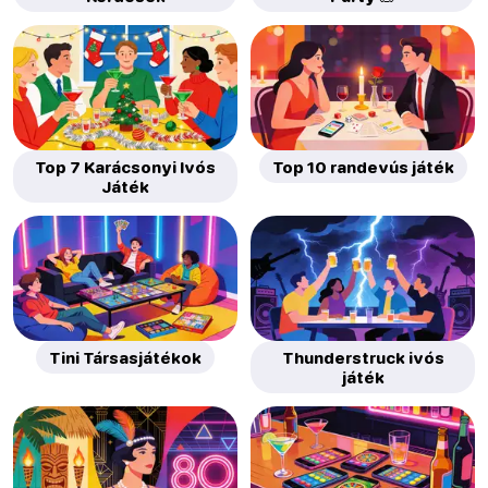
Top 7 Karácsonyi Ivós
Top 10 randevús játék
Játék
Tini Társasjátékok
Thunderstruck ivós
játék