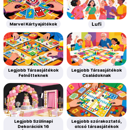
Marvel Kártyajátékok
Lufi
Legjobb Társasjátékok
Legjobb Társasjátékok
Felnőtteknek
Családoknak
Legjobb Szülinapi
Legjobb szórakoztató,
Dekorációk 16
olcsó társasjátékok