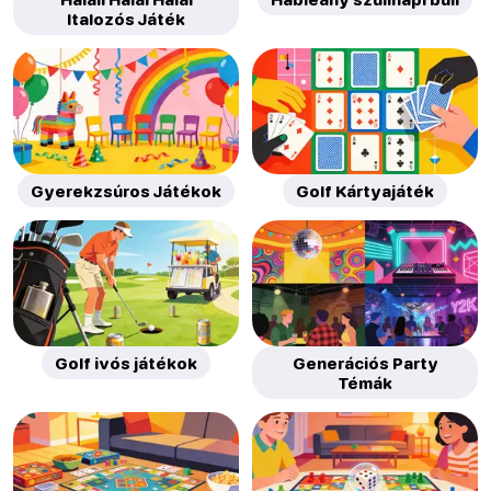
Italozós Játék
Gyerekzsúros Játékok
Golf Kártyajáték
Golf ivós játékok
Generációs Party
Témák