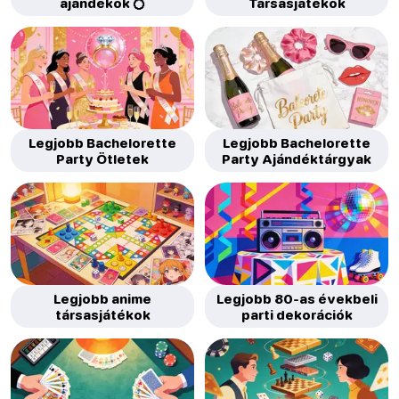
ajándékok 💍
Társasjátékok
Legjobb Bachelorette
Legjobb Bachelorette
Party Ötletek
Party Ajándéktárgyak
Legjobb anime
Legjobb 80-as évekbeli
társasjátékok
parti dekorációk