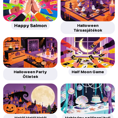
Happy Salmon
Halloween
Társasjátékok
Halloween Party
Half Moon Game
Ötletek
Haláli Halál Halál
Hableány szülinapi buli