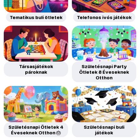
Tematikus buli ötletek
Telefonos ivós játékok
Társasjátékok
Születésnapi Party
pároknak
Ötletek 8 Éveseknek
Otthon
Születésnapi Ötletek 4
Születésnapi buli
Éveseknek Otthon 🎂
játékok