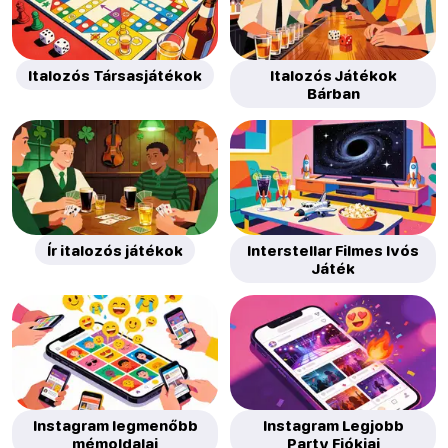
Italozós Társasjátékok
Italozós Játékok
Bárban
Ír italozós játékok
Interstellar Filmes Ivós
Játék
Instagram legmenőbb
Instagram Legjobb
mémoldalai
Party Fiókjai