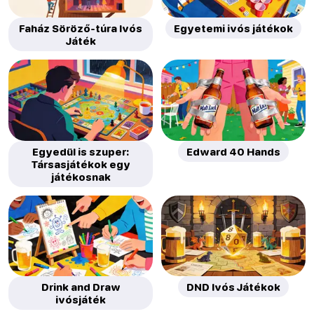
Faház Söröző-túra Ivós
Egyetemi ivós játékok
Játék
Egyedül is szuper:
Edward 40 Hands
Társasjátékok egy
játékosnak
Drink and Draw
DND Ivós Játékok
ivósjáték