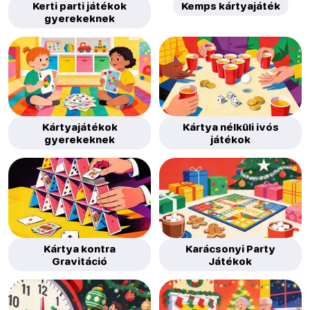
Kerti parti játékok
Kemps kártyajáték
gyerekeknek
Kártyajátékok
Kártya nélküli ivós
gyerekeknek
játékok
Kártya kontra
Karácsonyi Party
Gravitáció
Játékok