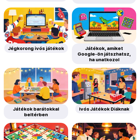
Jégkorong ivós játékok
Játékok, amiket
Google-ön játszhatsz,
ha unatkozol
Játékok barátokkal
Ivós Játékok Diáknak
beltérben