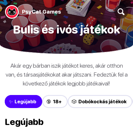
PsyCat Games
Bulis és ivós játékok
Akár egy bárban iszik játékot keres, akár otthon
van, és társasjátékokat akar játszani. Fedeztük fel a
következő játékok legjobb játékaival!
✨ Legújabb
🔞 18+
🎲 Dobókockás játékok
Legújabb