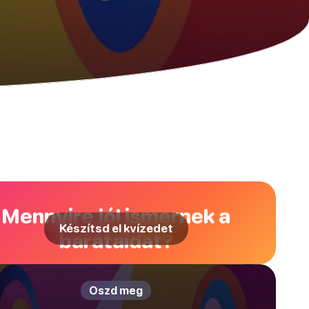
Mennyire jól ismernek a
Készítsd el kvízedet
barátaidat?
Oszd meg