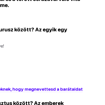
lme.
aurusz között? Az egyik egy
ve!
eknek, hogy megnevettesd a barátaidat
esztus között? Az emberek