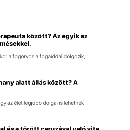
terapeuta között? Az egyik az
ömésekkel.
or a fogorvos a fogaiddal dolgozik,
hany alatt állás között? A
gy az élet legjobb dolgai is lehetnek
l és a törött ceruzával való vita