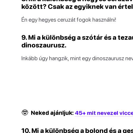
között? Csak az egyiknek van érte
Én egy hegyes ceruzát fogok használni!
9. Mi a különbség a szótár és a tez
dinoszaurusz.
Inkább úgy hangzik, mint egy dinoszaurusz ne
🤓
Neked ajánljuk:
45+ mit nevezel vicc
10. Mi a különbség a bolond és a g