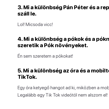
3. Mi a különbség Pán Péter és a r
száll le.
Lol! Micsoda vicc!
4. Mi a különbség a pókok és a pó
szeretik a Pók növényeket.
Én sem szeretem a pókokat!
5. Mi a különbség az óra és a mobil
TikTok.
Egy óra ketyegő hangot ad ki, miközben a mobi
Legalább egy Tik Tok videótól nem alszom el!