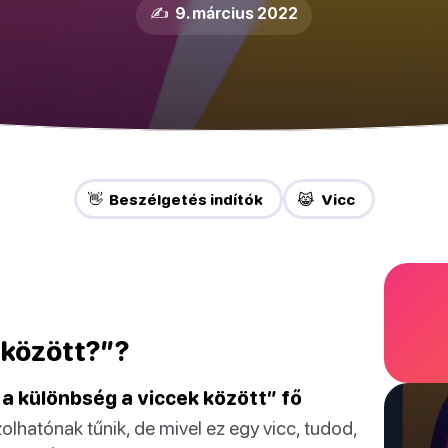
✍️ 9. március 2022
👋 Beszélgetés indítók
😹 Vicc
 között?”?
i a különbség a viccek között” fő
lhatónak tűnik, de mivel ez egy vicc, tudod,