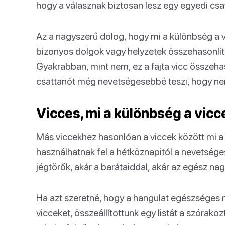
hogy a válasznak biztosan lesz egy egyedi csav
Az a nagyszerű dolog, hogy mi a különbség a v
bizonyos dolgok vagy helyzetek összehasonlítá
Gyakrabban, mint nem, ez a fajta vicc összehas
csattanót még nevetségesebbé teszi, hogy nem t
Vicces, mi a különbség a vicc
Más viccekhez hasonlóan a viccek között mi a
használhatnak fel a hétköznapitól a nevetsége
jégtörők, akár a barátaiddal, akár az egész n
Ha azt szeretné, hogy a hangulat egészséges m
vicceket, összeállítottunk egy listát a szórako