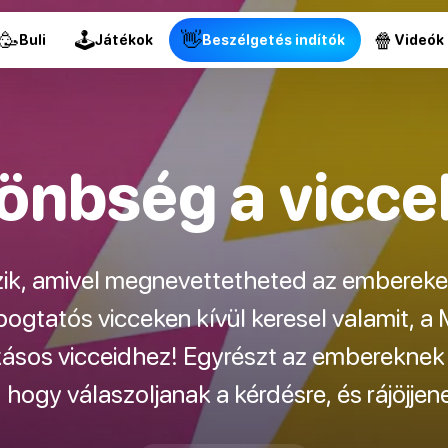
🥳
🕹
👋
🍿
Buli
Játékok
Beszélgetés indítók
Videók
lönbség a vicce
ezik, amivel megnevettetheted az embereket
gtatós vicceken kívül keresel valamit, a M
ásos vicceidhez! Egyrészt az embereknek e
hogy válaszoljanak a kérdésre, és rájöjjen