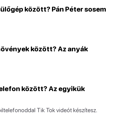
epülőgép között? Pán Péter sosem
knövények között? Az anyák
telefon között? Az egyikük
ltelefonoddal Tik Tok videót készítesz.