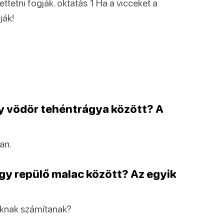
tetni fogják. oktatás 1 Ha a vicceket a
ják!
gy vödör tehéntrágya között? A
an.
egy repülő malac között? Az egyik
óknak számítanak?