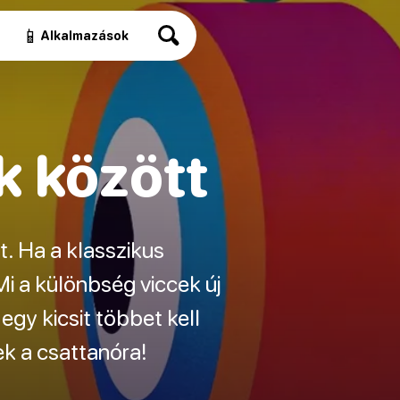
📱
Alkalmazások
k között
. Ha a klasszikus
i a különbség viccek új
gy kicsit többet kell
ek a csattanóra!