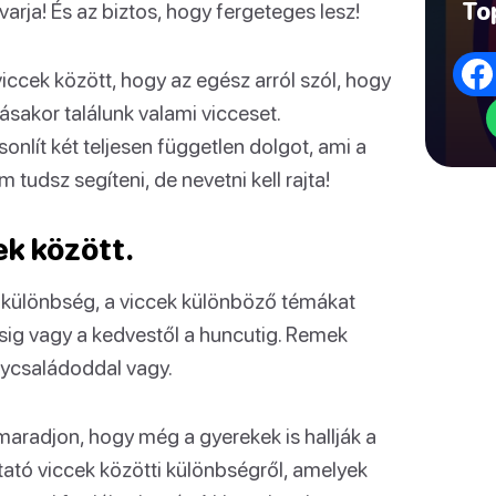
To
arja! És az biztos, hogy fergeteges lesz!
iccek között, hogy az egész arról szól, hogy
sakor találunk valami vicceset.
onlít két teljesen független dolgot, ami a
udsz segíteni, de nevetni kell rajta!
ek között.
 különbség, a viccek különböző témákat
sig vagy a kedvestől a huncutig. Remek
agycsaládoddal vagy.
aradjon, hogy még a gyerekek is hallják a
ztató viccek közötti különbségről, amelyek