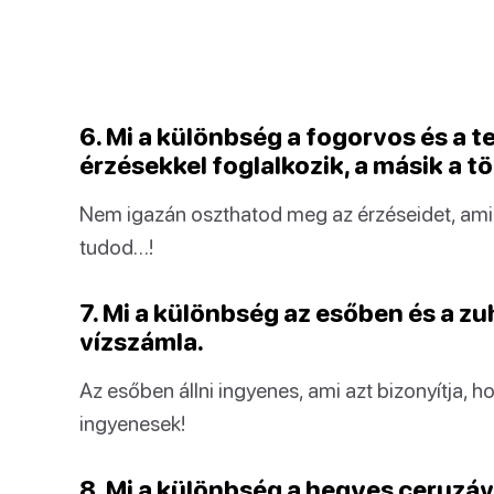
6. Mi a különbség a fogorvos és a 
érzésekkel foglalkozik, a másik a t
Nem igazán oszthatod meg az érzéseidet, amik
tudod…!
7. Mi a különbség az esőben és a zu
vízszámla.
Az esőben állni ingyenes, ami azt bizonyítja, ho
ingyenesek!
8. Mi a különbség a hegyes ceruzáva