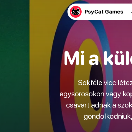
PsyCat Games
Mi a kü
Sokféle vicc lét
egysorosokon vagy kopo
csavart adnak a szok
gondolkodniuk, 