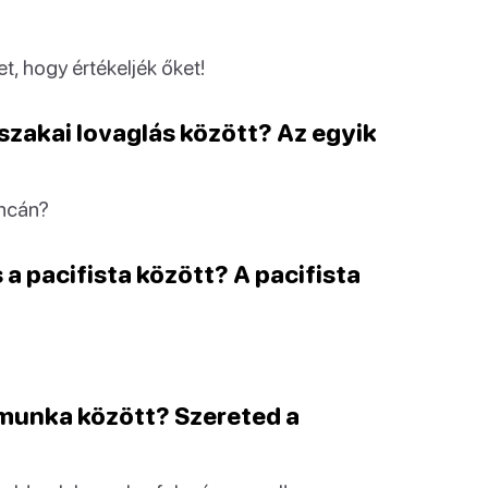
, hogy értékeljék őket!
éjszakai lovaglás között? Az egyik
ancán?
 a pacifista között? A pacifista
 munka között? Szereted a