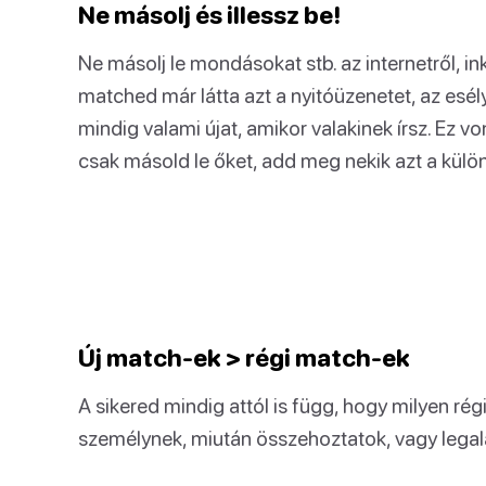
Ne másolj és illessz be!
Ne másolj le mondásokat stb. az internetről, i
matched már látta azt a nyitóüzenetet, az esél
mindig valami újat, amikor valakinek írsz. Ez v
csak másold le őket, add meg nekik azt a külön
Új match-ek > régi match-ek
A sikered mindig attól is függ, hogy milyen régi
személynek, miután összehoztatok, vagy legalá