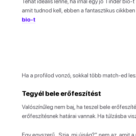
Tehát ideális lenne, ha írnál egy jó Tinder bio-
amit tudnod kell, ebben a fantasztikus cikkben
bio-t
Ha a profilod vonzó, sokkal több match-ed lesz
Tegyél bele erőfeszítést
Valószínűleg nem baj, ha teszel bele erőfeszíté
erőfeszítésnek határai vannak. Ha túlzásba visz
Egy egyszerű „Szia, mi újság?” nem az, amit a 