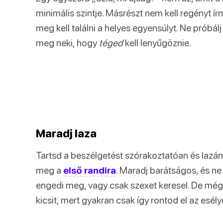
minimális szintje. Másrészt nem kell regényt írn
meg kell találni a helyes egyensúlyt. Ne próbál
meg neki, hogy
téged
kell lenyűgöznie.
Maradj laza
Tartsd a beszélgetést szórakoztatóan és lazá
meg a
első randira
. Maradj barátságos, és ne
engedi meg, vagy csak szexet keresel. De még
kicsit, mert gyakran csak így rontod el az esély