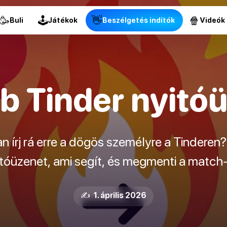
🥳
🕹
👋
🍿
Buli
Játékok
Beszélgetés indítók
Videók
bb Tinder nyitó
 írj rá erre a dögös személyre a Tindere
itóüzenet, ami segít, és megmenti a match-
✍️ 1. április 2026