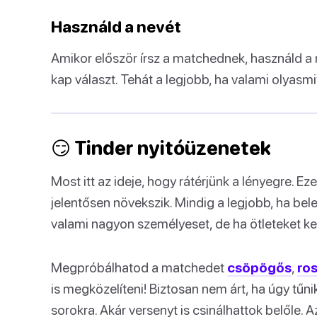
Használd a nevét
Amikor először írsz a matchednek, használd a
kap választ. Tehát a legjobb, ha valami olyasmit
😏 Tinder nyitóüzenetek
Most itt az ideje, hogy rátérjünk a lényegre. Ez
jelentősen növekszik. Mindig a legjobb, ha bel
valami nagyon személyeset, de ha ötleteket kere
Megpróbálhatod a matchedet
csöpögős
,
ro
is megközelíteni! Biztosan nem árt, ha úgy tűn
sorokra. Akár versenyt is csinálhattok belőle. 