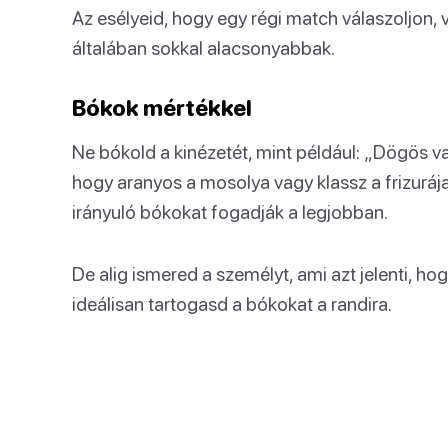
Az esélyeid, hogy egy régi match válaszoljon,
általában sokkal alacsonyabbak.
Bókok mértékkel
Ne bókold a kinézetét, mint például: „Dögös va
hogy aranyos a mosolya vagy klassz a frizuráj
irányuló bókokat fogadják a legjobban.
De alig ismered a személyt, ami azt jelenti, h
ideálisan tartogasd a bókokat a randira.