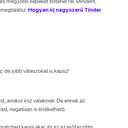
t és még jobb képeket töltenél fel. Mindent,
 megtalálsz:
Hogyan írj nagyszerű Tinder
, de jobb válaszokat is kapsz!
st, amikor írsz valakinek. De ennek az
ed, negatívan is értékelhető.
matched kapni akar, és ez az erőfeszítés