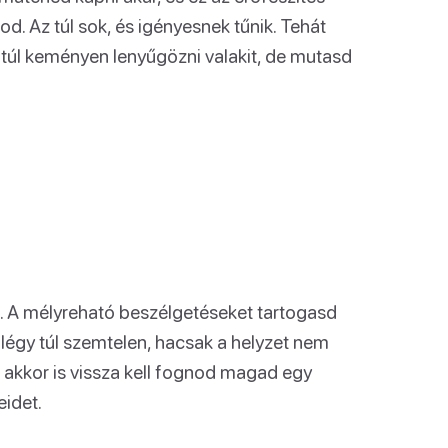
od. Az túl sok, és igényesnek tűnik. Tehát
j túl keményen lenyűgözni valakit, de mutasd
n. A mélyreható beszélgetéseket tartogasd
 légy túl szemtelen, hacsak a helyzet nem
 akkor is vissza kell fognod magad egy
eidet.