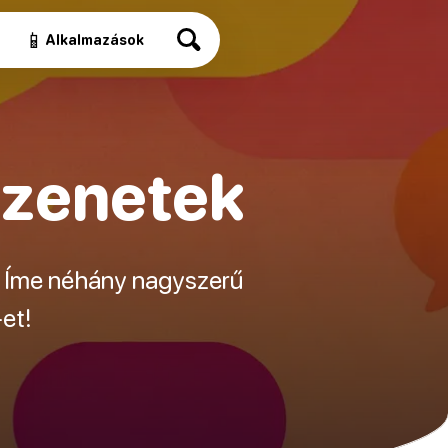
📱
Alkalmazások
üzenetek
n? Íme néhány nagyszerű
et!