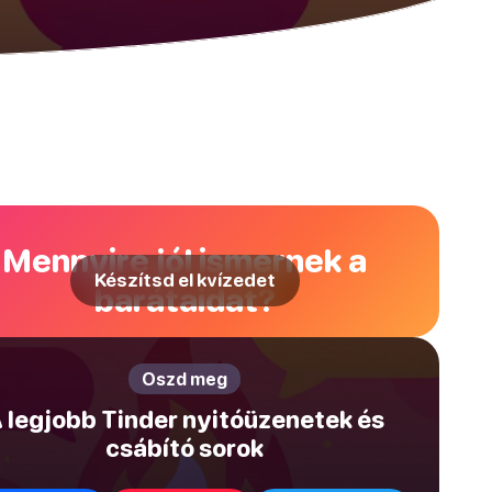
Mennyire jól ismernek a
Készítsd el kvízedet
barátaidat?
Oszd meg
 legjobb Tinder nyitóüzenetek és
csábító sorok