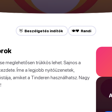
👋 Beszélgetés indítók
🍽️❤️ Randi
orok
se meglehetősen trükkös lehet. Sajnos a
ezdete. Íme a legjobb nyitóüzenetek,
listája, amiket a Tinderen használhatsz. Nagy
!
A