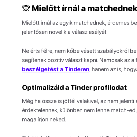
🙊 Mielőtt írnál a matchedne
Mielőtt írnál az egyik matchednek, érdemes be
jelentősen növelik a válasz esélyét.
Ne érts félre, nem kőbe vésett szabályokról be
segítenek pozitív választ kapni. Nemcsak az a
beszélgetést a Tinderen
, hanem az is, hogy
Optimalizáld a Tinder profilodat
Még ha össze is jöttél valakivel, az nem jelenti 
érdektelennek, különben nem lenne match-ed, 
maga írjon neked.