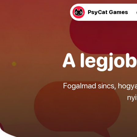
PsyCat Games
A legjo
Fogalmad sincs, hogyan
ny