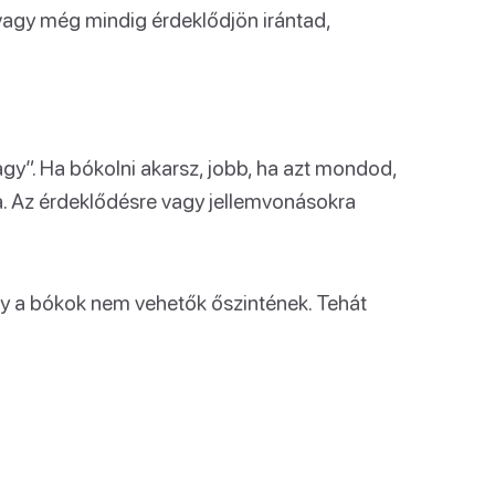
 vagy még mindig érdeklődjön irántad,
gy”. Ha bókolni akarsz, jobb, ha azt mondod,
a. Az érdeklődésre vagy jellemvonásokra
ogy a bókok nem vehetők őszintének. Tehát