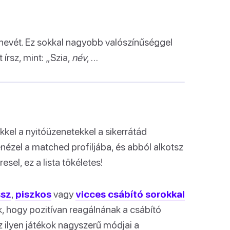
 nevét. Ez sokkal nagyobb valószínűséggel
 írsz, mint: „Szia,
név
, …
ekkel a nyitóüzenetekkel a sikerrátád
enézel a matched profiljába, és abból alkotsz
sel, ez a lista tökéletes!
ssz
,
piszkos
vagy
vicces csábító sorokkal
ik, hogy pozitívan reagálnának a csábító
Az ilyen játékok nagyszerű módjai a