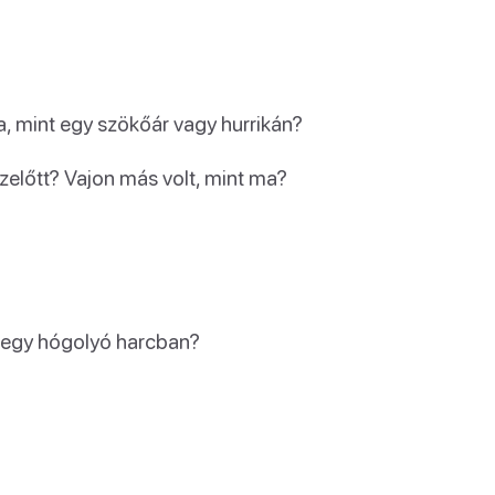
a, mint egy szökőár vagy hurrikán?
ezelőtt? Vajon más volt, mint ma?
z egy hógolyó harcban?