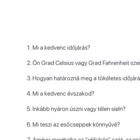
Mi a kedvenc időjárás?
Ön Grad Celsius vagy Grad Fahrenheit sz
Hogyan határozná meg a tökéletes időjár
Mi a kedvenc évszakod?
Inkább nyáron úszni vagy télen síeln?
Mi teszi az esőcseppek könnyűvé?
Amikor meghallja az “időjárás” szót, az es