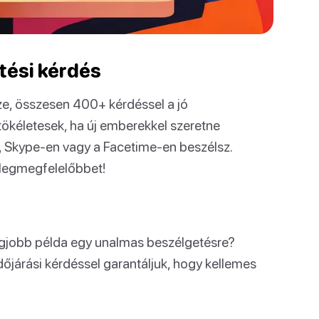
tési kérdés
sze, összesen 400+ kérdéssel a jó
tökéletesek, ha új emberekkel szeretne
n, Skype-en vagy a Facetime-en beszélsz.
 legmegfelelőbbet!
legjobb példa egy unalmas beszélgetésre?
dőjárási kérdéssel garantáljuk, hogy kellemes