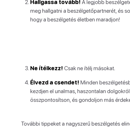
Hallgassa tovább!
A legjobb beszélgetés
meg hallgatni a beszélgetőpartnerét, és s
hogy a beszélgetés életben maradjon!
Ne ítélkezz!
Csak ne ítélj másokat.
Élvezd a csendet!
Minden beszélgetésbe
kezdjen el unalmas, haszontalan dolgokról 
összpontosítson, és gondoljon más érdek
További tippeket a nagyszerű beszélgetés elin