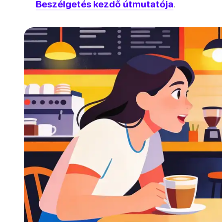
Beszélgetés kezdő útmutatója
.