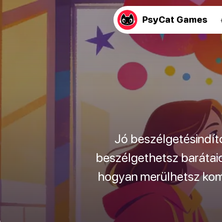
PsyCat Games
Jó beszélgetésindít
beszélgethetsz barátaid
hogyan merülhetsz komo