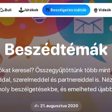
🥳
🕹
👋
🍿
Buli
Játékok
Beszélgetés indítók
Videók
Beszédtémák
ókat keresel? Összegyűjtöttünk több mint 
dal, szerelmeddel és partnereiddel is. Nézd
ly beszélgetésekbe, és emelheted újabb 
✍️ 21. augusztus 2020