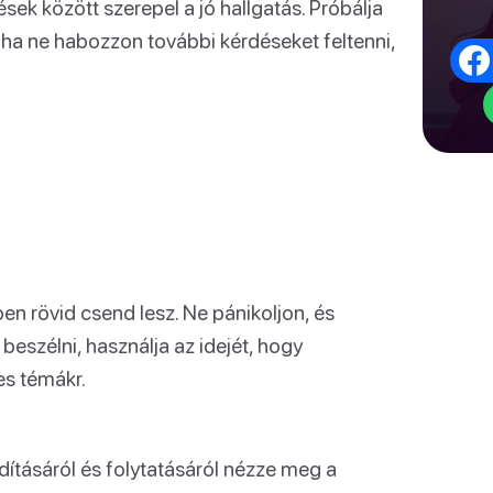
ek között szerepel a jó hallgatás. Próbálja
oha ne habozzon további kérdéseket feltenni,
n rövid csend lesz. Ne pánikoljon, és
beszélni, használja az idejét, hogy
es témákr.
dításáról és folytatásáról nézze meg a