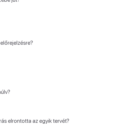
előrejelzésre?
múlv?
rás elrontotta az egyik tervét?