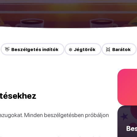
👋 Beszélgetés indítók
❄️ Jégtörők
👯 Barátok
etésekhez
hazugokat. Minden beszélgetésben próbáljon
Bes