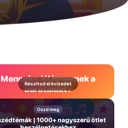
Mennyire jól ismernek a
Készítsd el kvízedet
barátaidat?
Oszd meg
zédtémák | 1000+ nagyszerű ötlet
beszélgetésekhez