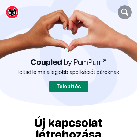
Coupled
by PumPum®
Töltsd le ma a legjobb applikációt pároknak.
Telepítés
Új kapcsolat
létrehozása