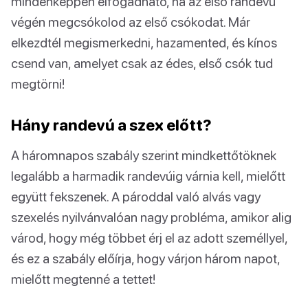
mindenképpen elfogadható, ha az első randevú
végén megcsókolod az első csókodat. Már
elkezdtél megismerkedni, hazamented, és kínos
csend van, amelyet csak az édes, első csók tud
megtörni!
Hány randevú a szex előtt?
A háromnapos szabály szerint mindkettőtöknek
legalább a harmadik randevúig várnia kell, mielőtt
együtt fekszenek. A pároddal való alvás vagy
szexelés nyilvánvalóan nagy probléma, amikor alig
várod, hogy még többet érj el az adott személlyel,
és ez a szabály előírja, hogy várjon három napot,
mielőtt megtenné a tettet!