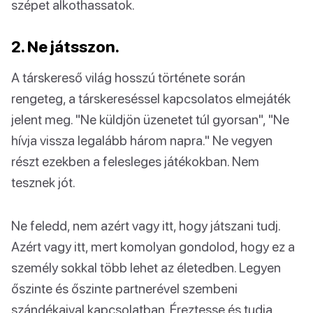
szépet alkothassatok.
2. Ne játsszon.
A társkereső világ hosszú története során
rengeteg, a társkereséssel kapcsolatos elmejáték
jelent meg. "Ne küldjön üzenetet túl gyorsan", "Ne
hívja vissza legalább három napra." Ne vegyen
részt ezekben a felesleges játékokban. Nem
tesznek jót.
Ne feledd, nem azért vagy itt, hogy játszani tudj.
Azért vagy itt, mert komolyan gondolod, hogy ez a
személy sokkal több lehet az életedben. Legyen
őszinte és őszinte partnerével szembeni
szándékaival kapcsolatban. Éreztesse és tudja