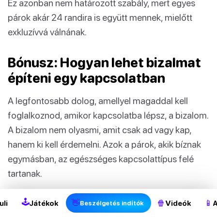
Ez azonban nem határozott szabály, mert egyes
párok akár 24 randira is együtt mennek, mielőtt
exkluzívvá válnának.
Bónusz: Hogyan lehet bizalmat
építeni egy kapcsolatban
A legfontosabb dolog, amellyel magaddal kell
foglalkoznod, amikor kapcsolatba lépsz, a bizalom.
A bizalom nem olyasmi, amit csak ad vagy kap,
hanem ki kell érdemelni. Azok a párok, akik bíznak
egymásban, az egészséges kapcsolattípus felé
tartanak.
🕹
👋
🍿
📱
uli
Játékok
Videók
A
Beszélgetés indítók