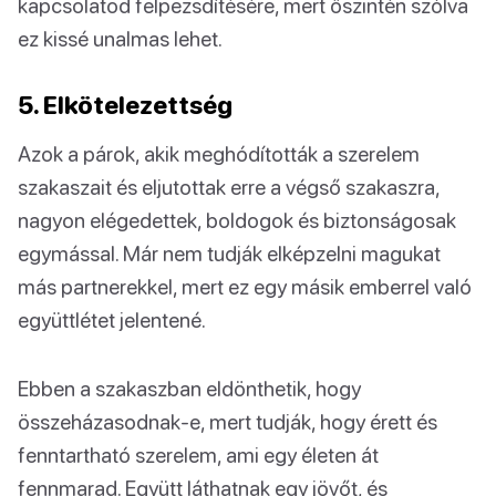
kapcsolatod felpezsdítésére, mert őszintén szólva
ez kissé unalmas lehet.
5. Elkötelezettség
Azok a párok, akik meghódították a szerelem
szakaszait és eljutottak erre a végső szakaszra,
nagyon elégedettek, boldogok és biztonságosak
egymással. Már nem tudják elképzelni magukat
más partnerekkel, mert ez egy másik emberrel való
együttlétet jelentené.
Ebben a szakaszban eldönthetik, hogy
összeházasodnak-e, mert tudják, hogy érett és
fenntartható szerelem, ami egy életen át
fennmarad. Együtt láthatnak egy jövőt, és