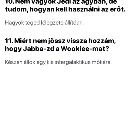
10. Nem vagyok Jedi az ágyban, de
tudom, hogyan kell használni az erőt.
Hagyok téged lélegzetelállítóan.
11. Miért nem jössz vissza hozzám,
hogy Jabba-zd a Wookiee-mat?
Készen állok egy kis intergalaktikus mókára.