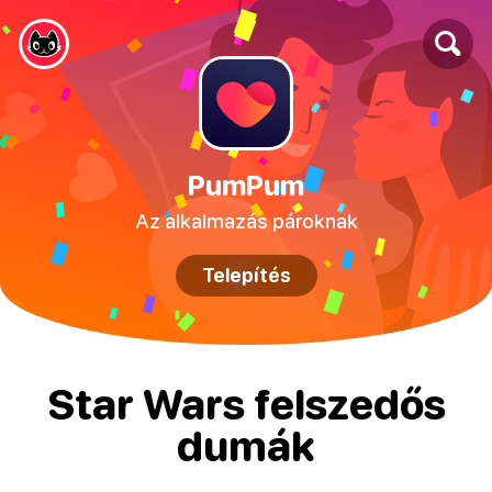
PumPum
Az alkalmazás pároknak
Telepítés
Star Wars felszedős
dumák