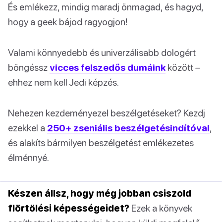
És emlékezz, mindig maradj önmagad, és hagyd,
hogy a geek bájod ragyogjon!
Valami könnyedebb és univerzálisabb dologért
böngéssz
vicces felszedős dumáink
között –
ehhez nem kell Jedi képzés.
Nehezen kezdeményezel beszélgetéseket? Kezdj
ezekkel a
250+ zseniális beszélgetésindítóval
,
és alakíts bármilyen beszélgetést emlékezetes
élménnyé.
Készen állsz, hogy még jobban csiszold
flörtölési képességeidet?
Ezek a könyvek