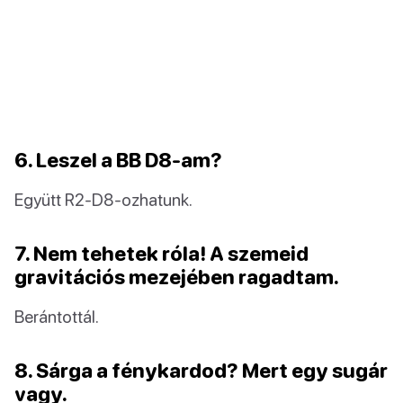
6. Leszel a BB D8-am?
Együtt R2-D8-ozhatunk.
7. Nem tehetek róla! A szemeid
gravitációs mezejében ragadtam.
Berántottál.
8. Sárga a fénykardod? Mert egy sugár
vagy.