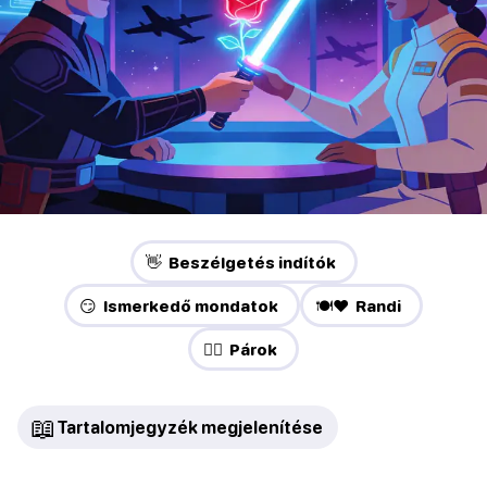
👋 Beszélgetés indítók
😏 Ismerkedő mondatok
🍽️❤️ Randi
❤️‍🔥 Párok
📖
Tartalomjegyzék megjelenítése