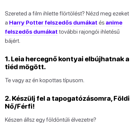
Szereted a film ihlette flörtölést? Nézd meg ezeket
a
Harry Potter felszedős dumákat
és
anime
felszedős dumákat
további rajongói ihletésű
bájért.
1. Leia hercegnő kontyai elbújhatnak a
tiéd mögött.
Te vagy az én kopottas típusom.
2. Készülj fel a tapogatózásomra, Földi
Nő/Férfi!
Készen állsz egy földöntúli élvezetre?