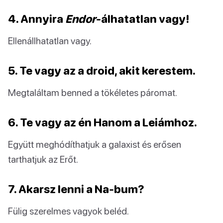
4. Annyira
Endor
-álhatatlan vagy!
Ellenállhatatlan vagy.
5. Te vagy az a droid, akit kerestem.
Megtaláltam benned a tökéletes páromat.
6. Te vagy az én Hanom a Leiámhoz.
Együtt meghódíthatjuk a galaxist és erősen
tarthatjuk az Erőt.
7. Akarsz lenni a Na-bum?
Fülig szerelmes vagyok beléd.