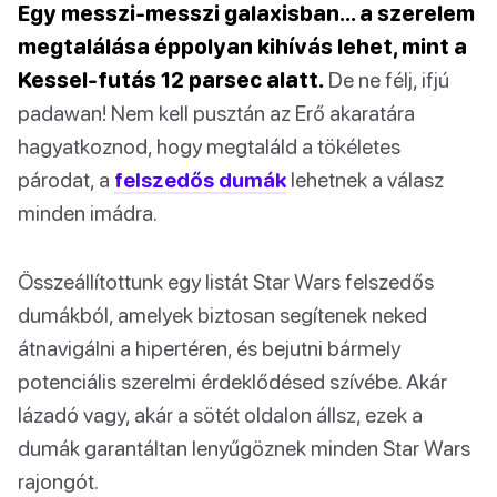
Egy messzi-messzi galaxisban… a szerelem
megtalálása éppolyan kihívás lehet, mint a
Kessel-futás 12 parsec alatt.
De ne félj, ifjú
padawan! Nem kell pusztán az Erő akaratára
hagyatkoznod, hogy megtaláld a tökéletes
párodat, a
felszedős dumák
lehetnek a válasz
minden imádra.
Összeállítottunk egy listát Star Wars felszedős
dumákból, amelyek biztosan segítenek neked
átnavigálni a hipertéren, és bejutni bármely
potenciális szerelmi érdeklődésed szívébe. Akár
lázadó vagy, akár a sötét oldalon állsz, ezek a
dumák garantáltan lenyűgöznek minden Star Wars
rajongót.