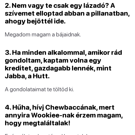
2. Nem vagy te csak egy lázadó? A
szívemet elloptad abban a pillanatban,
ahogy bejöttél ide.
Megadom magam a bájaidnak.
3. Ha minden alkalommal, amikor rád
gondoltam, kaptam volna egy
kreditet, gazdagabb lennék, mint
Jabba, a Hutt.
A gondolataimat te töltöd ki.
4. Hűha, hívj Chewbaccának, mert
annyira Wookiee-nak érzem magam,
hogy megtaláltalak!