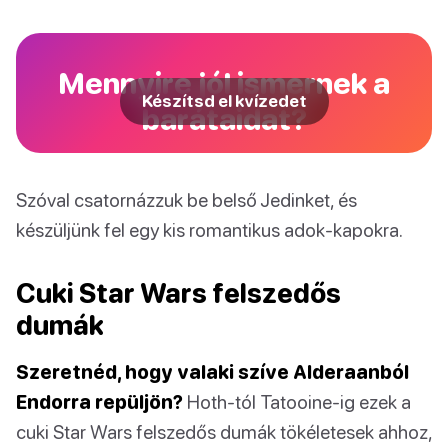
Mennyire jól ismernek a
Készítsd el kvízedet
barátaidat?
Szóval csatornázzuk be belső Jedinket, és
készüljünk fel egy kis romantikus adok-kapokra.
Cuki Star Wars felszedős
dumák
Szeretnéd, hogy valaki szíve Alderaanból
Endorra repüljön?
Hoth-tól Tatooine-ig ezek a
cuki Star Wars felszedős dumák tökéletesek ahhoz,