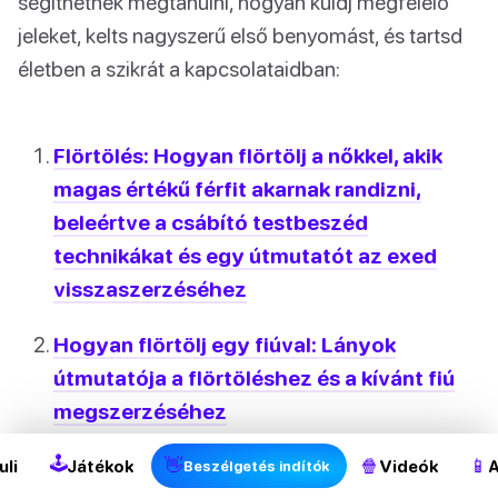
segíthetnek megtanulni, hogyan küldj megfelelő
jeleket, kelts nagyszerű első benyomást, és tartsd
életben a szikrát a kapcsolataidban:
Flörtölés: Hogyan flörtölj a nőkkel, akik
magas értékű férfit akarnak randizni,
beleértve a csábító testbeszéd
technikákat és egy útmutatót az exed
visszaszerzéséhez
Hogyan flörtölj egy fiúval: Lányok
útmutatója a flörtöléshez és a kívánt fiú
megszerzéséhez
🕹
Flörtölj félelem nélkül: Az A-tól Z-ig
👋
🍿
📱
uli
Játékok
Videók
A
Beszélgetés indítók