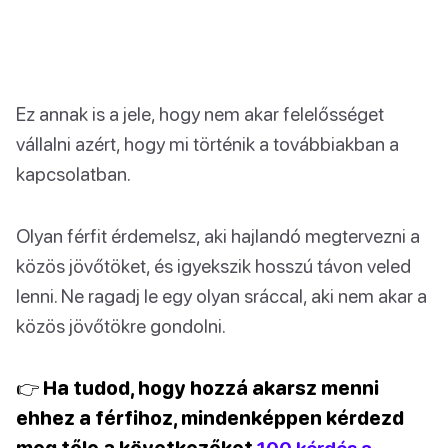
Ez annak is a jele, hogy nem akar felelősséget
vállalni azért, hogy mi történik a továbbiakban a
kapcsolatban.
Olyan férfit érdemelsz, aki hajlandó megtervezni a
közös jövőtöket, és igyekszik hosszú távon veled
lenni. Ne ragadj le egy olyan sráccal, aki nem akar a
közös jövőtökre gondolni.
👉 Ha tudod, hogy hozzá akarsz menni
ehhez a férfihoz, mindenképpen kérdezd
meg tőle a következőket
100 kérdés a