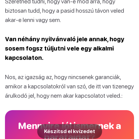
Szeretnéd tudni, hogy van-e mód arra, hogy
biztosan tudd, hogy a pasid hosszú távon veled
akar-e lenni vagy sem.
Van néhány nyilvánvaló jele annak, hogy
sosem fogsz túljutni vele egy alkalmi
kapcsolaton.
Nos, az igazság az, hogy nincsenek garanciák,
amikor a kapcsolatokról van szó, de itt van tizenegy
árulkodó jel, hogy nem akar kapcsolatot veled.:
Mennyire jól ismernek a
Készítsd el kvízedet
barátaidat?