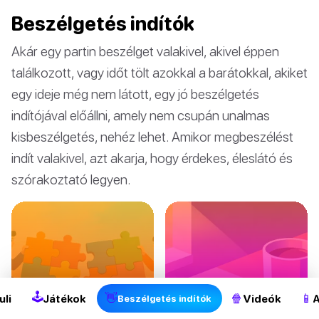
Beszélgetés indítók
Akár egy partin beszélget valakivel, akivel éppen
találkozott, vagy időt tölt azokkal a barátokkal, akiket
egy ideje még nem látott, egy jó beszélgetés
indítójával előállni, amely nem csupán unalmas
kisbeszélgetés, nehéz lehet. Amikor megbeszélést
indít valakivel, azt akarja, hogy érdekes, éleslátó és
szórakoztató legyen.
🕹
👋
🍿
📱
uli
Játékok
Videók
A
Beszélgetés indítók
Hogyan lehet