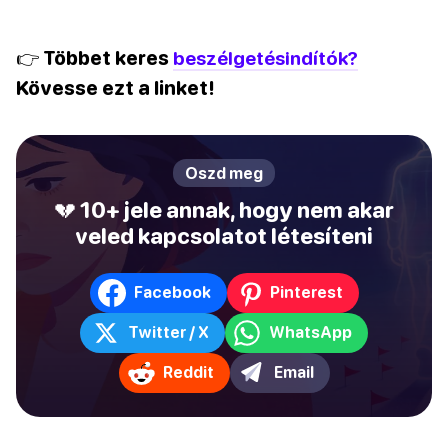
👉 Többet keres
beszélgetésindítók?
Kövesse ezt a linket!
Oszd meg
💔 10+ jele annak, hogy nem akar
veled kapcsolatot létesíteni
Facebook
Pinterest
Twitter / X
WhatsApp
Reddit
Email