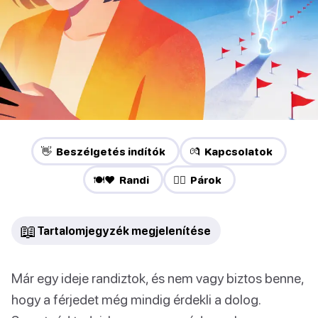
👋 Beszélgetés indítók
💏 Kapcsolatok
🍽️❤️ Randi
❤️‍🔥 Párok
📖
Tartalomjegyzék megjelenítése
Már egy ideje randiztok, és nem vagy biztos benne,
hogy a férjedet még mindig érdekli a dolog.