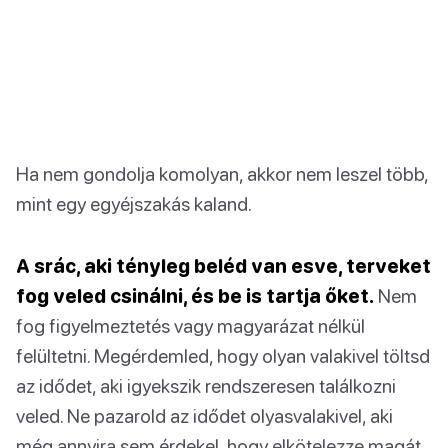
Ha nem gondolja komolyan, akkor nem leszel több,
mint egy egyéjszakás kaland.
A srác, aki tényleg beléd van esve, terveket
fog veled csinálni, és be is tartja őket.
Nem
fog figyelmeztetés vagy magyarázat nélkül
felültetni. Megérdemled, hogy olyan valakivel töltsd
az idődet, aki igyekszik rendszeresen találkozni
veled. Ne pazarold az idődet olyasvalakivel, aki
még annyira sem érdekel, hogy elkötelezze magát