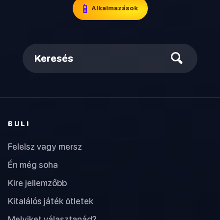
📱
Alkalmazások
Keresés
BULI
Felelsz vagy mersz
Én még soha
Kire jellemzőbb
Kitalálós játék ötletek
Melyiket választanád?