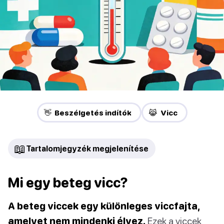
👋 Beszélgetés indítók
😹 Vicc
📖
Tartalomjegyzék megjelenítése
Mi egy beteg vicc?
A beteg viccek egy különleges viccfajta,
amelyet nem mindenki élvez.
Ezek a viccek