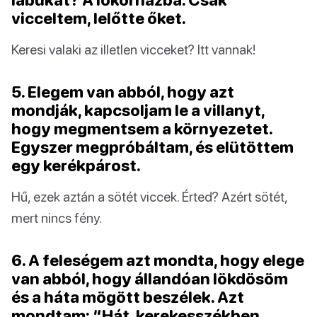
vicceltem, lelőtte őket.
Keresi valaki az illetlen vicceket? Itt vannak!
5. Elegem van abból, hogy azt
mondják, kapcsoljam le a villanyt,
hogy megmentsem a környezetet.
Egyszer megpróbáltam, és elütöttem
egy kerékpárost.
Hű, ezek aztán a sötét viccek. Érted? Azért sötét,
mert nincs fény.
6. A feleségem azt mondta, hogy elege
van abból, hogy állandóan lökdösöm
és a háta mögött beszélek. Azt
mondtam: “Hát, kerekesszékben