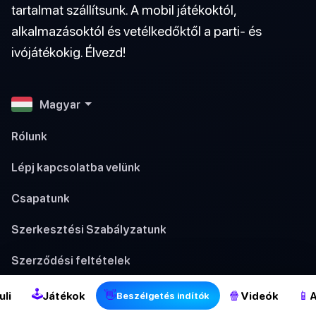
tartalmat szállítsunk. A mobil játékoktól,
alkalmazásoktól és vetélkedőktől a parti- és
ivójátékokig. Élvezd!
Magyar
Rólunk
Lépj kapcsolatba velünk
Csapatunk
Szerkesztési Szabályzatunk
2
Szerződési feltételek
Adatvédelem
🕹
👋
🍿
📱
uli
Játékok
Videók
A
Beszélgetés indítók