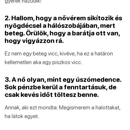
gyerek hazudik!
2. Hallom, hogy a nővérem sikítozik és
nyögdécsel a hálószobájában, mert
beteg. Örülök, hogy a barátja ott van,
hogy vigyázzon rá.
Ez nem egy beteg vicc, kivéve, ha ez a határon
kellemetlen aka egy piszkos vicc.
3. A nő olyan, mint egy úszómedence.
Sok pénzbe kerül a fenntartásuk, de
csak kevés időt töltesz benne.
Annak, aki ezt mondta: Megismerem a halottakat,
ha látok egyet.