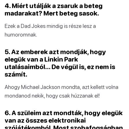
4. Miért utálják a zsaruk a beteg
madarakat? Mert beteg sasok.
Ezek a Dad Jokes mindig is része lesz a
humoromnak.
5. Az emberek azt mondják, hogy
elegük van a Linkin Park
utalásaimból… De végül is, ez nem is
számít.
Ahogy Michael Jackson mondta, azt kellett volna
mondanod nekik, hogy csak húzzanak el!
6. A szüleim azt mondták, hogy elegük
van az összes elektronikai
szójátékomból. Most szobafogságban