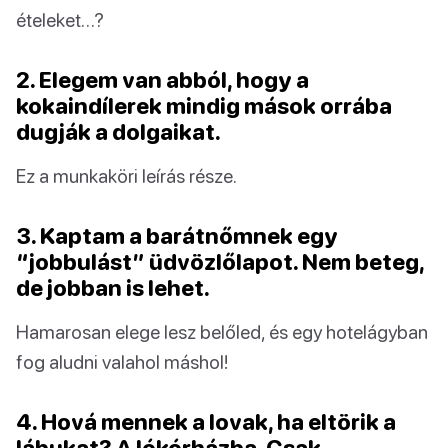
ételeket…?
2. Elegem van abból, hogy a
kokaindílerek mindig mások orrába
dugják a dolgaikat.
Ez a munkaköri leírás része.
3. Kaptam a barátnőmnek egy
“jobbulást” üdvözlőlapot. Nem beteg,
de jobban is lehet.
Hamarosan elege lesz belőled, és egy hotelágyban
fog aludni valahol máshol!
4. Hová mennek a lovak, ha eltörik a
lábukat? A lókórházba. Csak