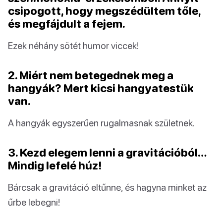
csipogott, hogy megszédültem tőle,
és megfájdult a fejem.
Ezek néhány sötét humor viccek!
2. Miért nem betegednek meg a
hangyák? Mert kicsi hangyatestük
van.
A hangyák egyszerűen rugalmasnak születnek.
3. Kezd elegem lenni a gravitációból…
Mindig lefelé húz!
Bárcsak a gravitáció eltűnne, és hagyna minket az
űrbe lebegni!