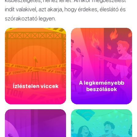
indít valakivel, azt akarja, hogy érdekes, éleslátó és
szórakoztató legyen.
A legkeményebb
Ízléstelen viccek
beszólások