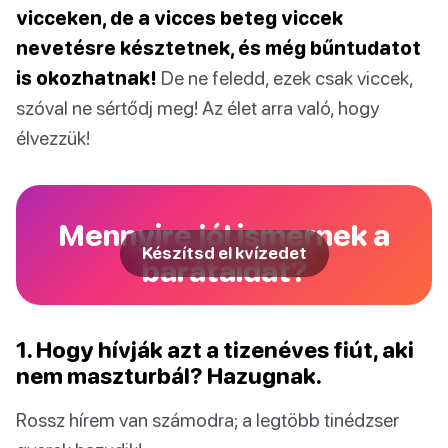
vicceken, de a vicces beteg viccek
nevetésre késztetnek, és még bűntudatot
is okozhatnak!
De ne feledd, ezek csak viccek,
szóval ne sértődj meg! Az élet arra való, hogy
élvezzük!
Mennyire jól ismernek a
Készítsd el kvízedet
barátaidat?
1. Hogy hívják azt a tizenéves fiút, aki
nem maszturbál? Hazugnak.
Rossz hírem van számodra; a legtöbb tinédzser