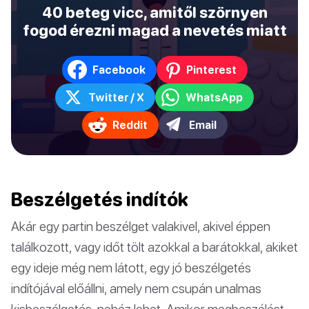
40 beteg vicc, amitől szörnyen
fogod érezni magad a nevetés miatt
Facebook
Pinterest
Twitter / X
WhatsApp
Reddit
Email
Beszélgetés indítók
Akár egy partin beszélget valakivel, akivel éppen
találkozott, vagy időt tölt azokkal a barátokkal, akiket
egy ideje még nem látott, egy jó beszélgetés
indítójával előállni, amely nem csupán unalmas
kisbeszélgetés, nehéz lehet. Amikor megbeszélést