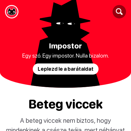
Impostor
Egy szó. Egy impostor. Nulla bizalom.
Leplezd le a barátaidat
Beteg viccek
A beteg viccek nem biztos, hogy
mindenkinek a csésze teája, mert néhányat