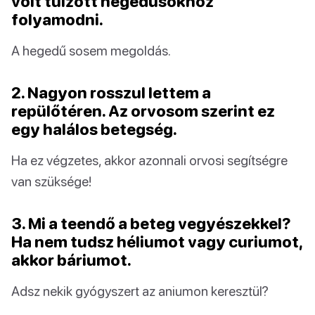
volt túlzott hegedűsökhöz
folyamodni.
A hegedű sosem megoldás.
2. Nagyon rosszul lettem a
repülőtéren. Az orvosom szerint ez
egy halálos betegség.
Ha ez végzetes, akkor azonnali orvosi segítségre
van szüksége!
3. Mi a teendő a beteg vegyészekkel?
Ha nem tudsz héliumot vagy curiumot,
akkor báriumot.
Adsz nekik gyógyszert az aniumon keresztül?