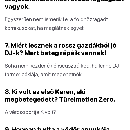
vagyok.
Egyszerűen nem ismerik fel a földhözragadt
komikusokat, ha meglátnak egyet!
7. Miért lesznek a rossz gazdákból jó
DJ-k? Mert beteg répáik vannak!
Soha nem kezdenék éhségsztrájkba, ha lenne DJ
farmer céklája, amit megehetnék!
8. Ki volt az első Karen, aki
megbetegedett? Türelmetlen Zero.
A vércsoportja K volt?
9. Honnan tudta a vödör anyukája,