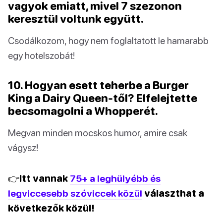
vagyok emiatt, mivel 7 szezonon
keresztül voltunk együtt.
Csodálkozom, hogy nem foglaltatott le hamarabb
egy hotelszobát!
10. Hogyan esett teherbe a Burger
King a Dairy Queen-től? Elfelejtette
becsomagolni a Whopperét.
Megvan minden mocskos humor, amire csak
vágysz!
👉Itt vannak
75+ a leghülyébb és
legviccesebb szóviccek közül
választhat a
következők közül!