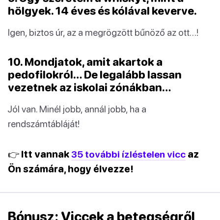
hölgyek. 14 éves és kólával keverve.
Igen, biztos úr, az a megrögzött bűnöző az ott…!
10. Mondjatok, amit akartok a
pedofilokról… De legalább lassan
vezetnek az iskolai zónákban…
Jól van. Minél jobb, annál jobb, ha a
rendszámtábláját!
👉 Itt vannak
35 további ízléstelen vicc
az
Ön számára, hogy élvezze!
Bónusz: Viccek a betegségről