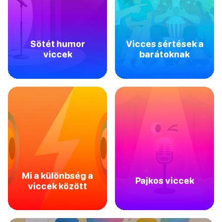
Sötét humor
Vicces sértések a
viccek
barátoknak
Mi a különbség a
Pajkos viccek
viccek között