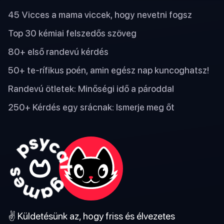
45 Vicces a mama viccek, hogy nevetni fogsz
Top 30 kémiai felszedős szöveg
80+ első randevú kérdés
50+ te-rífikus poén, amin egész nap kuncoghatsz!
Randevú ötletek: Minőségi idő a pároddal
250+ Kérdés egy srácnak: Ismerje meg őt
✌️ Küldetésünk az, hogy friss és élvezetes