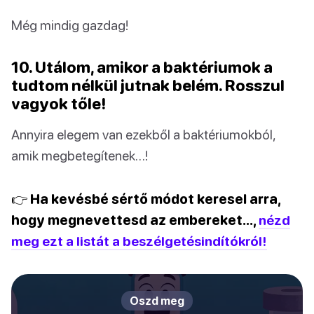
Még mindig gazdag!
10. Utálom, amikor a baktériumok a
tudtom nélkül jutnak belém. Rosszul
vagyok tőle!
Annyira elegem van ezekből a baktériumokból,
amik megbetegítenek…!
👉 Ha kevésbé sértő módot keresel arra,
hogy megnevettesd az embereket…,
nézd
meg ezt a listát a beszélgetésindítókról!
Oszd meg