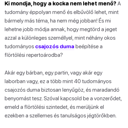
Ki mondja, hogy a kocka nem lehet menő?
A
tudomány éppolyan menő és elbűvölő lehet, mint
bármely más téma, ha nem még jobban! És mi
lehetne jobb módja annak, hogy megtörd a jeget
azzal a különleges személlyel, mint néhány okos
tudományos
csajozós duma
beépítése a
flörtölési repertoárodba?
Akár egy bárban, egy partin, vagy akár egy
laborban vagy, ez a több mint 40 tudományos
csajozós duma biztosan lenyűgöz, és maradandó
benyomást tesz. Szóval kapcsold be a vonzerődet,
emeld a flörtölési szintedet, és merüljünk el
ezekben a szellemes és tanulságos jégtörőkben.