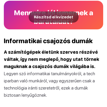
Mennyire jól ismernek a
Készítsd el kvízedet
barátaidat?
Informatikai csajozós dumák
A számítógépek életünk szerves részévé
váltak, így nem meglepő, hogy utat törnek
maguknak a csajozós dumák világába is.
Legyen szó informatikai tanulmányokról, a tech
iparban való munkáról, vagy egyszerűen csak a
technológia iránti szeretetről, ezek a dumák
biztosan lenyűgöznek.