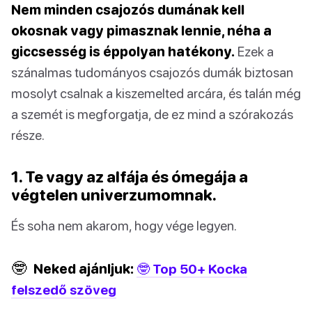
Nem minden csajozós dumának kell
okosnak vagy pimasznak lennie, néha a
giccsesség is éppolyan hatékony.
Ezek a
szánalmas tudományos csajozós dumák biztosan
mosolyt csalnak a kiszemelted arcára, és talán még
a szemét is megforgatja, de ez mind a szórakozás
része.
1. Te vagy az alfája és ómegája a
végtelen univerzumomnak.
És soha nem akarom, hogy vége legyen.
🤓
Neked ajánljuk:
🤓 Top 50+ Kocka
felszedő szöveg