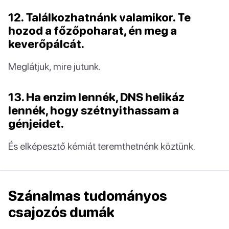
12. Találkozhatnánk valamikor. Te
hozod a főzőpoharat, én meg a
keverőpálcát.
Meglátjuk, mire jutunk.
13. Ha enzim lennék, DNS helikáz
lennék, hogy szétnyithassam a
génjeidet.
És elképesztő kémiát teremthetnénk köztünk.
Szánalmas tudományos
csajozós dumák