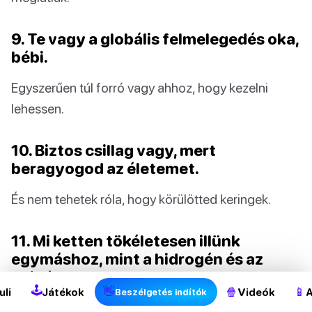
9. Te vagy a globális felmelegedés oka,
bébi.
Egyszerűen túl forró vagy ahhoz, hogy kezelni
lehessen.
10. Biztos csillag vagy, mert
beragyogod az életemet.
És nem tehetek róla, hogy körülötted keringek.
11. Mi ketten tökéletesen illünk
egymáshoz, mint a hidrogén és az
oxigén.
🕹
👋
🍿
📱
uli
Játékok
Videók
A
Beszélgetés indítók
Teljességet érzel velem.