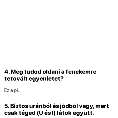
4. Meg tudod oldani a fenekemre
tetovált egyenletet?
Ez a pí.
5. Biztos uránból és jódból vagy, mert
csak téged (U és I) látok együtt.