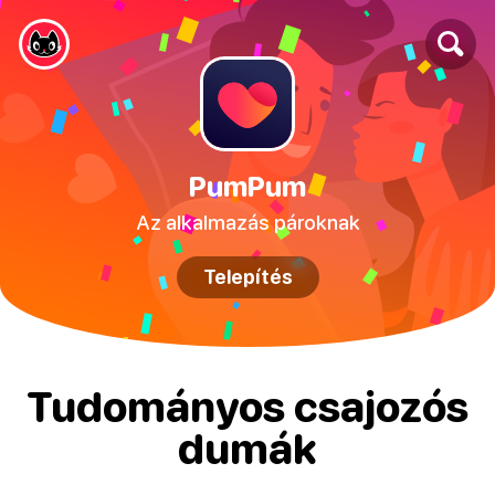
PumPum
Az alkalmazás pároknak
Telepítés
Tudományos csajozós
dumák