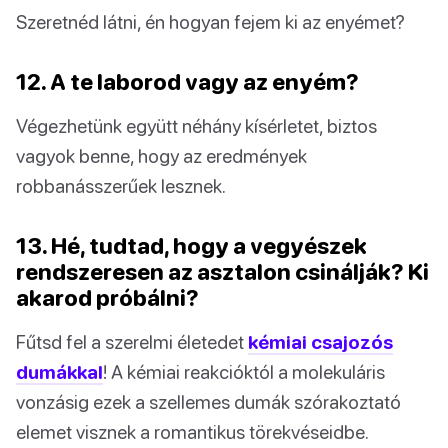
Szeretnéd látni, én hogyan fejem ki az enyémet?
12. A te laborod vagy az enyém?
Végezhetünk együtt néhány kísérletet, biztos
vagyok benne, hogy az eredmények
robbanásszerűek lesznek.
13. Hé, tudtad, hogy a vegyészek
rendszeresen az asztalon csinálják? Ki
akarod próbálni?
Fűtsd fel a szerelmi életedet
kémiai csajozós
dumákkal
! A kémiai reakcióktól a molekuláris
vonzásig ezek a szellemes dumák szórakoztató
elemet visznek a romantikus törekvéseidbe.