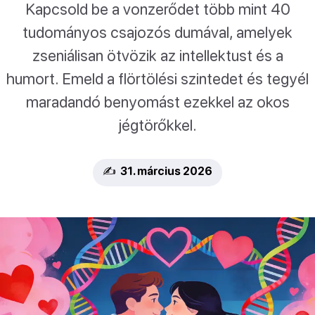
Kapcsold be a vonzerődet több mint 40
tudományos csajozós dumával, amelyek
zseniálisan ötvözik az intellektust és a
humort. Emeld a flörtölési szintedet és tegyél
maradandó benyomást ezekkel az okos
jégtörőkkel.
✍️ 31. március 2026