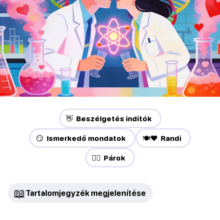
👋 Beszélgetés indítók
😏 Ismerkedő mondatok
🍽️❤️ Randi
❤️‍🔥 Párok
📖
Tartalomjegyzék megjelenítése