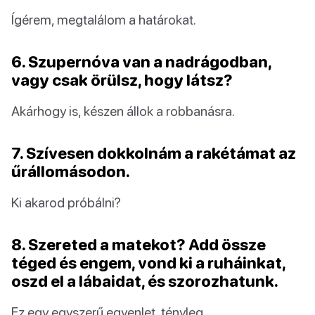
Ígérem, megtalálom a határokat.
6. Szupernóva van a nadrágodban,
vagy csak örülsz, hogy látsz?
Akárhogy is, készen állok a robbanásra.
7. Szívesen dokkolnám a rakétámat az
űrállomásodon.
Ki akarod próbálni?
8. Szereted a matekot? Add össze
téged és engem, vond ki a ruháinkat,
oszd el a lábaidat, és szorozhatunk.
Ez egy egyszerű egyenlet, tényleg.