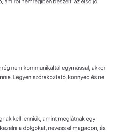
, amiről nemrégiben beszélt, az első jó
y még nem kommunikáltál egymással, akkor
 tennie. Legyen szórakoztató, könnyed és ne
gnak kell lenniük, amint meglátnak egy
 kezelni a dolgokat, nevess el magadon, és