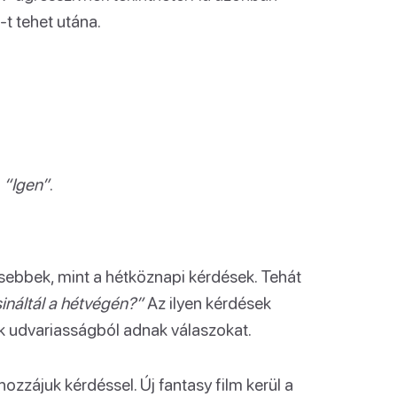
t tehet utána.
t
“Igen”
.
sebbek, mint a hétköznapi kérdések. Tehát
sináltál a hétvégén?”
Az ilyen kérdések
k udvariasságból adnak válaszokat.
ozzájuk kérdéssel. Új fantasy film kerül a