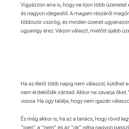
Vigyázzon arra is, hogy ne írjon több üzenetet
és nagyon idegesítő. A magam részéről megőr
többször csörög, és minden üzenet ugyanazon
ugyanígy érez. Várjon választ, mielőtt újabb üz
Ha az illető több napig nem válaszol, küldhet e
nem érdeklődik irántad. Akkor ne zavarja őket.
vissza. Ha úgy találja, hogy nem igazán válasz
És még akkor is, ha az a tanács, hogy rövid leg
“igen”, a “nem” és az “ok” néha nagyon passz