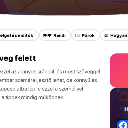
élgetés indítók
🍽️❤️ Randi
❤️‍🔥 Párok
📖 Hogyan 
veg felett
ezzel az aranyos sráccal, és most szöveggel
ember számára ijesztő lehet, de könnyű és
kapcsolatba lép-e ezzel a személlyel
k a tippek mindig működnek.
H