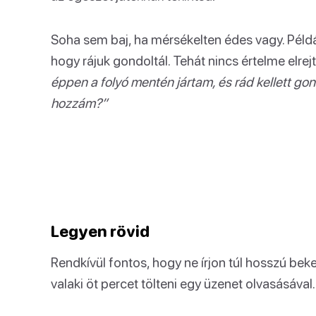
Soha sem baj, ha mérsékelten édes vagy. Például
hogy rájuk gondoltál. Tehát nincs értelme elre
éppen a folyó mentén jártam, és rád kellett go
hozzám?”
Legyen rövid
Rendkívül fontos, hogy ne írjon túl hosszú be
valaki öt percet tölteni egy üzenet olvasásával