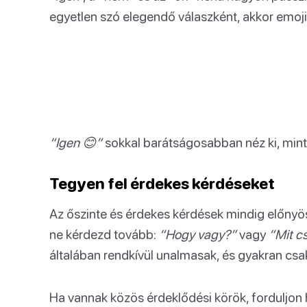
egyetlen szó elegendő válaszként, akkor emoji-
“Igen 😊”
sokkal barátságosabban néz ki, min
Tegyen fel érdekes kérdéseket
Az őszinte és érdekes kérdések mindig előnyö
ne kérdezd tovább:
“Hogy vagy?”
vagy
“Mit c
általában rendkívül unalmasak, és gyakran csa
Ha vannak közös érdeklődési körök, forduljon h