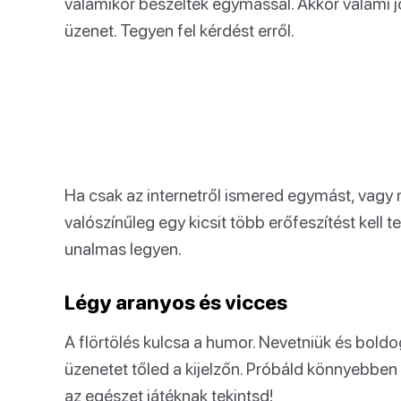
valamikor beszéltek egymással. Akkor valami jó
üzenet. Tegyen fel kérdést erről.
Ha csak az internetről ismered egymást, vag
valószínűleg egy kicsit több erőfeszítést kell
unalmas legyen.
Légy aranyos és vicces
A flörtölés kulcsa a humor. Nevetniük és boldo
üzenetet tőled a kijelzőn. Próbáld könnyebben
az egészet játéknak tekintsd!