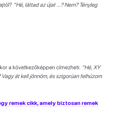
ajtól?
“Hé, láttad az újat …? Nem? Tényleg
kkor a következőképpen címezheti:
“Hé, XY
Vagy át kell jönnöm, és szigorúan felhúzom
egy remek cikk, amely biztosan remek