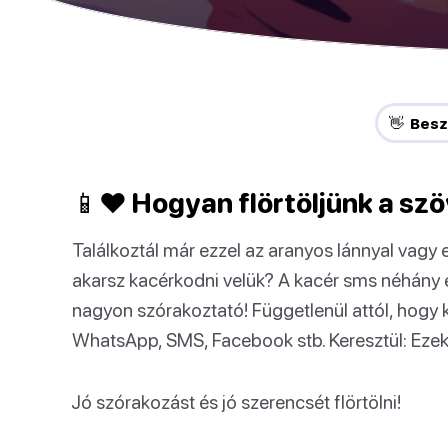
👋 Besz
📱❤ Hogyan flörtöljünk a szö
Találkoztál már ezzel az aranyos lánnyal vagy 
akarsz kacérkodni velük? A kacér sms néhány 
nagyon szórakoztató! Függetlenül attól, hogy 
WhatsApp, SMS, Facebook stb. Keresztül: Eze
Jó szórakozást és jó szerencsét flörtölni!