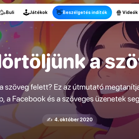
🥳
🕹
👋
🍿
Buli
Játékok
Beszélgetés indítók
Videók
örtöljünk a szö
 a szöveg felett? Ez az útmutató megtanítja
 a Facebook és a szöveges üzenetek seg
✍️ 4. október 2020