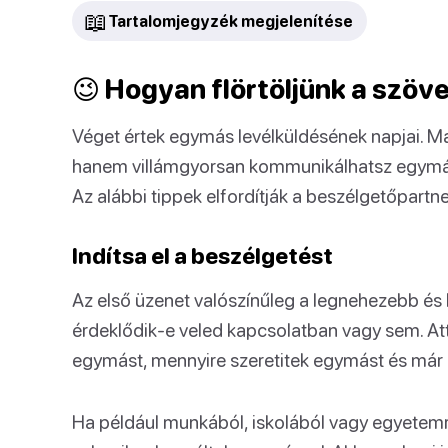
📖
Tartalomjegyzék megjelenítése
😉 Hogyan flörtöljünk a szöve
Véget értek egymás levélküldésének napjai. M
hanem villámgyorsan kommunikálhatsz egymás
Az alábbi tippek elfordítják a beszélgetőpartner
Indítsa el a beszélgetést
Az első üzenet valószínűleg a legnehezebb és l
érdeklődik-e veled kapcsolatban vagy sem. At
egymást, mennyire szeretitek egymást és már
Ha például munkából, iskolából vagy egyetemr