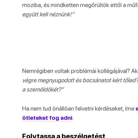
moziba, és mindketten megőrültök ettől a műf
együtt kell néznünk!”
Nemrégiben voltak problémái kollégájával? A
végre megnyugodott és bocsánatot kért tőled? 
a szemöldökét?”
Ha nem tud önállóan felvetni kérdéseket, íme
ötleteket fog adni
.
Folytassa a beszélgetést