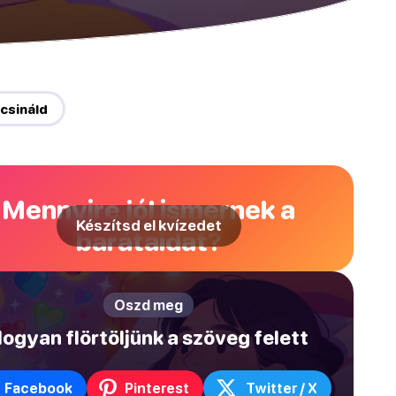
csináld
Mennyire jól ismernek a
Készítsd el kvízedet
barátaidat?
Oszd meg
ogyan flörtöljünk a szöveg felett
Facebook
Pinterest
Twitter / X