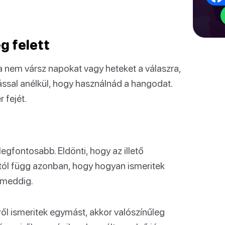
g felett
a nem vársz napokat vagy heteket a válaszra,
sal anélkül, hogy használnád a hangodat.
 fejét.
egfontosabb. Eldönti, hogy az illető
tól függ azonban, hogy hogyan ismeritek
 meddig.
ől ismeritek egymást, akkor valószínűleg