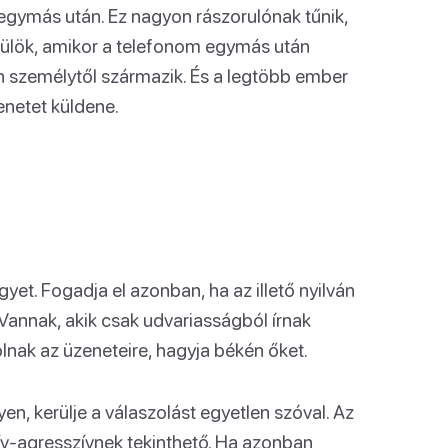
 egymás után. Ez nagyon rászorulónak tűnik,
ülök, amikor a telefonom egymás után
 személytől származik. És a legtöbb ember
enetet küldene.
gyet. Fogadja el azonban, ha az illető nyilván
 Vannak, akik csak udvariasságból írnak
olnak az üzeneteire, hagyja békén őket.
yen, kerülje a válaszolást egyetlen szóval. Az
ív-agresszívnek tekinthető. Ha azonban