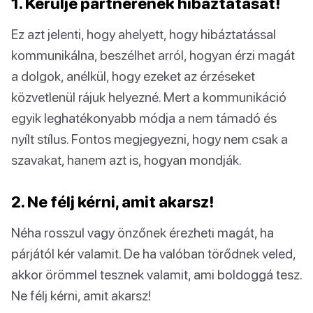
1. Kerülje partnerének hibáztatását!
Ez azt jelenti, hogy ahelyett, hogy hibáztatással
kommunikálna, beszélhet arról, hogyan érzi magát
a dolgok, anélkül, hogy ezeket az érzéseket
közvetlenül rájuk helyezné. Mert a kommunikáció
egyik leghatékonyabb módja a nem támadó és
nyílt stílus. Fontos megjegyezni, hogy nem csak a
szavakat, hanem azt is, hogyan mondják.
2. Ne félj kérni, amit akarsz!
Néha rosszul vagy önzőnek érezheti magát, ha
párjától kér valamit. De ha valóban törődnek veled,
akkor örömmel tesznek valamit, ami boldoggá tesz.
Ne félj kérni, amit akarsz!