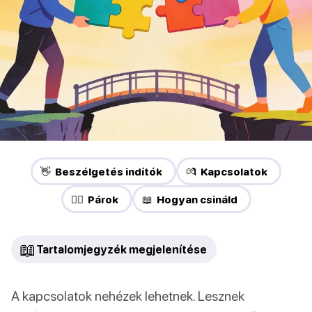
👋 Beszélgetés indítók
💏 Kapcsolatok
❤️‍🔥 Párok
📖 Hogyan csináld
📖
Tartalomjegyzék megjelenítése
A kapcsolatok nehézek lehetnek. Lesznek