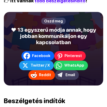
👉 Itt vannak
több beszélgetésindító
!
Oszd meg
❤️ 13 egyszerű módja annak, hogy
jobban kommunikáljon egy
kapcsolatban
Facebook
Pinterest
Twitter / X
WhatsApp
Reddit
Email
Beszélgetés indítók