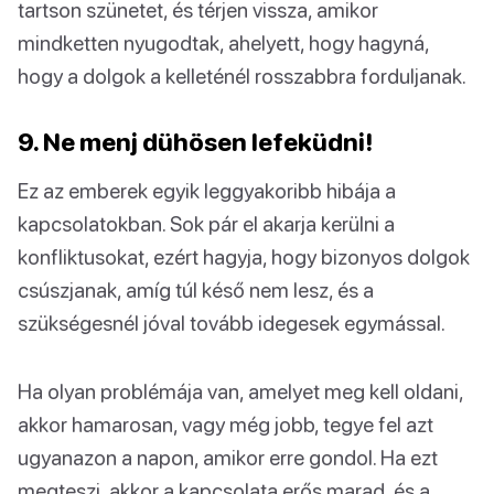
tartson szünetet, és térjen vissza, amikor
mindketten nyugodtak, ahelyett, hogy hagyná,
hogy a dolgok a kelleténél rosszabbra forduljanak.
9. Ne menj dühösen lefeküdni!
Ez az emberek egyik leggyakoribb hibája a
kapcsolatokban. Sok pár el akarja kerülni a
konfliktusokat, ezért hagyja, hogy bizonyos dolgok
csúszjanak, amíg túl késő nem lesz, és a
szükségesnél jóval tovább idegesek egymással.
Ha olyan problémája van, amelyet meg kell oldani,
akkor hamarosan, vagy még jobb, tegye fel azt
ugyanazon a napon, amikor erre gondol. Ha ezt
megteszi, akkor a kapcsolata erős marad, és a