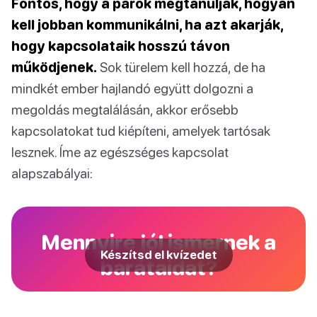
Fontos, hogy a párok megtanulják, hogyan
kell jobban kommunikálni, ha azt akarják,
hogy kapcsolataik hosszú távon
működjenek.
Sok türelem kell hozzá, de ha
mindkét ember hajlandó együtt dolgozni a
megoldás megtalálásán, akkor erősebb
kapcsolatokat tud kiépíteni, amelyek tartósak
lesznek. Íme az egészséges kapcsolat
alapszabályai:
Mennyire jól ismernek a
Készítsd el kvízedet
barátaidat?