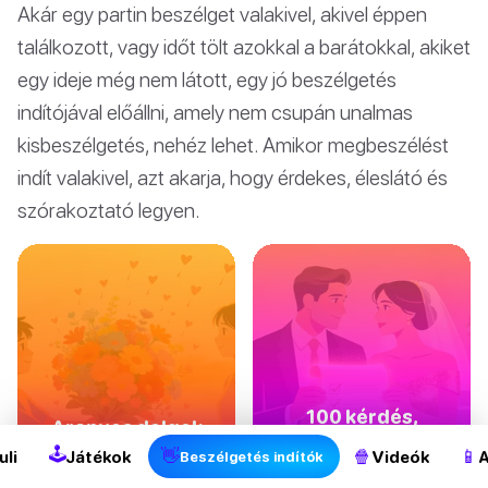
Akár egy partin beszélget valakivel, akivel éppen
találkozott, vagy időt tölt azokkal a barátokkal, akiket
egy ideje még nem látott, egy jó beszélgetés
indítójával előállni, amely nem csupán unalmas
kisbeszélgetés, nehéz lehet. Amikor megbeszélést
indít valakivel, azt akarja, hogy érdekes, éleslátó és
szórakoztató legyen.
100 kérdés,
Aranyos dolgok
amelyet fel kell
mondani a
🕹
👋
🍿
📱
uli
Játékok
Videók
A
Beszélgetés indítók
tenni a házasság
barátnődnek
előtt