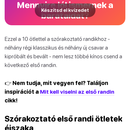
Mennyire jól ismernek a
Készítsd el kvízedet
barátaidat?
Ezzel a 10 ötlettel a szórakoztató randikhoz -
néhány régi klasszikus és néhány új csavar a
kipróbált és bevált - nem lesz többé kínos csend a
következő első randin.
👉 Nem tudja, mit vegyen fel? Találjon
inspirációt a
Mit kell viselni az első randin
cikk!
Szórakoztató első randi ötletek
éjszaka