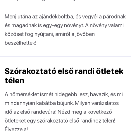
Menj utána az ajándékboltba, és vegyél a párodnak
és magadnak is egy-egy növényt. A növény valami
közöset fog nyújtani, amiről a jövőben
beszélhettek!
Szórakoztató első randi ötletek
télen
A hőmérséklet ismét hidegebb lesz, havazik, és mi
mindannyian kabátba bújunk. Milyen varázslatos
idő az első randevúra! Nézd meg a következő
ötleteket egy szórakoztató első randihoz télen!
Élvezze a!