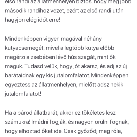
első randi az állatmenhelyen biztos, hogy még jobb
második randihoz vezet, ezért az első randi után
hagyjon elég időt erre!
Mindenképpen vigyen magával néhány
kutyacsemegét, mivel a legtöbb kutya előbb
megérzi a zsebében lévő hús szagát, mint ők
maguk. Tudasd velük, hogy jót akarsz, és adj az új
barátaidnak egy kis jutalomfalatot. Mindenképpen
egyeztess az állatmenhelyen, mielőtt adsz nekik
jutalomfalatot!
Ha a párod állatbarát, akkor ez tökéletes lesz
számukra! Imádni fogják, és nagyon örülni fognak,
hogy elhoztad őket ide. Csak győződj meg róla,