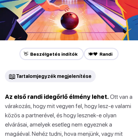
👋 Beszélgetés indítók
🍽️❤️ Randi
📖
Tartalomjegyzék megjelenítése
Az első randi idegőrlő élmény lehet.
Ott van a
várakozás, hogy mit vegyen fel, hogy lesz-e valami
közös a partnerével, és hogy lesznek-e olyan
elvárásai, amelyek esetleg nem egyeznek a
magáéval. Nehéz tudni, hova menjünk, vagy mit