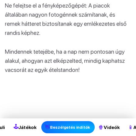
Ne felejtse el a fényképezőgépét: A piacok
általában nagyon fotogénnek számítanak, és
remek hátteret biztosítanak egy emlékezetes első
randis képhez.
Mindennek tetejébe, ha a nap nem pontosan úgy
alakul, ahogyan azt elképzelted, mindig kaphatsz
vacsorát az egyik ételstandon!
🕹
👋
🍿
📱
uli
Játékok
Videók
A
Beszélgetés indítók