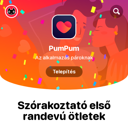
PumPum
Az alkalmazás pároknak
Telepítés
Szórakoztató első
randevú ötletek