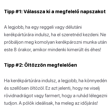
Tipp #1: Válassza ki a megfelelő napszakot
A legjobb, ha egy reggeli vagy délutáni
kerékpártúrára indulsz, ha el szeretnéd kezdeni. Ne
próbáljon meg komolyan kerékpározni munka után
este 8 órakor, amikor mindenki kimerült és éhes!
Tipp #2: Öltözzön megfelelően
Ha kerékpártúrára indulsz, a legjobb, ha könnyedén
és szellősen öltözöl. Ez azt jelenti, hogy ne viselj
rövidnadrágot vagy farmert, hogy a ruhád lélegezni
tudjon. A pólók ideálisak, ha meleg az időjárás!