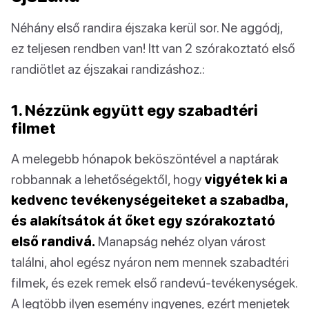
Néhány első randira éjszaka kerül sor. Ne aggódj,
ez teljesen rendben van! Itt van 2 szórakoztató első
randiötlet az éjszakai randizáshoz.:
1. Nézzünk együtt egy szabadtéri
filmet
A melegebb hónapok beköszöntével a naptárak
robbannak a lehetőségektől, hogy
vigyétek ki a
kedvenc tevékenységeiteket a szabadba,
és alakítsátok át őket egy szórakoztató
első randivá.
Manapság nehéz olyan várost
találni, ahol egész nyáron nem mennek szabadtéri
filmek, és ezek remek első randevú-tevékenységek.
A legtöbb ilyen esemény ingyenes, ezért menjetek