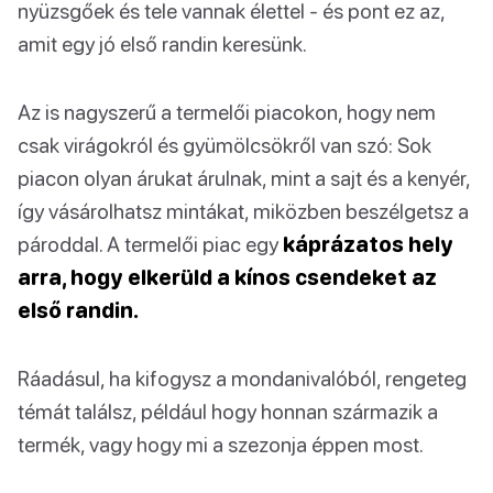
nyüzsgőek és tele vannak élettel - és pont ez az,
amit egy jó első randin keresünk.
Az is nagyszerű a termelői piacokon, hogy nem
csak virágokról és gyümölcsökről van szó: Sok
piacon olyan árukat árulnak, mint a sajt és a kenyér,
így vásárolhatsz mintákat, miközben beszélgetsz a
pároddal. A termelői piac egy
káprázatos hely
arra, hogy elkerüld a kínos csendeket az
első randin.
Ráadásul, ha kifogysz a mondanivalóból, rengeteg
témát találsz, például hogy honnan származik a
termék, vagy hogy mi a szezonja éppen most.