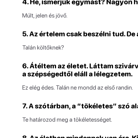
4. Hé, ismerjük egymást? Nagyon h
Múlt, jelen és jövő.
5. Az értelem csak beszélni tud. De 
Talán költőknek?
6. Átéltem az életet. Láttam szivá
a szépségedtől eláll a lélegzetem.
Ez elég édes. Talán ne mondd az első randin.
7. A szótárban, a “tökéletes” szó al
Te határozod meg a tökéletességet.
8. Az életben mindennek van ára. K