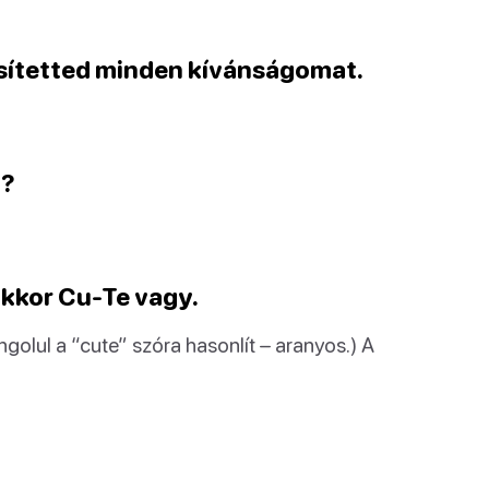
jesítetted minden kívánságomat.
l?
akkor Cu-Te vagy.
angolul a “cute” szóra hasonlít – aranyos.) A