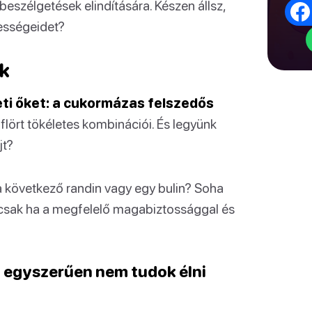
eszélgetések elindítására. Készen állsz,
ességeidet?
k
eti őket: a cukormázas felszedős
flört tökéletes kombinációi. És legyünk
jt?
 a következő randin vagy egy bulin? Soha
, csak ha a megfelelő magabiztossággal és
: egyszerűen nem tudok élni