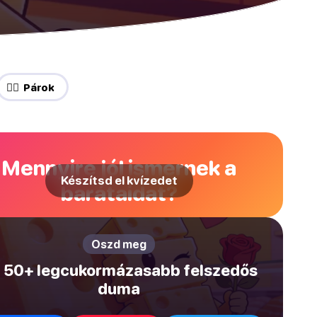
❤️‍🔥 Párok
Mennyire jól ismernek a
Készítsd el kvízedet
barátaidat?
Oszd meg
 50+ legcukormázasabb felszedős
duma