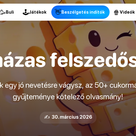
🥳
🕹
👋
🍿
Buli
Játékok
Beszélgetés indítók
Videók
ázas felszedő
sak egy jó nevetésre vágysz, az 50+ cukor
gyűjteménye kötelező olvasmány!
✍️ 30. március 2026