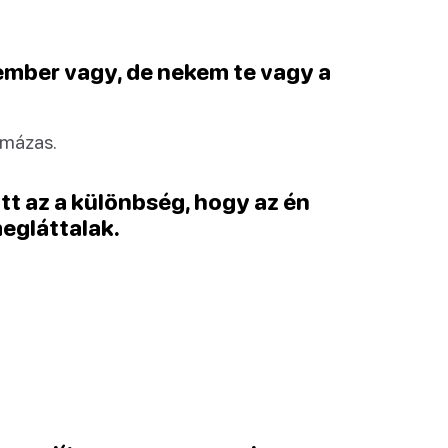
 ember vagy, de nekem te vagy a
rmázas.
ött az a különbség, hogy az én
egláttalak.