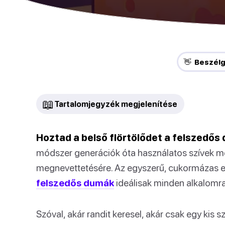
👋 Beszélg
📖
Tartalomjegyzék megjelenítése
Hoztad a belső flörtölődet a felszedős
módszer generációk óta használatos szívek 
megnevettetésére. Az egyszerű, cukormázas eg
felszedős dumák
ideálisak minden alkalomra
Szóval, akár randit keresel, akár csak egy kis 