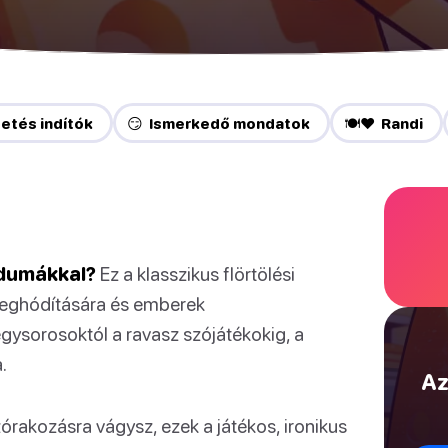
etés indítók
😏 Ismerkedő mondatok
🍽️❤️ Randi
 dumákkal?
Ez a klasszikus flörtölési
meghódítására és emberek
ysorosoktól a ravasz szójátékokig, a
.
Az
szórakozásra vágysz, ezek a játékos, ironikus