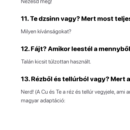
Nézesd meg!
11. Te dzsinn vagy? Mert most tel
Milyen kívánságokat?
12. Fájt? Amikor leestél a mennybő
Talán kicsit túlzottan használt.
13. Rézből és tellúrból vagy? Mert 
Nerd! (A Cu és Te a réz és tellúr vegyjele, ami 
magyar adaptáció: