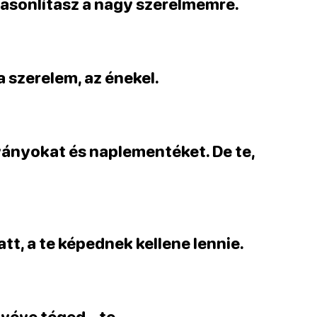
asonlítasz a nagy szerelmemre.
a szerelem, az énekel.
rványokat és naplementéket. De te,
att, a te képednek kellene lennie.
ivéve téged – te