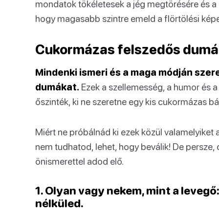
mondatok tökéletesek a jég megtörésére és a b
hogy magasabb szintre emeld a flörtölési kép
Cukormázas felszedős dumá
Mindenki ismeri és a maga módján szer
dumákat.
Ezek a szellemesség, a humor és a 
őszinték, ki ne szeretne egy kis cukormázas bá
Miért ne próbálnád ki ezek közül valamelyiket
nem tudhatod, lehet, hogy beválik! De persze
önismerettel adod elő.
1. Olyan vagy nekem, mint a levegő
nélküled.