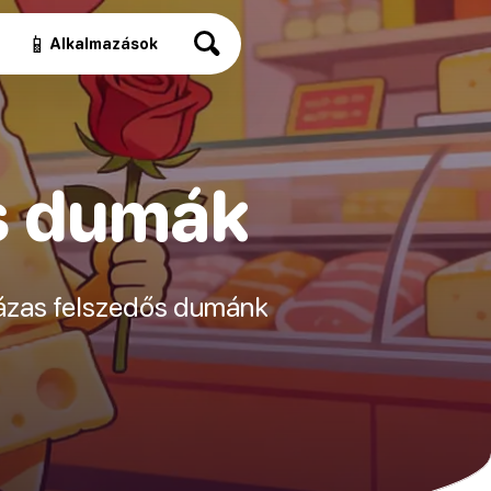
📱
Alkalmazások
s dumák
mázas felszedős dumánk