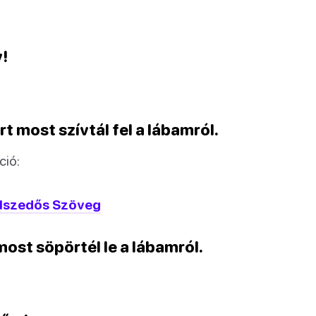
!
t most szívtál fel a lábamról.
ció:
lszedős Szöveg
most söpörtél le a lábamról.