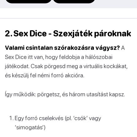
2. Sex Dice - Szexjáték pároknak
Valami csintalan szórakozásra vágysz?
A
Sex Dice itt van, hogy feldobja a hálószobai
játékodat. Csak pörgesd meg a virtuális kockákat,
és készülj fel némi forró akcióra.
Így működik: pörgetsz, és három utasítást kapsz.
Egy forró cselekvés (pl. ‘csók’ vagy
‘simogatás’)