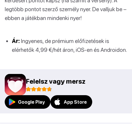
kérdésért pontot kapsz (ha számít a verseny). A
legtöbb pontot szerző személy nyer. De valljuk be –
ebben a játékban mindenki nyer!
Ár:
Ingyenes, de prémium előfizetések is
elérhetők 4,99 €/hét áron, iOS-en és Androidon.
Felelsz vagy mersz
Google Play
App Store