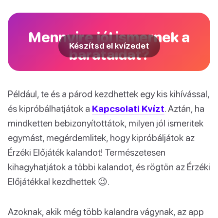
Mennyire jól ismernek a
Készítsd el kvízedet
barátaidat?
Például, te és a párod kezdhettek egy kis kihívással,
és kipróbálhatjátok a
Kapcsolati Kvízt
. Aztán, ha
mindketten bebizonyítottátok, milyen jól ismeritek
egymást, megérdemlitek, hogy kipróbáljátok az
Érzéki Előjáték kalandot! Természetesen
kihagyhatjátok a többi kalandot, és rögtön az Érzéki
Előjátékkal kezdhettek 😉.
Azoknak, akik még több kalandra vágynak, az app