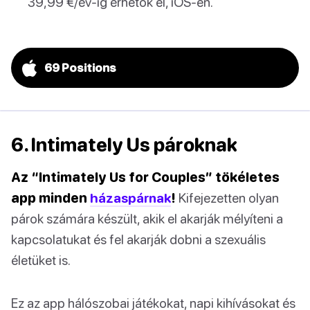
39,99 €/év-ig érhetők el, iOS-en.
69 Positions
6. Intimately Us pároknak
Az “Intimately Us for Couples” tökéletes
app minden
házaspárnak
!
Kifejezetten olyan
párok számára készült, akik el akarják mélyíteni a
kapcsolatukat és fel akarják dobni a szexuális
életüket is.
Ez az app hálószobai játékokat, napi kihívásokat és