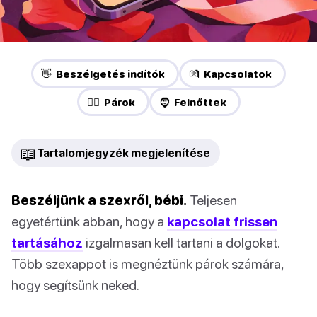
👋 Beszélgetés indítók
💏 Kapcsolatok
❤️‍🔥 Párok
🧔 Felnőttek
📖
Tartalomjegyzék megjelenítése
Beszéljünk a szexről, bébi.
Teljesen
egyetértünk abban, hogy a
kapcsolat frissen
tartásához
izgalmasan kell tartani a dolgokat.
Több szexappot is megnéztünk párok számára,
hogy segítsünk neked.