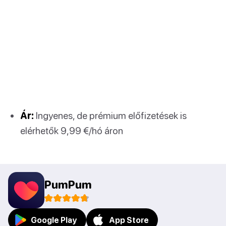
Ár:
Ingyenes, de prémium előfizetések is
elérhetők 9,99 €/hó áron
PumPum
Google Play
App Store